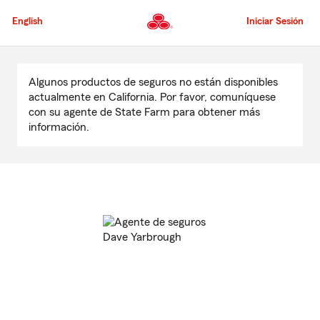
Pasar
al
English
Iniciar Sesión
contenido
principal
Comienzo
del
Algunos productos de seguros no están disponibles
contenido
actualmente en California. Por favor, comuníquese
principal
con su agente de State Farm para obtener más
información.