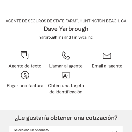
®
AGENTE DE SEGUROS DE STATE FARM
,
HUNTINGTON BEACH
, CA
Dave Yarbrough
Yarbrough Ins and Fin Svcs Inc
Agente de texto
Llamar al agente
Email al agente
Pagar una factura
Obtén una tarjeta
de identificación
¿Le gustaría obtener una cotización?
Seleccione un producto
Seleccione