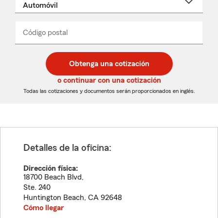
un
nombre
de
producto
del
Código postal
Ingresa
Ingresa
_____
menú
un
un
desplegable
código
código
postal
postal
Obtenga una cotización
de
de
5
5
o continuar con una cotización
dígitos
dígitos
Todas las cotizaciones y documentos serán proporcionados en inglés.
Detalles de la oficina:
Dirección física:
18700 Beach Blvd,
Ste. 240
Huntington Beach
,
CA
92648
Cómo llegar