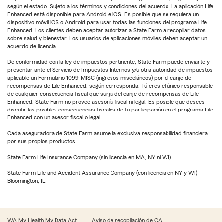
según el estado. Sujeto a los términos y condiciones del acuerdo. La aplicación Life
Enhanced está disponible para Android e iOS. Es posible que se requiera un
dispositivo móvil iOS o Android para usar todas las funciones del programa Life
Enhanced. Los clientes deben aceptar autorizar a State Farm a recopilar datos
sobre salud y bienestar. Los usuarios de aplicaciones móviles deben aceptar un
acuerdo de licencia.
De conformidad con la ley de impuestos pertinente, State Farm puede enviarte y
presentar ante el Servicio de Impuestos Internos y/u otra autoridad de impuestos
aplicable un Formulario 1099-MISC (ingresos misceláneos) por el canje de
recompensas de Life Enhanced, según corresponda. Tú eres el único responsable
de cualquier consecuencia fiscal que surja del canje de recompensas de Life
Enhanced. State Farm no provee asesoría fiscal ni legal. Es posible que desees
discutir las posibles consecuencias fiscales de tu participación en el programa Life
Enhanced con un asesor fiscal o legal.
Cada aseguradora de State Farm asume la exclusiva responsabilidad financiera
por sus propios productos.
State Farm Life Insurance Company (sin licencia en MA, NY ni WI)
State Farm Life and Accident Assurance Company (con licencia en NY y WI)
Bloomington, IL
WA My Health My Data Act
Aviso de recopilación de CA