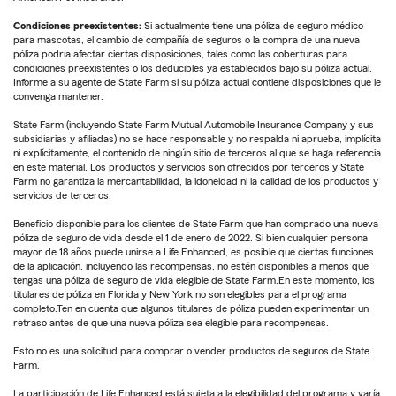
Condiciones preexistentes:
Si actualmente tiene una póliza de seguro médico
para mascotas, el cambio de compañía de seguros o la compra de una nueva
póliza podría afectar ciertas disposiciones, tales como las coberturas para
condiciones preexistentes o los deducibles ya establecidos bajo su póliza actual.
Informe a su agente de State Farm si su póliza actual contiene disposiciones que le
convenga mantener.
State Farm (incluyendo State Farm Mutual Automobile Insurance Company y sus
subsidiarias y afiliadas) no se hace responsable y no respalda ni aprueba, implícita
ni explícitamente, el contenido de ningún sitio de terceros al que se haga referencia
en este material. Los productos y servicios son ofrecidos por terceros y State
Farm no garantiza la mercantabilidad, la idoneidad ni la calidad de los productos y
servicios de terceros.
Beneficio disponible para los clientes de State Farm que han comprado una nueva
póliza de seguro de vida desde el 1 de enero de 2022. Si bien cualquier persona
mayor de 18 años puede unirse a Life Enhanced, es posible que ciertas funciones
de la aplicación, incluyendo las recompensas, no estén disponibles a menos que
tengas una póliza de seguro de vida elegible de State Farm.En este momento, los
titulares de póliza en Florida y New York no son elegibles para el programa
completo.Ten en cuenta que algunos titulares de póliza pueden experimentar un
retraso antes de que una nueva póliza sea elegible para recompensas.
Esto no es una solicitud para comprar o vender productos de seguros de State
Farm.
La participación de Life Enhanced está sujeta a la elegibilidad del programa y varía