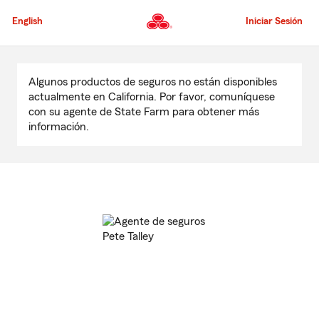
Pasar
al
English
Iniciar Sesión
contenido
principal
Comienzo
del
Algunos productos de seguros no están disponibles
contenido
actualmente en California. Por favor, comuníquese
principal
con su agente de State Farm para obtener más
información.