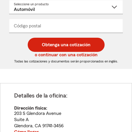
Seleccione un producto
Seleccione
un
nombre
de
producto
del
Código postal
Ingresa
Ingresa
_____
menú
un
un
desplegable
código
código
postal
postal
Obtenga una cotización
de
de
5
5
o continuar con una cotización
dígitos
dígitos
Todas las cotizaciones y documentos serán proporcionados en inglés.
Detalles de la oficina:
Dirección física:
203 S Glendora Avenue
Suite A
Glendora
,
CA
91741-3456