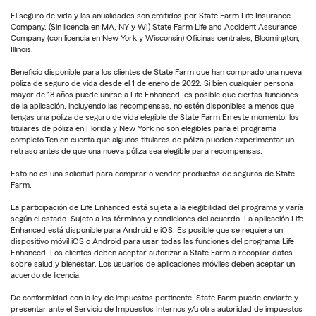
El seguro de vida y las anualidades son emitidos por State Farm Life Insurance
Company. (Sin licencia en MA, NY y WI) State Farm Life and Accident Assurance
Company (con licencia en New York y Wisconsin) Oficinas centrales, Bloomington,
Illinois.
Beneficio disponible para los clientes de State Farm que han comprado una nueva
póliza de seguro de vida desde el 1 de enero de 2022. Si bien cualquier persona
mayor de 18 años puede unirse a Life Enhanced, es posible que ciertas funciones
de la aplicación, incluyendo las recompensas, no estén disponibles a menos que
tengas una póliza de seguro de vida elegible de State Farm.En este momento, los
titulares de póliza en Florida y New York no son elegibles para el programa
completo.Ten en cuenta que algunos titulares de póliza pueden experimentar un
retraso antes de que una nueva póliza sea elegible para recompensas.
Esto no es una solicitud para comprar o vender productos de seguros de State
Farm.
La participación de Life Enhanced está sujeta a la elegibilidad del programa y varía
según el estado. Sujeto a los términos y condiciones del acuerdo. La aplicación Life
Enhanced está disponible para Android e iOS. Es posible que se requiera un
dispositivo móvil iOS o Android para usar todas las funciones del programa Life
Enhanced. Los clientes deben aceptar autorizar a State Farm a recopilar datos
sobre salud y bienestar. Los usuarios de aplicaciones móviles deben aceptar un
acuerdo de licencia.
De conformidad con la ley de impuestos pertinente, State Farm puede enviarte y
presentar ante el Servicio de Impuestos Internos y/u otra autoridad de impuestos