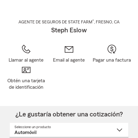
®
AGENTE DE SEGUROS DE STATE FARM
,
FRESNO
, CA
Steph Eslow
Llamar al agente
Email al agente
Pagar una factura
Obtén una tarjeta
de identificación
¿Le gustaría obtener una cotización?
Seleccione un producto
Seleccione
un
nombre