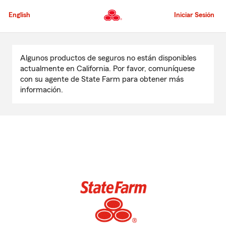
Pasar
al
English
Iniciar Sesión
contenido
principal
Comienzo
del
Algunos productos de seguros no están disponibles
contenido
actualmente en California. Por favor, comuníquese
principal
con su agente de State Farm para obtener más
información.