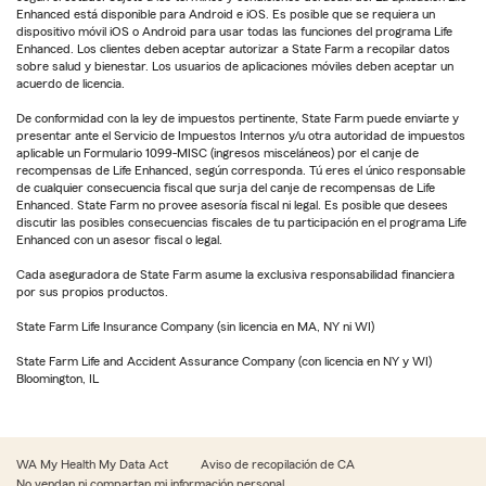
Enhanced está disponible para Android e iOS. Es posible que se requiera un
dispositivo móvil iOS o Android para usar todas las funciones del programa Life
Enhanced. Los clientes deben aceptar autorizar a State Farm a recopilar datos
sobre salud y bienestar. Los usuarios de aplicaciones móviles deben aceptar un
acuerdo de licencia.
De conformidad con la ley de impuestos pertinente, State Farm puede enviarte y
presentar ante el Servicio de Impuestos Internos y/u otra autoridad de impuestos
aplicable un Formulario 1099-MISC (ingresos misceláneos) por el canje de
recompensas de Life Enhanced, según corresponda. Tú eres el único responsable
de cualquier consecuencia fiscal que surja del canje de recompensas de Life
Enhanced. State Farm no provee asesoría fiscal ni legal. Es posible que desees
discutir las posibles consecuencias fiscales de tu participación en el programa Life
Enhanced con un asesor fiscal o legal.
Cada aseguradora de State Farm asume la exclusiva responsabilidad financiera
por sus propios productos.
State Farm Life Insurance Company (sin licencia en MA, NY ni WI)
State Farm Life and Accident Assurance Company (con licencia en NY y WI)
Bloomington, IL
WA My Health My Data Act
Aviso de recopilación de CA
No vendan ni compartan mi información personal