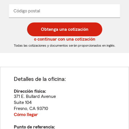
de
producto
del
Código postal
Ingresa
Ingresa
_____
menú
un
un
desplegable
código
código
postal
postal
Obtenga una cotización
de
de
5
5
o continuar con una cotización
dígitos
dígitos
Todas las cotizaciones y documentos serán proporcionados en inglés.
Detalles de la oficina:
Dirección física:
371 E. Bullard Avenue
Suite 104
Fresno
,
CA
93710
Cómo llegar
Punto de referencia: