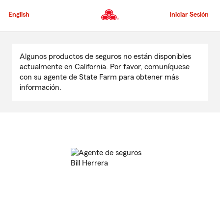
Pasar
al
English
Iniciar Sesión
contenido
principal
Comienzo
del
Algunos productos de seguros no están disponibles
contenido
actualmente en California. Por favor, comuníquese
principal
con su agente de State Farm para obtener más
información.