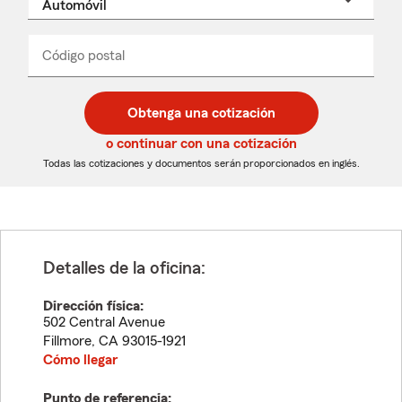
un
nombre
de
producto
del
Código postal
Ingresa
Ingresa
_____
menú
un
un
desplegable
código
código
postal
postal
Obtenga una cotización
de
de
5
5
o continuar con una cotización
dígitos
dígitos
Todas las cotizaciones y documentos serán proporcionados en inglés.
Detalles de la oficina:
Dirección física:
502 Central Avenue
Fillmore
,
CA
93015-1921
Cómo llegar
Punto de referencia: