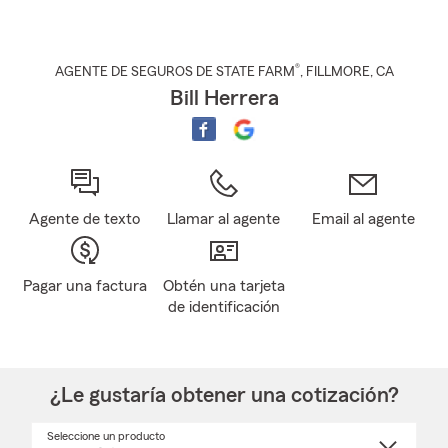
®
AGENTE DE SEGUROS DE STATE FARM
,
FILLMORE
, CA
Bill Herrera
Agente de texto
Llamar al agente
Email al agente
Pagar una factura
Obtén una tarjeta
de identificación
¿Le gustaría obtener una cotización?
Seleccione un producto
Seleccione