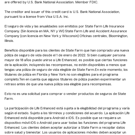
are offered by U.S. Bank National Association. Member FDIC.
The creditor and issuer of this credit card is U.S. Bank National Association,
pursuant to a license from Visa U.S.A. Inc.
El seguro de vida y las anualidades son emitidos por State Farm Life Insurance
Company. (Sin licencia en MA, NY y WI) State Farm Life and Accident Assurance
Company (con licencia en New York y Wisconsin) Oficinas centrales, Bloomington,
Illinois.
Beneficio disponible para los clientes de State Farm que han comprado una nueva
póliza de seguro de vida desde el 1 de enero de 2022. Si bien cualquier persona
mayor de 18 años puede unirse a Life Enhanced, es posible que ciertas funciones
de la aplicación, incluyendo las recompensas, no estén disponibles a menos que
tengas una póliza de seguro de vida elegible de State Farm.En este momento, los
titulares de póliza en Florida y New York no son elegibles para el programa
completo.Ten en cuenta que algunos titulares de póliza pueden experimentar un
retraso antes de que una nueva póliza sea elegible para recompensas.
Esto no es una solicitud para comprar o vender productos de seguros de State
Farm.
La participación de Life Enhanced está sujeta a la elegibilidad del programa y varía
según el estado. Sujeto a los términos y condiciones del acuerdo. La aplicación Life
Enhanced está disponible para Android e iOS. Es posible que se requiera un
dispositivo móvil iOS o Android para usar todas las funciones del programa Life
Enhanced. Los clientes deben aceptar autorizar a State Farm a recopilar datos
sobre salud y bienestar. Los usuarios de aplicaciones móviles deben aceptar un