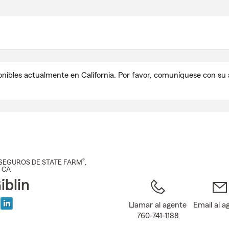
Pasar
al
contenido
principal
onibles actualmente en California. Por favor, comuníquese con s
®
SEGUROS DE STATE FARM
,
, CA
iblin
Llamar al agente
Email al a
760-741-1188