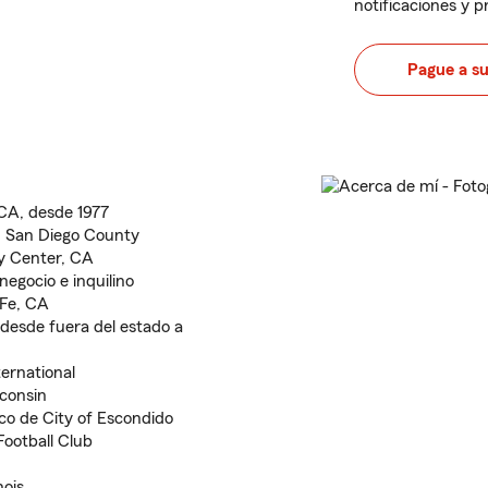
notificaciones y 
Pague a s
CA, desde 1977
n San Diego County
y Center, CA
negocio e inquilino
Fe, CA
desde fuera del estado a
ernational
consin
co de City of Escondido
Football Club
nois