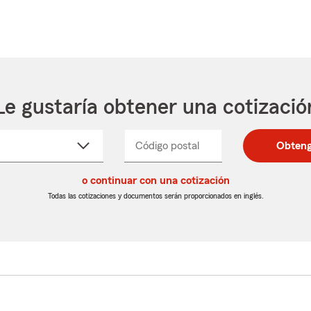
Le gustaría obtener una cotizació
cione
Código postal
Ingresa
Ingresa
Obteng
_____
un
un
re
código
código
cto
o continuar con una cotización
postal
postal
de
de
Todas las cotizaciones y documentos serán proporcionados en inglés.
egable
5
5
dígitos
dígitos