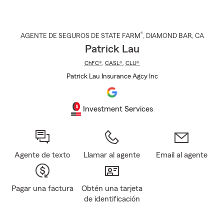
®
AGENTE DE SEGUROS DE STATE FARM
,
DIAMOND BAR
, CA
Patrick Lau
ChFC®
,
CASL®
,
CLU®
Patrick Lau Insurance Agcy Inc
Investment Services
Agente de texto
Llamar al agente
Email al agente
Pagar una factura
Obtén una tarjeta
de identificación