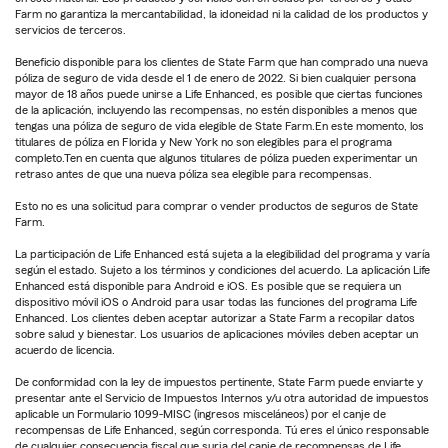
Farm no garantiza la mercantabilidad, la idoneidad ni la calidad de los productos y
servicios de terceros.
Beneficio disponible para los clientes de State Farm que han comprado una nueva
póliza de seguro de vida desde el 1 de enero de 2022. Si bien cualquier persona
mayor de 18 años puede unirse a Life Enhanced, es posible que ciertas funciones
de la aplicación, incluyendo las recompensas, no estén disponibles a menos que
tengas una póliza de seguro de vida elegible de State Farm.En este momento, los
titulares de póliza en Florida y New York no son elegibles para el programa
completo.Ten en cuenta que algunos titulares de póliza pueden experimentar un
retraso antes de que una nueva póliza sea elegible para recompensas.
Esto no es una solicitud para comprar o vender productos de seguros de State
Farm.
La participación de Life Enhanced está sujeta a la elegibilidad del programa y varía
según el estado. Sujeto a los términos y condiciones del acuerdo. La aplicación Life
Enhanced está disponible para Android e iOS. Es posible que se requiera un
dispositivo móvil iOS o Android para usar todas las funciones del programa Life
Enhanced. Los clientes deben aceptar autorizar a State Farm a recopilar datos
sobre salud y bienestar. Los usuarios de aplicaciones móviles deben aceptar un
acuerdo de licencia.
De conformidad con la ley de impuestos pertinente, State Farm puede enviarte y
presentar ante el Servicio de Impuestos Internos y/u otra autoridad de impuestos
aplicable un Formulario 1099-MISC (ingresos misceláneos) por el canje de
recompensas de Life Enhanced, según corresponda. Tú eres el único responsable
de cualquier consecuencia fiscal que surja del canje de recompensas de Life