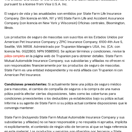
pursuant to a license from Visa U.S.A. Inc.
El seguro de vida y las anualidades son emitidos por State Farm Life Insurance
Company. (Sin licencia en MA, NY y WI) State Farm Life and Accident Assurance
Company (con licencia en New York y Wisconsin) Oficinas centrales, Bloomington,
Illinois.
Los productos de seguro de mascotas son suscritos en los Estados Unidos por
American Pet Insurance Company y ZPIC Insurance Company, 6100-4th Ave S,
Seattle, WA 98108. Administrado por Trupanion Managers USA, Inc. (CA: con
licencia No. 0G22803, NPN 9588590). Se aplican términos y condiciones, revise la
póliza completa
en la página web de Trupanion para obtener detalles. State Farm
Mutual Automobile Insurance Company, sus subsidiarias y afiliadas no ofrecen ni
son responsables financieramente por los productos de seguro de mascotas.
State Farm es una entidad independiente y no está afiliada con Trupanion ni con
American Pet Insurance.
Condiciones preexistentes:
Si actualmente tiene una póliza de seguro médico
para mascotas, el cambio de compañía de seguros o la compra de una nueva
póliza podría afectar ciertas disposiciones, tales como las coberturas para
condiciones preexistentes o los deducibles ya establecidos bajo su póliza actual.
Informe a su agente de State Farm si su póliza actual contiene disposiciones que le
convenga mantener.
State Farm (incluyendo State Farm Mutual Automobile Insurance Company y sus
subsidiarias y afiliadas) no se hace responsable y no respalda ni aprueba, implícita
ni explícitamente, el contenido de ningún sitio de terceros al que se haga referencia
en este material. Los productos y servicios son ofrecidos por terceros y State