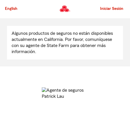
Pasar
al
English
Iniciar Sesión
contenido
principal
Comienzo
del
Algunos productos de seguros no están disponibles
contenido
actualmente en California. Por favor, comuníquese
principal
con su agente de State Farm para obtener más
información.