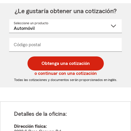
¿Le gustaría obtener una cotización?
Seleccione un producto
Seleccione
un
nombre
de
producto
del
Código postal
Ingresa
Ingresa
_____
menú
un
un
desplegable
código
código
postal
postal
Obtenga una cotización
de
de
5
5
o continuar con una cotización
dígitos
dígitos
Todas las cotizaciones y documentos serán proporcionados en inglés.
Detalles de la oficina:
Dirección física: