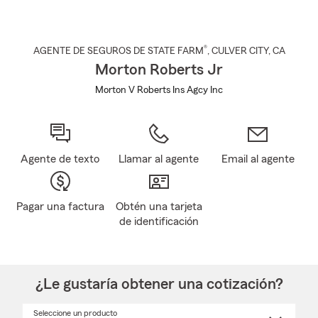
®
AGENTE DE SEGUROS DE STATE FARM
,
CULVER CITY
, CA
Morton Roberts Jr
Morton V Roberts Ins Agcy Inc
Agente de texto
Llamar al agente
Email al agente
Pagar una factura
Obtén una tarjeta
de identificación
¿Le gustaría obtener una cotización?
Seleccione un producto
Seleccione