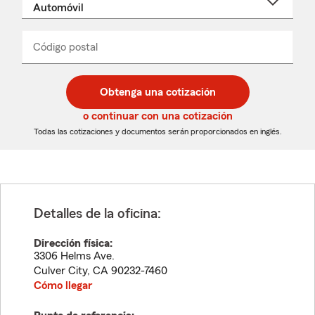
un
nombre
de
producto
del
Código postal
Ingresa
Ingresa
_____
menú
un
un
desplegable
código
código
postal
postal
Obtenga una cotización
de
de
5
5
o continuar con una cotización
dígitos
dígitos
Todas las cotizaciones y documentos serán proporcionados en inglés.
Detalles de la oficina:
Dirección física:
3306 Helms Ave.
Culver City
,
CA
90232-7460
Cómo llegar