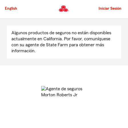
Pasar
al
English
Iniciar Sesión
contenido
principal
Comienzo
del
Algunos productos de seguros no están disponibles
contenido
actualmente en California. Por favor, comuníquese
principal
con su agente de State Farm para obtener más
información.