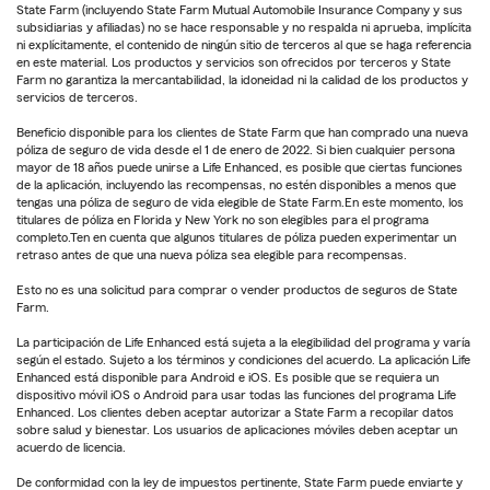
State Farm (incluyendo State Farm Mutual Automobile Insurance Company y sus
subsidiarias y afiliadas) no se hace responsable y no respalda ni aprueba, implícita
ni explícitamente, el contenido de ningún sitio de terceros al que se haga referencia
en este material. Los productos y servicios son ofrecidos por terceros y State
Farm no garantiza la mercantabilidad, la idoneidad ni la calidad de los productos y
servicios de terceros.
Beneficio disponible para los clientes de State Farm que han comprado una nueva
póliza de seguro de vida desde el 1 de enero de 2022. Si bien cualquier persona
mayor de 18 años puede unirse a Life Enhanced, es posible que ciertas funciones
de la aplicación, incluyendo las recompensas, no estén disponibles a menos que
tengas una póliza de seguro de vida elegible de State Farm.En este momento, los
titulares de póliza en Florida y New York no son elegibles para el programa
completo.Ten en cuenta que algunos titulares de póliza pueden experimentar un
retraso antes de que una nueva póliza sea elegible para recompensas.
Esto no es una solicitud para comprar o vender productos de seguros de State
Farm.
La participación de Life Enhanced está sujeta a la elegibilidad del programa y varía
según el estado. Sujeto a los términos y condiciones del acuerdo. La aplicación Life
Enhanced está disponible para Android e iOS. Es posible que se requiera un
dispositivo móvil iOS o Android para usar todas las funciones del programa Life
Enhanced. Los clientes deben aceptar autorizar a State Farm a recopilar datos
sobre salud y bienestar. Los usuarios de aplicaciones móviles deben aceptar un
acuerdo de licencia.
De conformidad con la ley de impuestos pertinente, State Farm puede enviarte y