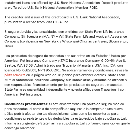
Installment loans are offered by U.S. Bank National Association. Deposit products
are offered by U.S. Bank National Association. Member FDIC.
The creditor and issuer of this credit card is U.S. Bank National Association,
pursuant to a license from Visa U.S.A. Inc.
El seguro de vida y las anualidades son emitidos por State Farm Life Insurance
Company. (Sin licencia en MA, NY y WI) State Farm Life and Accident Assurance
Company (con licencia en New York y Wisconsin) Oficinas centrales, Bloomington,
Illinois.
Los productos de seguro de mascotas son suscritos en los Estados Unidos por
American Pet Insurance Company y ZPIC Insurance Company, 6100-4th Ave S,
Seattle, WA 98108. Administrado por Trupanion Managers USA, Inc. (CA: con
licencia No. 0G22803, NPN 9588590). Se aplican términos y condiciones, revise la
póliza completa
en la página web de Trupanion para obtener detalles. State Farm
Mutual Automobile Insurance Company, sus subsidiarias y afiliadas no ofrecen ni
son responsables financieramente por los productos de seguro de mascotas.
State Farm es una entidad independiente y no está afiliada con Trupanion ni con
American Pet Insurance.
Condiciones preexistentes:
Si actualmente tiene una póliza de seguro médico
para mascotas, el cambio de compañía de seguros o la compra de una nueva
póliza podría afectar ciertas disposiciones, tales como las coberturas para
condiciones preexistentes o los deducibles ya establecidos bajo su póliza actual.
Informe a su agente de State Farm si su póliza actual contiene disposiciones que le
convenga mantener.