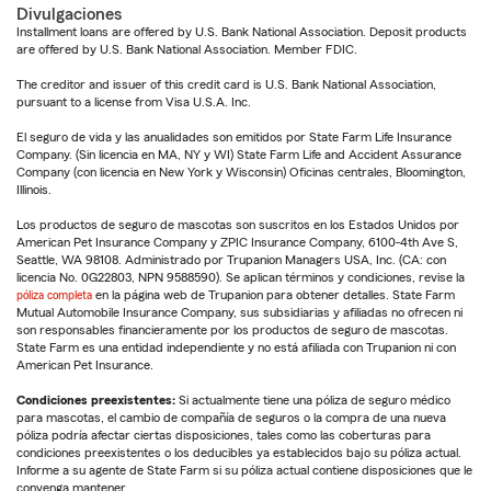
Divulgaciones
Installment loans are offered by U.S. Bank National Association. Deposit products
are offered by U.S. Bank National Association. Member FDIC.
The creditor and issuer of this credit card is U.S. Bank National Association,
pursuant to a license from Visa U.S.A. Inc.
El seguro de vida y las anualidades son emitidos por State Farm Life Insurance
Company. (Sin licencia en MA, NY y WI) State Farm Life and Accident Assurance
Company (con licencia en New York y Wisconsin) Oficinas centrales, Bloomington,
Illinois.
Los productos de seguro de mascotas son suscritos en los Estados Unidos por
American Pet Insurance Company y ZPIC Insurance Company, 6100-4th Ave S,
Seattle, WA 98108. Administrado por Trupanion Managers USA, Inc. (CA: con
licencia No. 0G22803, NPN 9588590). Se aplican términos y condiciones, revise la
póliza completa
en la página web de Trupanion para obtener detalles. State Farm
Mutual Automobile Insurance Company, sus subsidiarias y afiliadas no ofrecen ni
son responsables financieramente por los productos de seguro de mascotas.
State Farm es una entidad independiente y no está afiliada con Trupanion ni con
American Pet Insurance.
Condiciones preexistentes:
Si actualmente tiene una póliza de seguro médico
para mascotas, el cambio de compañía de seguros o la compra de una nueva
póliza podría afectar ciertas disposiciones, tales como las coberturas para
condiciones preexistentes o los deducibles ya establecidos bajo su póliza actual.
Informe a su agente de State Farm si su póliza actual contiene disposiciones que le
convenga mantener.