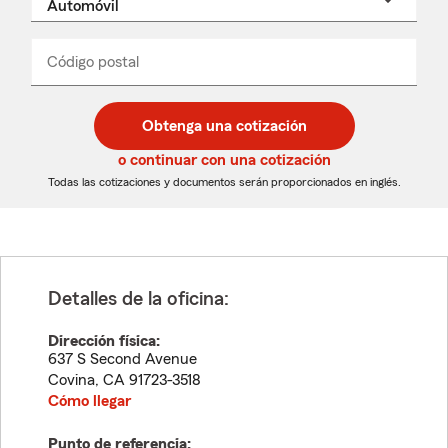
un
nombre
de
producto
del
Código postal
Ingresa
Ingresa
_____
menú
un
un
desplegable
código
código
postal
postal
Obtenga una cotización
de
de
5
5
o continuar con una cotización
dígitos
dígitos
Todas las cotizaciones y documentos serán proporcionados en inglés.
Detalles de la oficina:
Dirección física:
637 S Second Avenue
Covina
,
CA
91723-3518
Cómo llegar
Punto de referencia: