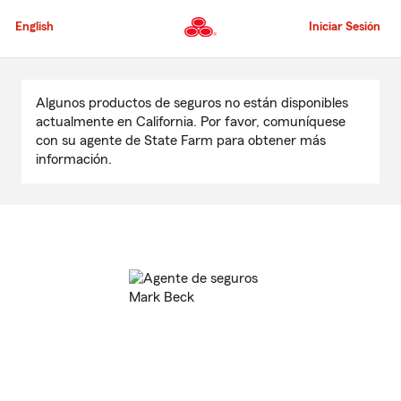
Pasar
al
English
Iniciar Sesión
contenido
principal
Comienzo
del
Algunos productos de seguros no están disponibles
contenido
actualmente en California. Por favor, comuníquese
principal
con su agente de State Farm para obtener más
información.