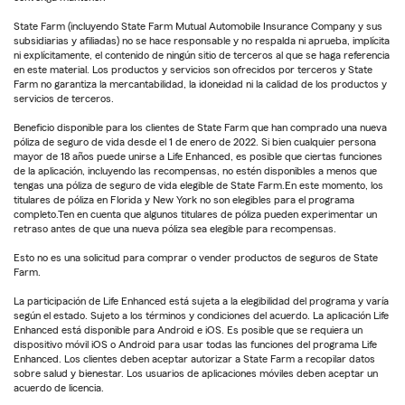
State Farm (incluyendo State Farm Mutual Automobile Insurance Company y sus
subsidiarias y afiliadas) no se hace responsable y no respalda ni aprueba, implícita
ni explícitamente, el contenido de ningún sitio de terceros al que se haga referencia
en este material. Los productos y servicios son ofrecidos por terceros y State
Farm no garantiza la mercantabilidad, la idoneidad ni la calidad de los productos y
servicios de terceros.
Beneficio disponible para los clientes de State Farm que han comprado una nueva
póliza de seguro de vida desde el 1 de enero de 2022. Si bien cualquier persona
mayor de 18 años puede unirse a Life Enhanced, es posible que ciertas funciones
de la aplicación, incluyendo las recompensas, no estén disponibles a menos que
tengas una póliza de seguro de vida elegible de State Farm.En este momento, los
titulares de póliza en Florida y New York no son elegibles para el programa
completo.Ten en cuenta que algunos titulares de póliza pueden experimentar un
retraso antes de que una nueva póliza sea elegible para recompensas.
Esto no es una solicitud para comprar o vender productos de seguros de State
Farm.
La participación de Life Enhanced está sujeta a la elegibilidad del programa y varía
según el estado. Sujeto a los términos y condiciones del acuerdo. La aplicación Life
Enhanced está disponible para Android e iOS. Es posible que se requiera un
dispositivo móvil iOS o Android para usar todas las funciones del programa Life
Enhanced. Los clientes deben aceptar autorizar a State Farm a recopilar datos
sobre salud y bienestar. Los usuarios de aplicaciones móviles deben aceptar un
acuerdo de licencia.