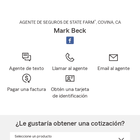
®
AGENTE DE SEGUROS DE STATE FARM
,
COVINA
, CA
Mark Beck
Agente de texto
Llamar al agente
Email al agente
Pagar una factura
Obtén una tarjeta
de identificación
¿Le gustaría obtener una cotización?
Seleccione un producto
Seleccione