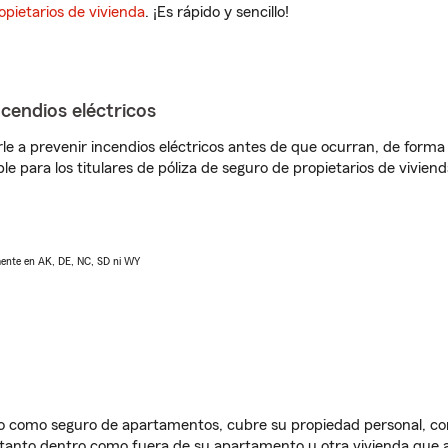
opietarios de vivienda
. ¡Es rápido y sencillo!
ncendios eléctricos
e a prevenir incendios eléctricos antes de que ocurran, de forma 
le para los titulares de póliza de seguro de propietarios de vivie
lmente en AK, DE, NC, SD ni WY
ido como seguro de apartamentos, cubre su propiedad personal, c
, tanto dentro como fuera de su apartamento u otra vivienda que a