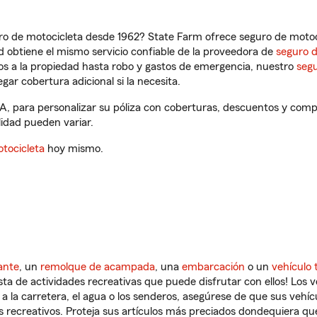
ro de motocicleta desde 1962? State Farm ofrece seguro de motoci
 obtiene el mismo servicio confiable de la proveedora de
seguro 
os a la propiedad hasta robo y gastos de emergencia, nuestro
segu
gar cobertura adicional si la necesita.
CA, para personalizar su póliza con coberturas, descuentos y com
ilidad pueden variar.
tocicleta
hoy mismo.
ante
, un
remolque de acampada
, una
embarcación
o un
vehículo 
ista de actividades recreativas que puede disfrutar con ellos! Los 
a la carretera, el agua o los senderos, asegúrese de que sus vehí
 recreativos. Proteja sus artículos más preciados dondequiera qu