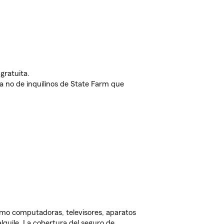
gratuita.
nda no de inquilinos de State Farm que
omo computadoras, televisores, aparatos
lquile. La cobertura del seguro de