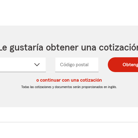
Le gustaría obtener una cotizació
cione
Código postal
Ingresa
Ingresa
Obteng
_____
un
un
re
código
código
cto
o continuar con una cotización
postal
postal
de
de
Todas las cotizaciones y documentos serán proporcionados en inglés.
egable
5
5
dígitos
dígitos