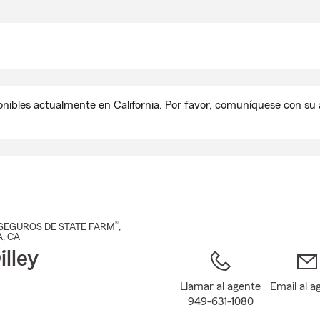
Pasar
al
contenido
principal
onibles actualmente en California. Por favor, comuníquese con s
®
SEGUROS DE STATE FARM
,
A
, CA
illey
Llamar al agente
Email al a
949-631-1080