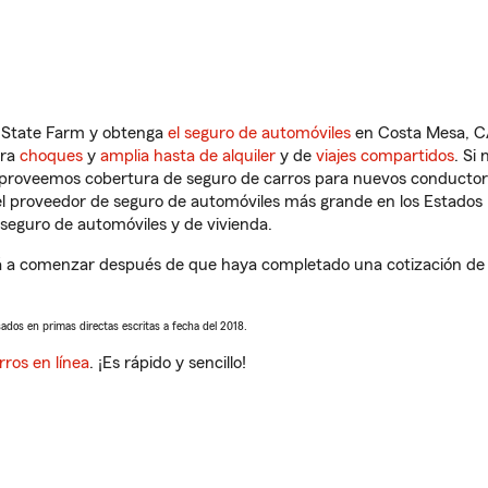
n State Farm y obtenga
el seguro de automóviles
en Costa Mesa, CA
tra
choques
y
amplia hasta de alquiler
y de
viajes compartidos
. Si
s proveemos cobertura de seguro de carros para nuevos conductores
l proveedor de seguro de automóviles más grande en los Estados
seguro de automóviles y de vivienda.
á a comenzar después de que haya completado una cotización de se
sados en primas directas escritas a fecha del 2018.
rros en línea
. ¡Es rápido y sencillo!