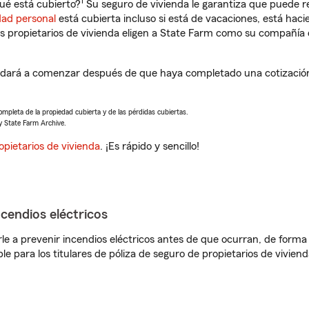
1
ué está cubierto?
Su seguro de vivienda le garantiza que puede re
dad personal
está cubierta incluso si está de vacaciones, está haci
propietarios de vivienda eligen a State Farm como su compañía 
udará a comenzar después de que haya completado una cotización 
completa de la propiedad cubierta y de las pérdidas cubiertas.
y State Farm Archive.
opietarios de vivienda
. ¡Es rápido y sencillo!
ncendios eléctricos
e a prevenir incendios eléctricos antes de que ocurran, de forma 
le para los titulares de póliza de seguro de propietarios de vivie