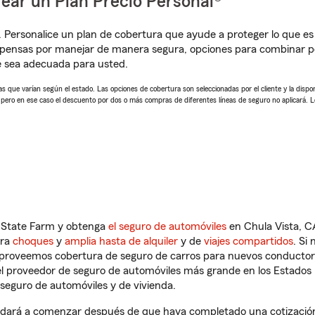
ear un Plan Precio Personal®
. Personalice un plan de cobertura que ayude a proteger lo que es 
pensas por manejar de manera segura, opciones para combinar pó
e sea adecuada para usted.
 que varían según el estado. Las opciones de cobertura son seleccionadas por el cliente y la disponib
, pero en ese caso el descuento por dos o más compras de diferentes líneas de seguro no aplicará. 
n State Farm y obtenga
el seguro de automóviles
en Chula Vista, C
tra
choques
y
amplia hasta de alquiler
y de
viajes compartidos
. Si
s proveemos cobertura de seguro de carros para nuevos conductores
l proveedor de seguro de automóviles más grande en los Estados
seguro de automóviles y de vivienda.
udará a comenzar después de que haya completado una cotización d