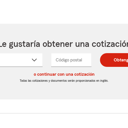
Le gustaría obtener una cotizació
cione
Código postal
Ingresa
Ingresa
Obteng
_____
un
un
re
código
código
cto
o continuar con una cotización
postal
postal
de
de
Todas las cotizaciones y documentos serán proporcionados en inglés.
egable
5
5
dígitos
dígitos