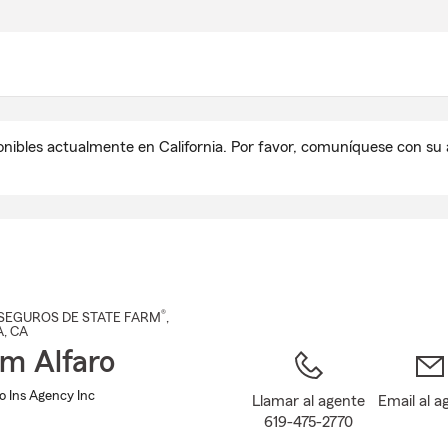
Pasar
al
contenido
principal
onibles actualmente en California. Por favor, comuníquese con s
®
SEGUROS DE STATE FARM
,
A
, CA
m Alfaro
o Ins Agency Inc
Llamar al agente
Email al a
619-475-2770