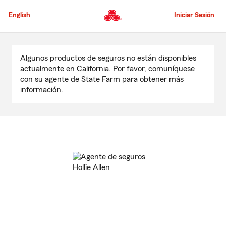
Pasar
al
English
Iniciar Sesión
contenido
principal
Comienzo
del
Algunos productos de seguros no están disponibles
contenido
actualmente en California. Por favor, comuníquese
principal
con su agente de State Farm para obtener más
información.