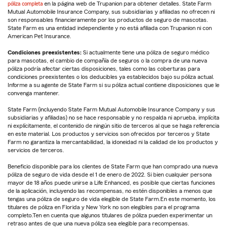
póliza completa
en la página web de Trupanion para obtener detalles. State Farm
Mutual Automobile Insurance Company, sus subsidiarias y afiliadas no ofrecen ni
son responsables financieramente por los productos de seguro de mascotas.
State Farm es una entidad independiente y no está afiliada con Trupanion ni con
American Pet Insurance.
Condiciones preexistentes:
Si actualmente tiene una póliza de seguro médico
para mascotas, el cambio de compañía de seguros o la compra de una nueva
póliza podría afectar ciertas disposiciones, tales como las coberturas para
condiciones preexistentes o los deducibles ya establecidos bajo su póliza actual.
Informe a su agente de State Farm si su póliza actual contiene disposiciones que le
convenga mantener.
State Farm (incluyendo State Farm Mutual Automobile Insurance Company y sus
subsidiarias y afiliadas) no se hace responsable y no respalda ni aprueba, implícita
ni explícitamente, el contenido de ningún sitio de terceros al que se haga referencia
en este material. Los productos y servicios son ofrecidos por terceros y State
Farm no garantiza la mercantabilidad, la idoneidad ni la calidad de los productos y
servicios de terceros.
Beneficio disponible para los clientes de State Farm que han comprado una nueva
póliza de seguro de vida desde el 1 de enero de 2022. Si bien cualquier persona
mayor de 18 años puede unirse a Life Enhanced, es posible que ciertas funciones
de la aplicación, incluyendo las recompensas, no estén disponibles a menos que
tengas una póliza de seguro de vida elegible de State Farm.En este momento, los
titulares de póliza en Florida y New York no son elegibles para el programa
completo.Ten en cuenta que algunos titulares de póliza pueden experimentar un
retraso antes de que una nueva póliza sea elegible para recompensas.