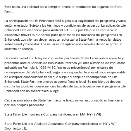
Esto no es una solicitud para comprar o vender productos de seguros de State
Farm.
La participación de Life Enhanced está sujeta a la elegibilidad del programa y varía
según el estado. Sujeto a los términos y condiciones del acuerdo. La aplicación Life
Enhanced está disponible para Android e iOS. Es posible que se requiera un
dispositivo móvil iOS o Android para usar todas las funciones del programa Life
Enhanced. Los clientes deben aceptar autorizar a State Farm a recopilar datos
sobre salud y bienestar. Los usuarios de aplicaciones móviles deben aceptar un
acuerdo de licencia.
De conformidad con la ley de impuestos pertinente, State Farm puede enviarte y
presentar ante el Servicio de Impuestos Internos y/u otra autoridad de impuestos
aplicable un Formulario 1099-MISC (ingresos misceláneos) por el canje de
recompensas de Life Enhanced, según corresponda. Tú eres el único responsable
de cualquier consecuencia fiscal que surja del canje de recompensas de Life
Enhanced. State Farm no provee asesoría fiscal ni legal. Es posible que desees
discutir las posibles consecuencias fiscales de tu participación en el programa Life
Enhanced con un asesor fiscal o legal.
Cada aseguradora de State Farm asume la exclusiva responsabilidad financiera
por sus propios productos.
State Farm Life Insurance Company (sin licencia en MA, NY ni WI)
State Farm Life and Accident Assurance Company (con licencia en NY y WI)
Bloomington, IL