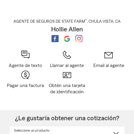
®
AGENTE DE SEGUROS DE STATE FARM
,
CHULA VISTA
, CA
Hollie Allen
Agente de texto
Llamar al agente
Email al agente
Pagar una factura
Obtén una tarjeta
de identificación
¿Le gustaría obtener una cotización?
Seleccione un producto
Seleccione