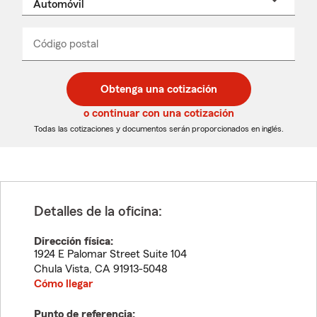
un
nombre
de
producto
del
Código postal
Ingresa
Ingresa
_____
menú
un
un
desplegable
código
código
postal
postal
Obtenga una cotización
de
de
5
5
o continuar con una cotización
dígitos
dígitos
Todas las cotizaciones y documentos serán proporcionados en inglés.
Detalles de la oficina:
Dirección física:
1924 E Palomar Street Suite 104
Chula Vista
,
CA
91913-5048
Cómo llegar
Punto de referencia: