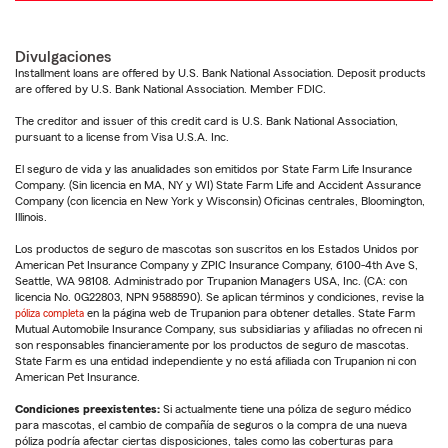
Divulgaciones
Installment loans are offered by U.S. Bank National Association. Deposit products
are offered by U.S. Bank National Association. Member FDIC.
The creditor and issuer of this credit card is U.S. Bank National Association,
pursuant to a license from Visa U.S.A. Inc.
El seguro de vida y las anualidades son emitidos por State Farm Life Insurance
Company. (Sin licencia en MA, NY y WI) State Farm Life and Accident Assurance
Company (con licencia en New York y Wisconsin) Oficinas centrales, Bloomington,
Illinois.
Los productos de seguro de mascotas son suscritos en los Estados Unidos por
American Pet Insurance Company y ZPIC Insurance Company, 6100-4th Ave S,
Seattle, WA 98108. Administrado por Trupanion Managers USA, Inc. (CA: con
licencia No. 0G22803, NPN 9588590). Se aplican términos y condiciones, revise la
póliza completa
en la página web de Trupanion para obtener detalles. State Farm
Mutual Automobile Insurance Company, sus subsidiarias y afiliadas no ofrecen ni
son responsables financieramente por los productos de seguro de mascotas.
State Farm es una entidad independiente y no está afiliada con Trupanion ni con
American Pet Insurance.
Condiciones preexistentes:
Si actualmente tiene una póliza de seguro médico
para mascotas, el cambio de compañía de seguros o la compra de una nueva
póliza podría afectar ciertas disposiciones, tales como las coberturas para