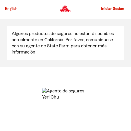
Pasar
al
English
Iniciar Sesión
contenido
principal
Comienzo
del
Algunos productos de seguros no están disponibles
contenido
actualmente en California. Por favor, comuníquese
principal
con su agente de State Farm para obtener más
información.