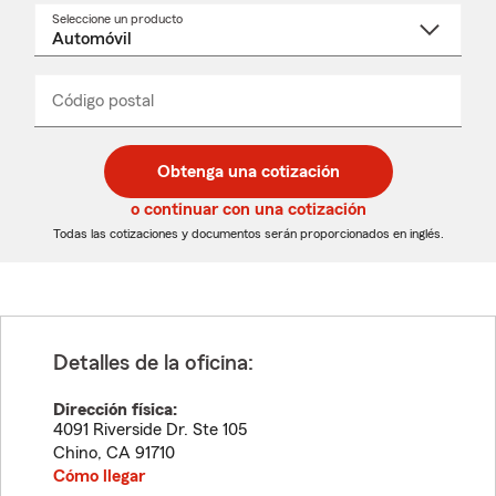
Seleccione un producto
Seleccione
un
nombre
de
producto
del
Código postal
Ingresa
Ingresa
_____
menú
un
un
desplegable
código
código
postal
postal
Obtenga una cotización
de
de
5
5
o continuar con una cotización
dígitos
dígitos
Todas las cotizaciones y documentos serán proporcionados en inglés.
Detalles de la oficina:
Dirección física:
4091 Riverside Dr. Ste 105
Chino
,
CA
91710
Cómo llegar