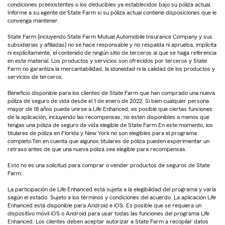
condiciones preexistentes o los deducibles ya establecidos bajo su póliza actual.
Informe a su agente de State Farm si su póliza actual contiene disposiciones que le
convenga mantener.
State Farm (incluyendo State Farm Mutual Automobile Insurance Company y sus
subsidiarias y afiliadas) no se hace responsable y no respalda ni aprueba, implícita
ni explícitamente, el contenido de ningún sitio de terceros al que se haga referencia
en este material. Los productos y servicios son ofrecidos por terceros y State
Farm no garantiza la mercantabilidad, la idoneidad ni la calidad de los productos y
servicios de terceros.
Beneficio disponible para los clientes de State Farm que han comprado una nueva
póliza de seguro de vida desde el 1 de enero de 2022. Si bien cualquier persona
mayor de 18 años puede unirse a Life Enhanced, es posible que ciertas funciones
de la aplicación, incluyendo las recompensas, no estén disponibles a menos que
tengas una póliza de seguro de vida elegible de State Farm.En este momento, los
titulares de póliza en Florida y New York no son elegibles para el programa
completo.Ten en cuenta que algunos titulares de póliza pueden experimentar un
retraso antes de que una nueva póliza sea elegible para recompensas.
Esto no es una solicitud para comprar o vender productos de seguros de State
Farm.
La participación de Life Enhanced está sujeta a la elegibilidad del programa y varía
según el estado. Sujeto a los términos y condiciones del acuerdo. La aplicación Life
Enhanced está disponible para Android e iOS. Es posible que se requiera un
dispositivo móvil iOS o Android para usar todas las funciones del programa Life
Enhanced. Los clientes deben aceptar autorizar a State Farm a recopilar datos