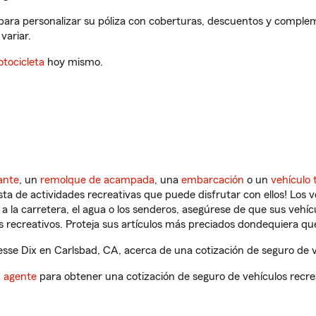
para personalizar su póliza con coberturas, descuentos y comple
variar.
tocicleta
hoy mismo.
ante
, un
remolque de acampada
, una
embarcación
o un
vehículo 
ista de actividades recreativas que puede disfrutar con ellos! Los 
a la carretera, el agua o los senderos, asegúrese de que sus vehí
 recreativos. Proteja sus artículos más preciados dondequiera qu
se Dix en Carlsbad, CA, acerca de una cotización de seguro de v
n agente
para obtener una cotización de seguro de vehículos recre