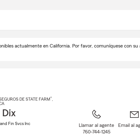
Pasar
al
contenido
principal
onibles actualmente en California. Por favor, comuníquese con s
®
SEGUROS DE STATE FARM
,
 CA
 Dix
 and Fin Svcs Inc
Llamar al agente
Email al a
760-744-1245