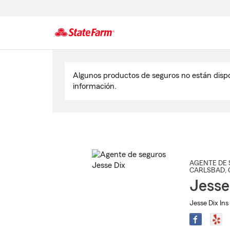
Comienzo
del
Algunos productos de seguros no están disp
contenido
información.
principal
AGENTE DE 
CARLSBAD
,
Jesse
Jesse Dix Ins