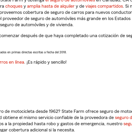
n State Farm y obtenga
el seguro de automóviles
en Carlsbad, CA q
tra
choques
y
amplia hasta de alquiler
y de
viajes compartidos
. Si
s proveemos cobertura de seguro de carros para nuevos conductores
l proveedor de seguro de automóviles más grande en los Estados
seguro de automóviles y de vivienda.
 comenzar después de que haya completado una cotización de segur
sados en primas directas escritas a fecha del 2018.
rros en línea
. ¡Es rápido y sencillo!
ro de motocicleta desde 1962? State Farm ofrece seguro de motoci
 obtiene el mismo servicio confiable de la proveedora de
seguro 
os a la propiedad hasta robo y gastos de emergencia, nuestro
segu
gar cobertura adicional si la necesita.