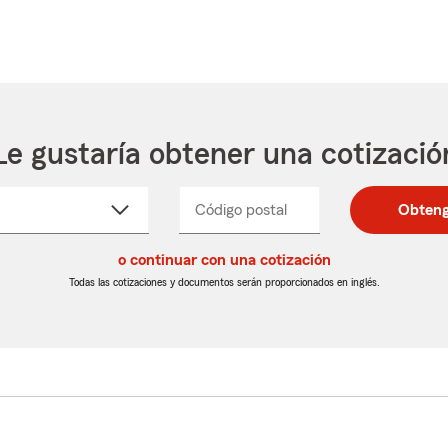
Le gustaría obtener una cotizació
cione
Código postal
Ingresa
Ingresa
Obteng
_____
un
un
re
código
código
cto
o continuar con una cotización
postal
postal
de
de
Todas las cotizaciones y documentos serán proporcionados en inglés.
egable
5
5
dígitos
dígitos