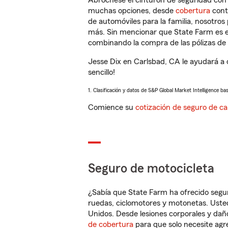
Abróchese el cinturón de seguridad co
muchas opciones, desde
cobertura
con
de automóviles para la familia, nosotro
más. Sin mencionar que State Farm es e
combinando la compra de las pólizas de 
Jesse Dix en Carlsbad, CA le ayudará a
sencillo!
1. Clasificación y datos de S&P Global Market Intelligence ba
Comience su
cotización de seguro de ca
Seguro de motocicleta
¿Sabía que State Farm ha ofrecido segu
ruedas, ciclomotores y motonetas. Usted
Unidos. Desde lesiones corporales y dañ
de cobertura
para que solo necesite agre