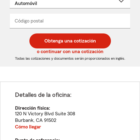
un
nombre
de
producto
del
Código postal
Ingresa
Ingresa
_____
menú
un
un
desplegable
código
código
postal
postal
Obtenga una cotización
de
de
5
5
o continuar con una cotización
dígitos
dígitos
Todas las cotizaciones y documentos serán proporcionados en inglés.
Detalles de la oficina:
Dirección física:
120 N Victory Blvd Suite 308
Burbank
,
CA
91502
Cómo llegar