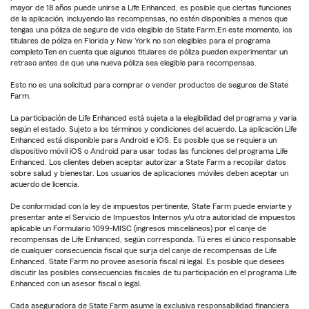
mayor de 18 años puede unirse a Life Enhanced, es posible que ciertas funciones
de la aplicación, incluyendo las recompensas, no estén disponibles a menos que
tengas una póliza de seguro de vida elegible de State Farm.En este momento, los
titulares de póliza en Florida y New York no son elegibles para el programa
completo.Ten en cuenta que algunos titulares de póliza pueden experimentar un
retraso antes de que una nueva póliza sea elegible para recompensas.
Esto no es una solicitud para comprar o vender productos de seguros de State
Farm.
La participación de Life Enhanced está sujeta a la elegibilidad del programa y varía
según el estado. Sujeto a los términos y condiciones del acuerdo. La aplicación Life
Enhanced está disponible para Android e iOS. Es posible que se requiera un
dispositivo móvil iOS o Android para usar todas las funciones del programa Life
Enhanced. Los clientes deben aceptar autorizar a State Farm a recopilar datos
sobre salud y bienestar. Los usuarios de aplicaciones móviles deben aceptar un
acuerdo de licencia.
De conformidad con la ley de impuestos pertinente, State Farm puede enviarte y
presentar ante el Servicio de Impuestos Internos y/u otra autoridad de impuestos
aplicable un Formulario 1099-MISC (ingresos misceláneos) por el canje de
recompensas de Life Enhanced, según corresponda. Tú eres el único responsable
de cualquier consecuencia fiscal que surja del canje de recompensas de Life
Enhanced. State Farm no provee asesoría fiscal ni legal. Es posible que desees
discutir las posibles consecuencias fiscales de tu participación en el programa Life
Enhanced con un asesor fiscal o legal.
Cada aseguradora de State Farm asume la exclusiva responsabilidad financiera