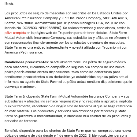
Illinois.
Los productos de seguro de mascotas son suscritos en los Estados Unidos por
American Pet Insurance Company y ZPIC Insurance Company, 6100-4th Ave S,
Seattle, WA 98108. Administrado por Trupanion Managers USA, Inc. (CA: con
licencia No. 0G22803, NPN 9588590). Se aplican términos y condiciones, revise la
póliza completa
en la página web de Trupanion para obtener detalles. State Farm
Mutual Automobile Insurance Company, sus subsidiarias y afiliadas no ofrecen ni
son responsables financieramente por los productos de seguro de mascotas.
State Farm es una entidad independiente y no está afiliada con Trupanion ni con
American Pet Insurance.
Condiciones preexistentes:
Si actualmente tiene una póliza de seguro médico
para mascotas, el cambio de compañía de seguros o la compra de una nueva
póliza podría afectar ciertas disposiciones, tales como las coberturas para
condiciones preexistentes o los deducibles ya establecidos bajo su póliza actual.
Informe a su agente de State Farm si su póliza actual contiene disposiciones que le
convenga mantener.
State Farm (incluyendo State Farm Mutual Automobile Insurance Company y sus
subsidiarias y afiliadas) no se hace responsable y no respalda ni aprueba, implícita
ni explícitamente, el contenido de ningún sitio de terceros al que se haga referencia
en este material. Los productos y servicios son ofrecidos por terceros y State
Farm no garantiza la mercantabilidad, la idoneidad ni la calidad de los productos y
servicios de terceros.
Beneficio disponible para los clientes de State Farm que han comprado una nueva
póliza de seguro de vida desde el 1 de enero de 2022. Si bien cualquier persona