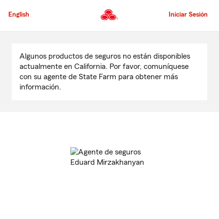
Pasar
al
English
Iniciar Sesión
contenido
principal
Comienzo
del
Algunos productos de seguros no están disponibles
contenido
actualmente en California. Por favor, comuníquese
principal
con su agente de State Farm para obtener más
información.