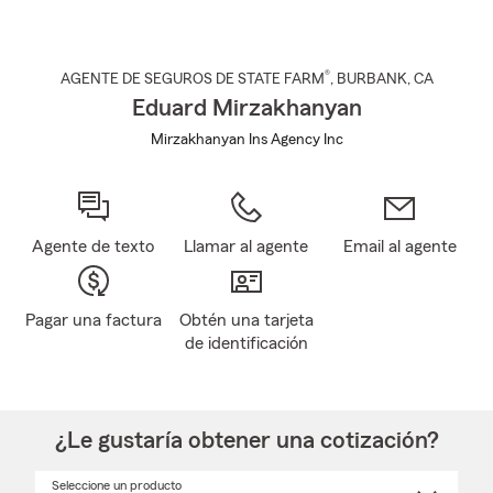
®
AGENTE DE SEGUROS DE STATE FARM
,
BURBANK
, CA
Eduard Mirzakhanyan
Mirzakhanyan Ins Agency Inc
Agente de texto
Llamar al agente
Email al agente
Pagar una factura
Obtén una tarjeta
de identificación
¿Le gustaría obtener una cotización?
Seleccione un producto
Seleccione