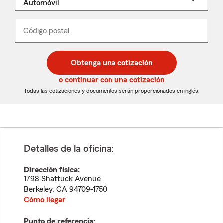
un
nombre
de
producto
del
Código postal
Ingresa
Ingresa
_____
menú
un
un
desplegable
código
código
postal
postal
Obtenga una cotización
de
de
5
5
o continuar con una cotización
dígitos
dígitos
Todas las cotizaciones y documentos serán proporcionados en inglés.
Detalles de la oficina:
Dirección física:
1798 Shattuck Avenue
Berkeley
,
CA
94709-1750
Cómo llegar
Punto de referencia: