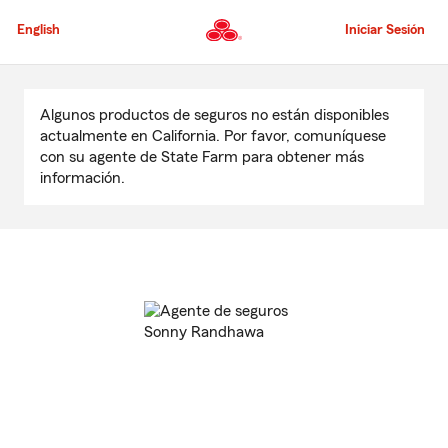
Pasar
al
English
Iniciar Sesión
contenido
principal
Comienzo
del
Algunos productos de seguros no están disponibles
contenido
actualmente en California. Por favor, comuníquese
principal
con su agente de State Farm para obtener más
información.