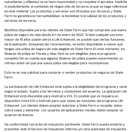
subsidiarias y afiliadas) no se hace responsable y no respalda ni aprueba, implícita
ni explícitamente, el contenido de ningún sitio de terceros al que se haga referencia
en este material. Los productos y servicios son ofrecidos por terceros y State
Farm no garantiza la mercantabilidad, la idoneidad ni la calidad de los productos y
servicios de terceros.
Beneficio disponible para los clientes de State Farm que han comprado una nueva
póliza de seguro de vida desde el 1 de enero de 2022. Si bien cualquier persona
mayor de 18 años puede unirse a Life Enhanced, es posible que ciertas funciones
de la aplicación, incluyendo las recompensas, no estén disponibles a menos que
tengas una póliza de seguro de vida elegible de State Farm.En este momento, los
titulares de póliza en Florida y New York no son elegibles para el programa
completo.Ten en cuenta que algunos titulares de póliza pueden experimentar un
retraso antes de que una nueva póliza sea elegible para recompensas.
Esto no es una solicitud para comprar o vender productos de seguros de State
Farm.
La participación de Life Enhanced está sujeta a la elegibilidad del programa y varía
según el estado. Sujeto a los términos y condiciones del acuerdo. La aplicación Life
Enhanced está disponible para Android e iOS. Es posible que se requiera un
dispositivo móvil iOS o Android para usar todas las funciones del programa Life
Enhanced. Los clientes deben aceptar autorizar a State Farm a recopilar datos
sobre salud y bienestar. Los usuarios de aplicaciones móviles deben aceptar un
acuerdo de licencia.
De conformidad con la ley de impuestos pertinente, State Farm puede enviarte y
presentar ante el Servicio de Impuestos Internos y/u otra autoridad de impuestos