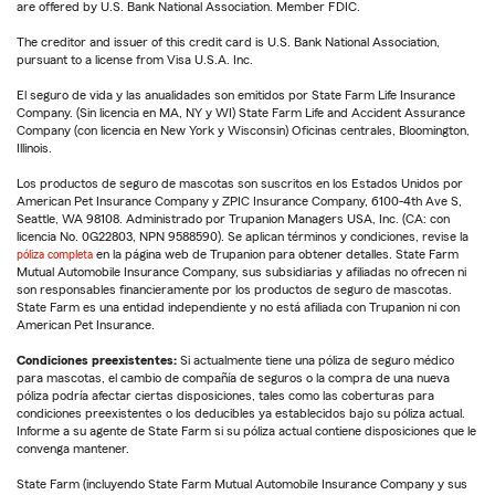
are offered by U.S. Bank National Association. Member FDIC.
The creditor and issuer of this credit card is U.S. Bank National Association,
pursuant to a license from Visa U.S.A. Inc.
El seguro de vida y las anualidades son emitidos por State Farm Life Insurance
Company. (Sin licencia en MA, NY y WI) State Farm Life and Accident Assurance
Company (con licencia en New York y Wisconsin) Oficinas centrales, Bloomington,
Illinois.
Los productos de seguro de mascotas son suscritos en los Estados Unidos por
American Pet Insurance Company y ZPIC Insurance Company, 6100-4th Ave S,
Seattle, WA 98108. Administrado por Trupanion Managers USA, Inc. (CA: con
licencia No. 0G22803, NPN 9588590). Se aplican términos y condiciones, revise la
póliza completa
en la página web de Trupanion para obtener detalles. State Farm
Mutual Automobile Insurance Company, sus subsidiarias y afiliadas no ofrecen ni
son responsables financieramente por los productos de seguro de mascotas.
State Farm es una entidad independiente y no está afiliada con Trupanion ni con
American Pet Insurance.
Condiciones preexistentes:
Si actualmente tiene una póliza de seguro médico
para mascotas, el cambio de compañía de seguros o la compra de una nueva
póliza podría afectar ciertas disposiciones, tales como las coberturas para
condiciones preexistentes o los deducibles ya establecidos bajo su póliza actual.
Informe a su agente de State Farm si su póliza actual contiene disposiciones que le
convenga mantener.
State Farm (incluyendo State Farm Mutual Automobile Insurance Company y sus