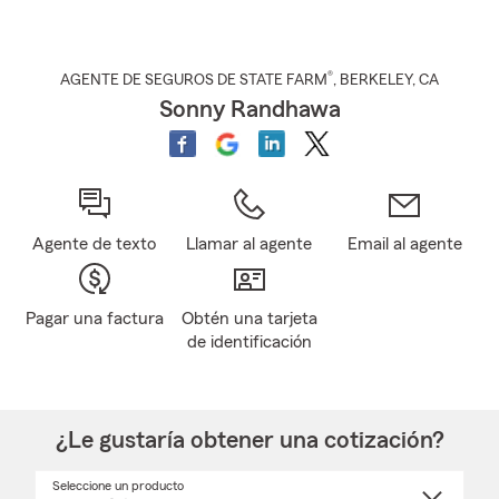
®
AGENTE DE SEGUROS DE STATE FARM
,
BERKELEY
, CA
Sonny Randhawa
Agente de texto
Llamar al agente
Email al agente
Pagar una factura
Obtén una tarjeta
de identificación
¿Le gustaría obtener una cotización?
Seleccione un producto
Seleccione