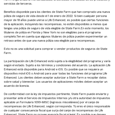
servicios de terceros.
Beneficio disponible para los clientes de State Farm que han comprado una nueva
póliza de seguro de vida desde el 1 de enero de 2022. Si bien cualquier persona
mayor de 18 años puede unirse a Life Enhanced, es posible que ciertas funciones
de la aplicación, incluyendo las recompensas, no estén disponibles a menos que
tengas una póliza de seguro de vida elegible de State Farm.En este momento, los
titulares de póliza en Florida y New York no son elegibles para el programa
completo.Ten en cuenta que algunos titulares de póliza pueden experimentar un
retraso antes de que una nueva póliza sea elegible para recompensas.
Esto no es una solicitud para comprar o vender productos de seguros de State
Farm.
La participación de Life Enhanced está sujeta a la elegibilidad del programa y varía
según el estado. Sujeto a los términos y condiciones del acuerdo. La aplicación Life
Enhanced está disponible para Android e iOS. Es posible que se requiera un
dispositivo móvil iOS o Android para usar todas las funciones del programa Life
Enhanced. Los clientes deben aceptar autorizar a State Farm a recopilar datos
sobre salud y bienestar. Los usuarios de aplicaciones móviles deben aceptar un
acuerdo de licencia.
De conformidad con la ley de impuestos pertinente, State Farm puede enviarte y
presentar ante el Servicio de Impuestos Internos y/u otra autoridad de impuestos
aplicable un Formulario 1099-MISC (ingresos misceláneos) por el canje de
recompensas de Life Enhanced, según corresponda. Tú eres el único responsable
de cualquier consecuencia fiscal que surja del canje de recompensas de Life
Enhanced. State Farm no provee asesoría fiscal ni legal. Es posible que desees