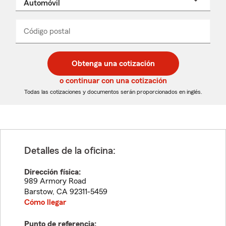
un
nombre
de
producto
del
Código postal
Ingresa
Ingresa
_____
menú
un
un
desplegable
código
código
postal
postal
Obtenga una cotización
de
de
5
5
o continuar con una cotización
dígitos
dígitos
Todas las cotizaciones y documentos serán proporcionados en inglés.
Detalles de la oficina:
Dirección física:
989 Armory Road
Barstow
,
CA
92311-5459
Cómo llegar
Punto de referencia: