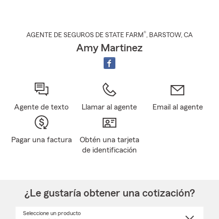
®
AGENTE DE SEGUROS DE STATE FARM
,
BARSTOW
, CA
Amy Martinez
Agente de texto
Llamar al agente
Email al agente
Pagar una factura
Obtén una tarjeta
de identificación
¿Le gustaría obtener una cotización?
Seleccione un producto
Seleccione