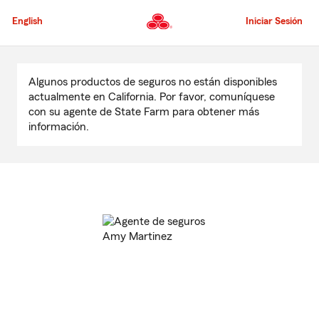
Pasar
al
English
Iniciar Sesión
contenido
principal
Comienzo
del
Algunos productos de seguros no están disponibles
contenido
actualmente en California. Por favor, comuníquese
principal
con su agente de State Farm para obtener más
información.