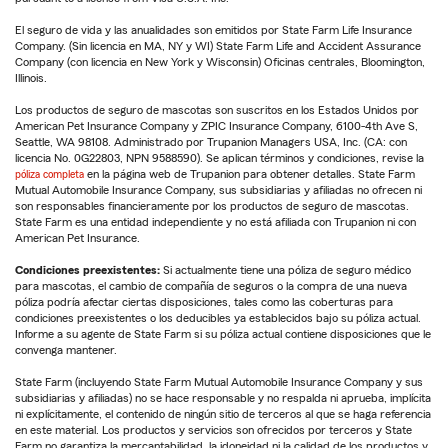
El seguro de vida y las anualidades son emitidos por State Farm Life Insurance
Company. (Sin licencia en MA, NY y WI) State Farm Life and Accident Assurance
Company (con licencia en New York y Wisconsin) Oficinas centrales, Bloomington,
Illinois.
Los productos de seguro de mascotas son suscritos en los Estados Unidos por
American Pet Insurance Company y ZPIC Insurance Company, 6100-4th Ave S,
Seattle, WA 98108. Administrado por Trupanion Managers USA, Inc. (CA: con
licencia No. 0G22803, NPN 9588590). Se aplican términos y condiciones, revise la
póliza completa
en la página web de Trupanion para obtener detalles. State Farm
Mutual Automobile Insurance Company, sus subsidiarias y afiliadas no ofrecen ni
son responsables financieramente por los productos de seguro de mascotas.
State Farm es una entidad independiente y no está afiliada con Trupanion ni con
American Pet Insurance.
Condiciones preexistentes:
Si actualmente tiene una póliza de seguro médico
para mascotas, el cambio de compañía de seguros o la compra de una nueva
póliza podría afectar ciertas disposiciones, tales como las coberturas para
condiciones preexistentes o los deducibles ya establecidos bajo su póliza actual.
Informe a su agente de State Farm si su póliza actual contiene disposiciones que le
convenga mantener.
State Farm (incluyendo State Farm Mutual Automobile Insurance Company y sus
subsidiarias y afiliadas) no se hace responsable y no respalda ni aprueba, implícita
ni explícitamente, el contenido de ningún sitio de terceros al que se haga referencia
en este material. Los productos y servicios son ofrecidos por terceros y State
Farm no garantiza la mercantabilidad, la idoneidad ni la calidad de los productos y