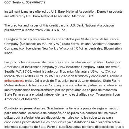
0001 Teléfono: 309-766-7819
Installment loans are offered by U.S. Bank National Association. Deposit products
are offered by U.S. Bank National Association. Member FDIC.
The creditor and issuer of this credit card is U.S. Bank National Association,
pursuant to a license from Visa U.S.A. Inc.
El seguro de vida y las anualidades son emitidos por State Farm Life Insurance
Company. (Sin licencia en MA, NY y WI) State Farm Life and Accident Assurance
Company (con licencia en New York y Wisconsin) Oficinas centrales, Bloomington,
Illinois.
Los productos de seguro de mascotas son suscritos en los Estados Unidos por
American Pet Insurance Company y ZPIC Insurance Company, 6100-4th Ave S,
Seattle, WA 98108. Administrado por Trupanion Managers USA, Inc. (CA: con
licencia No. 0G22803, NPN 9588590). Se aplican términos y condiciones, revise la
póliza completa
en la página web de Trupanion para obtener detalles. State Farm
Mutual Automobile Insurance Company, sus subsidiarias y afiliadas no ofrecen ni
son responsables financieramente por los productos de seguro de mascotas.
State Farm es una entidad independiente y no está afiliada con Trupanion ni con
American Pet Insurance.
Condiciones preexistentes:
Si actualmente tiene una póliza de seguro médico
para mascotas, el cambio de compañía de seguros o la compra de una nueva
póliza podría afectar ciertas disposiciones, tales como las coberturas para
condiciones preexistentes o los deducibles ya establecidos bajo su póliza actual.
Informe a su agente de State Farm si su póliza actual contiene disposiciones que le