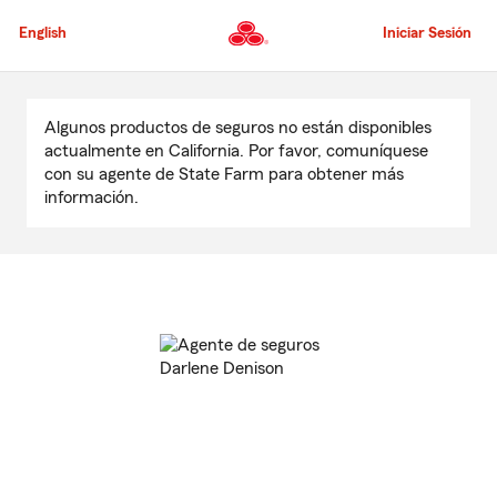
Pasar
al
English
Iniciar Sesión
contenido
principal
Comienzo
del
Algunos productos de seguros no están disponibles
contenido
actualmente en California. Por favor, comuníquese
principal
con su agente de State Farm para obtener más
información.