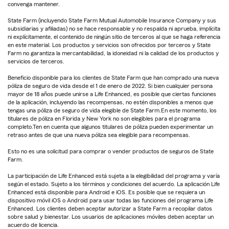
convenga mantener.
State Farm (incluyendo State Farm Mutual Automobile Insurance Company y sus
subsidiarias y afiliadas) no se hace responsable y no respalda ni aprueba, implícita
ni explícitamente, el contenido de ningún sitio de terceros al que se haga referencia
en este material. Los productos y servicios son ofrecidos por terceros y State
Farm no garantiza la mercantabilidad, la idoneidad ni la calidad de los productos y
servicios de terceros.
Beneficio disponible para los clientes de State Farm que han comprado una nueva
póliza de seguro de vida desde el 1 de enero de 2022. Si bien cualquier persona
mayor de 18 años puede unirse a Life Enhanced, es posible que ciertas funciones
de la aplicación, incluyendo las recompensas, no estén disponibles a menos que
tengas una póliza de seguro de vida elegible de State Farm.En este momento, los
titulares de póliza en Florida y New York no son elegibles para el programa
completo.Ten en cuenta que algunos titulares de póliza pueden experimentar un
retraso antes de que una nueva póliza sea elegible para recompensas.
Esto no es una solicitud para comprar o vender productos de seguros de State
Farm.
La participación de Life Enhanced está sujeta a la elegibilidad del programa y varía
según el estado. Sujeto a los términos y condiciones del acuerdo. La aplicación Life
Enhanced está disponible para Android e iOS. Es posible que se requiera un
dispositivo móvil iOS o Android para usar todas las funciones del programa Life
Enhanced. Los clientes deben aceptar autorizar a State Farm a recopilar datos
sobre salud y bienestar. Los usuarios de aplicaciones móviles deben aceptar un
acuerdo de licencia.