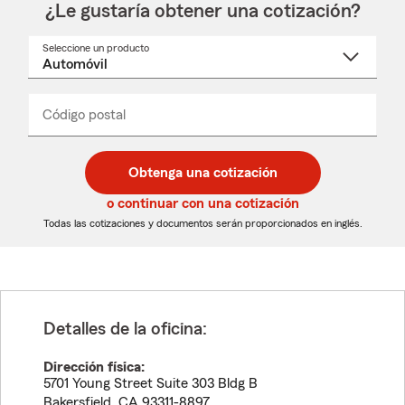
¿Le gustaría obtener una cotización?
Seleccione un producto
Seleccione
un
nombre
de
producto
del
Código postal
Ingresa
Ingresa
_____
menú
un
un
desplegable
código
código
postal
postal
Obtenga una cotización
de
de
5
5
o continuar con una cotización
dígitos
dígitos
Todas las cotizaciones y documentos serán proporcionados en inglés.
Detalles de la oficina:
Dirección física:
5701 Young Street Suite 303 Bldg B
Bakersfield
,
CA
93311-8897