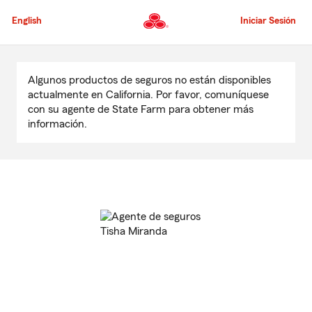
Pasar
al
English
Iniciar Sesión
contenido
principal
Comienzo
del
Algunos productos de seguros no están disponibles
contenido
actualmente en California. Por favor, comuníquese
principal
con su agente de State Farm para obtener más
información.