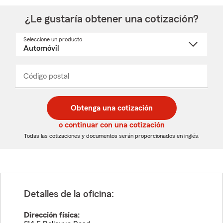
¿Le gustaría obtener una cotización?
Seleccione un producto
Seleccione
un
nombre
de
producto
del
Código postal
Ingresa
Ingresa
_____
menú
un
un
desplegable
código
código
postal
postal
Obtenga una cotización
de
de
5
5
o continuar con una cotización
dígitos
dígitos
Todas las cotizaciones y documentos serán proporcionados en inglés.
Detalles de la oficina:
Dirección física: