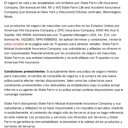
El seguro de vida y las anualidades son emitidos por State Farm Life Insurance
Company. (Sin licencia en MA, NY y WI) State Farm Life and Accident Assurance
Company (con licencia en New York y Wisconsin) Oficinas centrales, Bloomington,
Illinois.
Los productos de seguro de mascotas son suscritos en los Estados Unidos por
American Pet Insurance Company y ZPIC Insurance Company, 6100-4th Ave S,
Seattle, WA 98108. Administrado por Trupanion Managers USA, Inc. (CA: con
licencia No. 0G22803, NPN 9588590). Se aplican términos y condiciones, revise la
póliza completa
en la página web de Trupanion para obtener detalles. State Farm
Mutual Automobile Insurance Company, sus subsidiarias y afiliadas no ofrecen ni
son responsables financieramente por los productos de seguro de mascotas.
State Farm es una entidad independiente y no está afiliada con Trupanion ni con
American Pet Insurance.
Condiciones preexistentes:
Si actualmente tiene una póliza de seguro médico
para mascotas, el cambio de compañía de seguros o la compra de una nueva
póliza podría afectar ciertas disposiciones, tales como las coberturas para
condiciones preexistentes o los deducibles ya establecidos bajo su póliza actual.
Informe a su agente de State Farm si su póliza actual contiene disposiciones que le
convenga mantener.
State Farm (incluyendo State Farm Mutual Automobile Insurance Company y sus
subsidiarias y afiliadas) no se hace responsable y no respalda ni aprueba, implícita
ni explícitamente, el contenido de ningún sitio de terceros al que se haga referencia
en este material. Los productos y servicios son ofrecidos por terceros y State
Farm no garantiza la mercantabilidad, la idoneidad ni la calidad de los productos y
servicios de terceros.