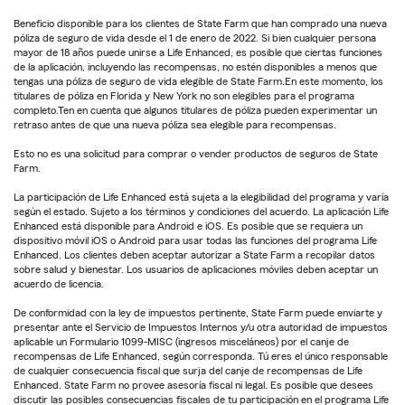
Beneficio disponible para los clientes de State Farm que han comprado una nueva
póliza de seguro de vida desde el 1 de enero de 2022. Si bien cualquier persona
mayor de 18 años puede unirse a Life Enhanced, es posible que ciertas funciones
de la aplicación, incluyendo las recompensas, no estén disponibles a menos que
tengas una póliza de seguro de vida elegible de State Farm.En este momento, los
titulares de póliza en Florida y New York no son elegibles para el programa
completo.Ten en cuenta que algunos titulares de póliza pueden experimentar un
retraso antes de que una nueva póliza sea elegible para recompensas.
Esto no es una solicitud para comprar o vender productos de seguros de State
Farm.
La participación de Life Enhanced está sujeta a la elegibilidad del programa y varía
según el estado. Sujeto a los términos y condiciones del acuerdo. La aplicación Life
Enhanced está disponible para Android e iOS. Es posible que se requiera un
dispositivo móvil iOS o Android para usar todas las funciones del programa Life
Enhanced. Los clientes deben aceptar autorizar a State Farm a recopilar datos
sobre salud y bienestar. Los usuarios de aplicaciones móviles deben aceptar un
acuerdo de licencia.
De conformidad con la ley de impuestos pertinente, State Farm puede enviarte y
presentar ante el Servicio de Impuestos Internos y/u otra autoridad de impuestos
aplicable un Formulario 1099-MISC (ingresos misceláneos) por el canje de
recompensas de Life Enhanced, según corresponda. Tú eres el único responsable
de cualquier consecuencia fiscal que surja del canje de recompensas de Life
Enhanced. State Farm no provee asesoría fiscal ni legal. Es posible que desees
discutir las posibles consecuencias fiscales de tu participación en el programa Life