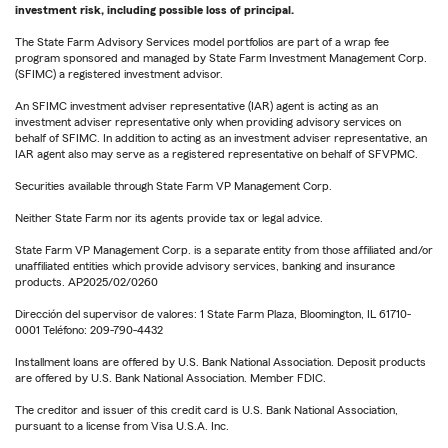
investment risk, including possible loss of principal.
The State Farm Advisory Services model portfolios are part of a wrap fee
program sponsored and managed by State Farm Investment Management Corp.
(SFIMC) a registered investment advisor.
An SFIMC investment adviser representative (IAR) agent is acting as an
investment adviser representative only when providing advisory services on
behalf of SFIMC. In addition to acting as an investment adviser representative, an
IAR agent also may serve as a registered representative on behalf of SFVPMC.
Securities available through State Farm VP Management Corp.
Neither State Farm nor its agents provide tax or legal advice.
State Farm VP Management Corp. is a separate entity from those affiliated and/or
unaffiliated entities which provide advisory services, banking and insurance
products. AP2025/02/0260
Dirección del supervisor de valores: 1 State Farm Plaza, Bloomington, IL 61710-
0001 Teléfono: 209-790-4432
Installment loans are offered by U.S. Bank National Association. Deposit products
are offered by U.S. Bank National Association. Member FDIC.
The creditor and issuer of this credit card is U.S. Bank National Association,
pursuant to a license from Visa U.S.A. Inc.