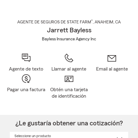
®
AGENTE DE SEGUROS DE STATE FARM
,
ANAHEIM
, CA
Jarrett Bayless
Bayless Insurance Agency Inc
Agente de texto
Llamar al agente
Email al agente
Pagar una factura
Obtén una tarjeta
de identificación
¿Le gustaría obtener una cotización?
Seleccione un producto
Seleccione