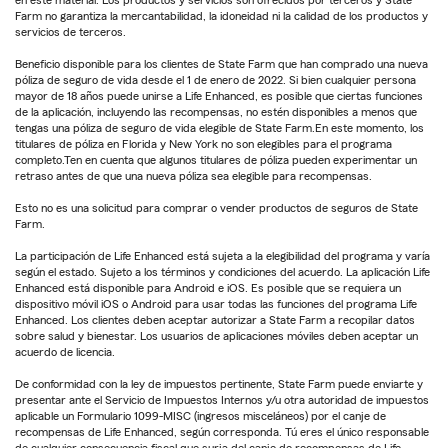
Farm no garantiza la mercantabilidad, la idoneidad ni la calidad de los productos y
servicios de terceros.
Beneficio disponible para los clientes de State Farm que han comprado una nueva
póliza de seguro de vida desde el 1 de enero de 2022. Si bien cualquier persona
mayor de 18 años puede unirse a Life Enhanced, es posible que ciertas funciones
de la aplicación, incluyendo las recompensas, no estén disponibles a menos que
tengas una póliza de seguro de vida elegible de State Farm.En este momento, los
titulares de póliza en Florida y New York no son elegibles para el programa
completo.Ten en cuenta que algunos titulares de póliza pueden experimentar un
retraso antes de que una nueva póliza sea elegible para recompensas.
Esto no es una solicitud para comprar o vender productos de seguros de State
Farm.
La participación de Life Enhanced está sujeta a la elegibilidad del programa y varía
según el estado. Sujeto a los términos y condiciones del acuerdo. La aplicación Life
Enhanced está disponible para Android e iOS. Es posible que se requiera un
dispositivo móvil iOS o Android para usar todas las funciones del programa Life
Enhanced. Los clientes deben aceptar autorizar a State Farm a recopilar datos
sobre salud y bienestar. Los usuarios de aplicaciones móviles deben aceptar un
acuerdo de licencia.
De conformidad con la ley de impuestos pertinente, State Farm puede enviarte y
presentar ante el Servicio de Impuestos Internos y/u otra autoridad de impuestos
aplicable un Formulario 1099-MISC (ingresos misceláneos) por el canje de
recompensas de Life Enhanced, según corresponda. Tú eres el único responsable
de cualquier consecuencia fiscal que surja del canje de recompensas de Life