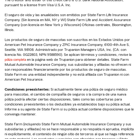
pursuant to a license from Visa U.S.A. Inc.
El seguro de vida y las anualidades son emitidos por State Farm Life Insurance
Company. (Sin licencia en MA, NY y WI) State Farm Life and Accident Assurance
Company (con licencia en New York y Wisconsin) Oficinas centrales, Bloomington,
Illinois.
Los productos de seguro de mascotas son suscritos en los Estados Unidos por
American Pet Insurance Company y ZPIC Insurance Company, 6100-4th Ave S,
Seattle, WA 98108. Administrado por Trupanion Managers USA, Inc. (CA: con
licencia No. 0G22803, NPN 9588590). Se aplican términos y condiciones, revise la
póliza completa
en la página web de Trupanion para obtener detalles. State Farm
Mutual Automobile Insurance Company, sus subsidiarias y afiliadas no ofrecen ni
son responsables financieramente por los productos de seguro de mascotas.
State Farm es una entidad independiente y no está afiliada con Trupanion ni con
American Pet Insurance.
Condiciones preexistentes:
Si actualmente tiene una póliza de seguro médico
para mascotas, el cambio de compañía de seguros o la compra de una nueva
póliza podría afectar ciertas disposiciones, tales como las coberturas para
condiciones preexistentes o los deducibles ya establecidos bajo su póliza actual.
Informe a su agente de State Farm si su póliza actual contiene disposiciones que le
convenga mantener.
State Farm (incluyendo State Farm Mutual Automobile Insurance Company y sus
subsidiarias y afiliadas) no se hace responsable y no respalda ni aprueba, implícita
ni explícitamente, el contenido de ningún sitio de terceros al que se haga referencia
en este material. Los productos y servicios son ofrecidos por terceros y State