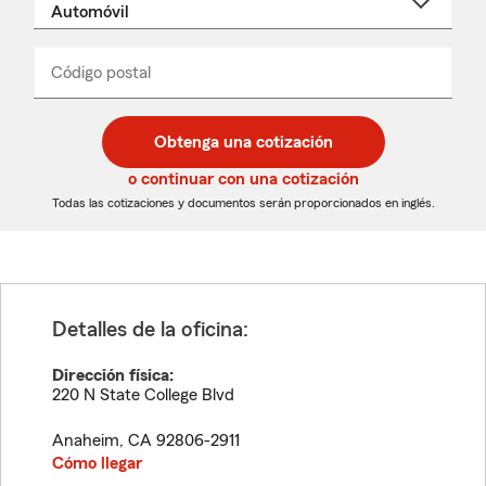
un
nombre
de
producto
del
Código postal
Ingresa
Ingresa
_____
menú
un
un
desplegable
código
código
postal
postal
Obtenga una cotización
de
de
5
5
o continuar con una cotización
dígitos
dígitos
Todas las cotizaciones y documentos serán proporcionados en inglés.
Detalles de la oficina:
Dirección física:
220 N State College Blvd
Anaheim
,
CA
92806-2911
Cómo llegar