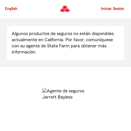
Pasar
al
English
Iniciar Sesión
contenido
principal
Comienzo
del
Algunos productos de seguros no están disponibles
contenido
actualmente en California. Por favor, comuníquese
principal
con su agente de State Farm para obtener más
información.