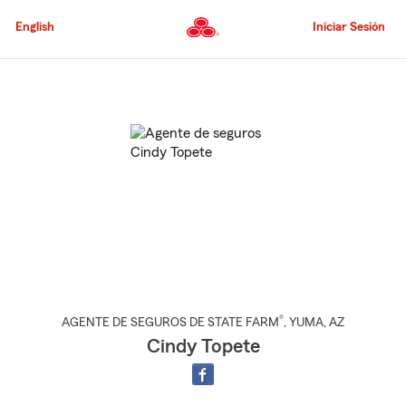
Pasar
al
English
Iniciar Sesión
contenido
principal
Comienzo
del
contenido
principal
®
AGENTE DE SEGUROS DE STATE FARM
,
YUMA
, AZ
Cindy Topete