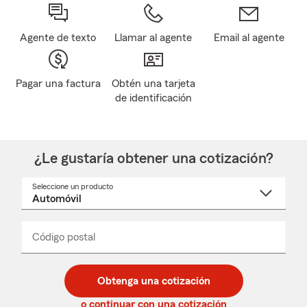
Agente de texto
Llamar al agente
Email al agente
Pagar una factura
Obtén una tarjeta
de identificación
¿Le gustaría obtener una cotización?
Seleccione un producto
Seleccione
un
nombre
de
producto
del
Código postal
Ingresa
Ingresa
_____
menú
un
un
desplegable
código
código
postal
postal
Obtenga una cotización
de
de
5
5
o continuar con una cotización