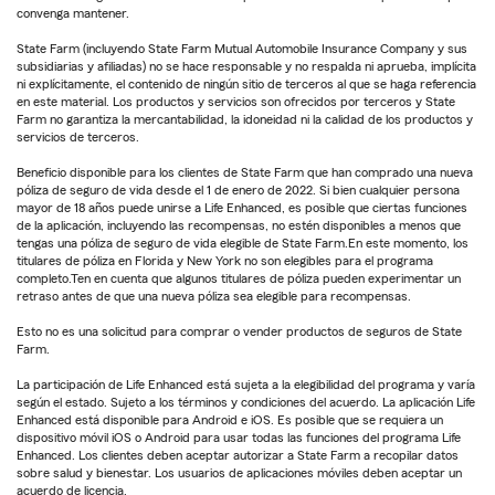
convenga mantener.
State Farm (incluyendo State Farm Mutual Automobile Insurance Company y sus
subsidiarias y afiliadas) no se hace responsable y no respalda ni aprueba, implícita
ni explícitamente, el contenido de ningún sitio de terceros al que se haga referencia
en este material. Los productos y servicios son ofrecidos por terceros y State
Farm no garantiza la mercantabilidad, la idoneidad ni la calidad de los productos y
servicios de terceros.
Beneficio disponible para los clientes de State Farm que han comprado una nueva
póliza de seguro de vida desde el 1 de enero de 2022. Si bien cualquier persona
mayor de 18 años puede unirse a Life Enhanced, es posible que ciertas funciones
de la aplicación, incluyendo las recompensas, no estén disponibles a menos que
tengas una póliza de seguro de vida elegible de State Farm.En este momento, los
titulares de póliza en Florida y New York no son elegibles para el programa
completo.Ten en cuenta que algunos titulares de póliza pueden experimentar un
retraso antes de que una nueva póliza sea elegible para recompensas.
Esto no es una solicitud para comprar o vender productos de seguros de State
Farm.
La participación de Life Enhanced está sujeta a la elegibilidad del programa y varía
según el estado. Sujeto a los términos y condiciones del acuerdo. La aplicación Life
Enhanced está disponible para Android e iOS. Es posible que se requiera un
dispositivo móvil iOS o Android para usar todas las funciones del programa Life
Enhanced. Los clientes deben aceptar autorizar a State Farm a recopilar datos
sobre salud y bienestar. Los usuarios de aplicaciones móviles deben aceptar un
acuerdo de licencia.