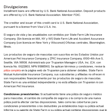
Divulgaciones
Installment loans are offered by U.S. Bank National Association. Deposit products
are offered by U.S. Bank National Association. Member FDIC.
The creditor and issuer of this credit card is U.S. Bank National Association,
pursuant to a license from Visa U.S.A. Inc.
El seguro de vida y las anualidades son emitidos por State Farm Life Insurance
Company. (Sin licencia en MA, NY y WI) State Farm Life and Accident Assurance
Company (con licencia en New York y Wisconsin) Oficinas centrales, Bloomington,
Illinois.
Los productos de seguro de mascotas son suscritos en los Estados Unidos por
American Pet Insurance Company y ZPIC Insurance Company, 6100-4th Ave S,
Seattle, WA 98108. Administrado por Trupanion Managers USA, Inc. (CA: con
licencia No. 0G22803, NPN 9588590). Se aplican términos y condiciones, revise la
póliza completa
en la página web de Trupanion para obtener detalles. State Farm
Mutual Automobile Insurance Company, sus subsidiarias y afiliadas no ofrecen ni
son responsables financieramente por los productos de seguro de mascotas.
State Farm es una entidad independiente y no está afiliada con Trupanion ni con
American Pet Insurance.
Condiciones preexistentes:
Si actualmente tiene una póliza de seguro médico
para mascotas, el cambio de compañía de seguros o la compra de una nueva
póliza podría afectar ciertas disposiciones, tales como las coberturas para
condiciones preexistentes o los deducibles ya establecidos bajo su póliza actual.
Informe a su agente de State Farm si su póliza actual contiene disposiciones que le