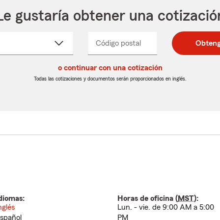
Le gustaría obtener una cotizació
cione
Código postal
Ingresa
Ingresa
Obteng
_____
un
un
re
código
código
cto
o continuar con una cotización
postal
postal
de
de
Todas las cotizaciones y documentos serán proporcionados en inglés.
egable
5
5
dígitos
dígitos
diomas:
Horas de oficina (
MST
):
nglés
Lun. - vie. de 9:00 AM a 5:00
spañol
PM