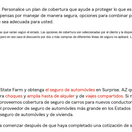
. Personalice un plan de cobertura que ayude a proteger lo que es 
pensas por manejar de manera segura, opciones para combinar pó
e sea adecuada para usted.
 que varían según el estado. Las opciones de cobertura son seleccionadas por el cliente y la disponib
, pero en ese caso el descuento por dos o más compras de diferentes líneas de seguro no aplicará. 
n State Farm y obtenga
el seguro de automóviles
en Surprise, AZ q
tra
choques
y
amplia hasta de alquiler
y de
viajes compartidos
. Si
s proveemos cobertura de seguro de carros para nuevos conductores
l proveedor de seguro de automóviles más grande en los Estados
seguro de automóviles y de vivienda.
 a comenzar después de que haya completado una cotización de seg