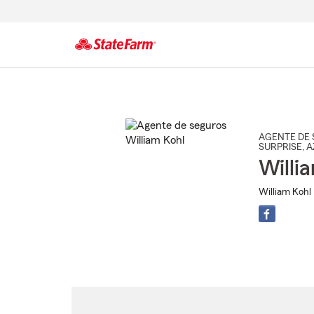
Comienzo
del
contenido
principal
AGENTE DE 
SURPRISE
, A
Willi
William Kohl 