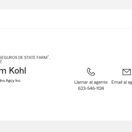
Pasar
al
contenido
principal
®
SEGUROS DE STATE FARM
,
Z
am Kohl
Ins Agcy Inc
Llamar al agente
Email al a
623-546-1124