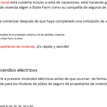
rsonal
está cubierta incluso si está de vacaciones, está haciendo g
de vivienda eligen a State Farm como su compañía de seguros de 
á a comenzar después de que haya completado una cotización de se
completa de la propiedad cubierta y de las pérdidas cubiertas.
y State Farm Archive.
opietarios de vivienda
. ¡Es rápido y sencillo!
ncendios eléctricos
e a prevenir incendios eléctricos antes de que ocurran, de forma 
le para los titulares de póliza de seguro de propietarios de vivie
lmente en AK, DE, NC, SD ni WY