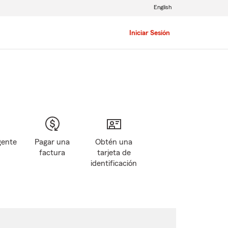
English
Iniciar Sesión
gente
Pagar una
Obtén una
factura
tarjeta de
identificación