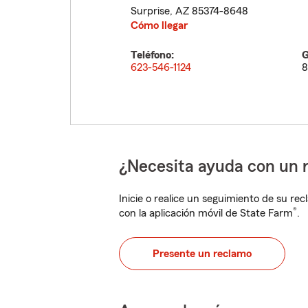
Surprise
,
AZ
85374-8648
Cómo llegar
Teléfono:
G
623-546-1124
8
¿Necesita ayuda con un 
Inicie o realice un seguimiento de su rec
®
con la aplicación móvil de State Farm
.
Presente un reclamo