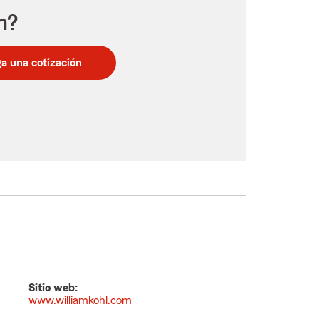
n?
a una cotización
Sitio web:
www.williamkohl.com