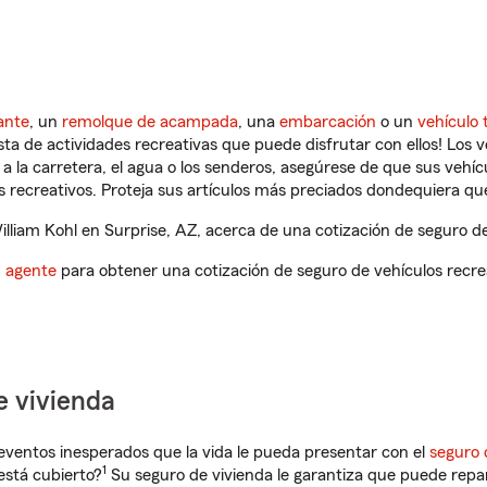
ante
, un
remolque de acampada
, una
embarcación
o un
vehículo 
ista de actividades recreativas que puede disfrutar con ellos! Los 
a la carretera, el agua o los senderos, asegúrese de que sus vehí
 recreativos. Proteja sus artículos más preciados dondequiera qu
liam Kohl en Surprise, AZ, acerca de una cotización de seguro de
n agente
para obtener una cotización de seguro de vehículos recre
e vivienda
eventos inesperados que la vida le pueda presentar con el
seguro 
1
está cubierto?
Su seguro de vivienda le garantiza que puede repa