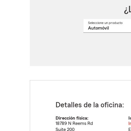
¿
Seleccione un producto
Selec
un
nomb
de
produ
del
menú
despl
Detalles de la oficina:
Dirección física:
I
18789 N Reems Rd
I
Suite 200
E