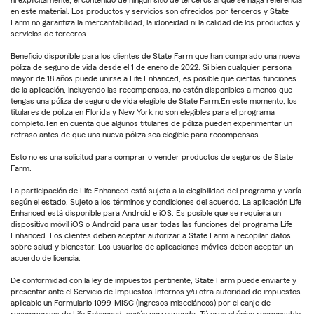
ni explícitamente, el contenido de ningún sitio de terceros al que se haga referencia
en este material. Los productos y servicios son ofrecidos por terceros y State
Farm no garantiza la mercantabilidad, la idoneidad ni la calidad de los productos y
servicios de terceros.
Beneficio disponible para los clientes de State Farm que han comprado una nueva
póliza de seguro de vida desde el 1 de enero de 2022. Si bien cualquier persona
mayor de 18 años puede unirse a Life Enhanced, es posible que ciertas funciones
de la aplicación, incluyendo las recompensas, no estén disponibles a menos que
tengas una póliza de seguro de vida elegible de State Farm.En este momento, los
titulares de póliza en Florida y New York no son elegibles para el programa
completo.Ten en cuenta que algunos titulares de póliza pueden experimentar un
retraso antes de que una nueva póliza sea elegible para recompensas.
Esto no es una solicitud para comprar o vender productos de seguros de State
Farm.
La participación de Life Enhanced está sujeta a la elegibilidad del programa y varía
según el estado. Sujeto a los términos y condiciones del acuerdo. La aplicación Life
Enhanced está disponible para Android e iOS. Es posible que se requiera un
dispositivo móvil iOS o Android para usar todas las funciones del programa Life
Enhanced. Los clientes deben aceptar autorizar a State Farm a recopilar datos
sobre salud y bienestar. Los usuarios de aplicaciones móviles deben aceptar un
acuerdo de licencia.
De conformidad con la ley de impuestos pertinente, State Farm puede enviarte y
presentar ante el Servicio de Impuestos Internos y/u otra autoridad de impuestos
aplicable un Formulario 1099-MISC (ingresos misceláneos) por el canje de