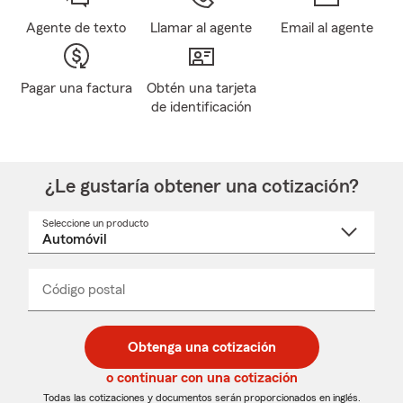
Agente de texto
Llamar al agente
Email al agente
Pagar una factura
Obtén una tarjeta
de identificación
¿Le gustaría obtener una cotización?
Seleccione un producto
Seleccione
un
nombre
de
producto
del
Código postal
Ingresa
Ingresa
_____
menú
un
un
desplegable
código
código
postal
postal
Obtenga una cotización
de
de
5
5
o continuar con una cotización
dígitos
dígitos
Todas las cotizaciones y documentos serán proporcionados en inglés.