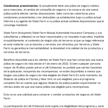
Condiciones preexistentes:
Si actualmente tiene una póliza de seguro médico
para mascotas, el cambio de compañía de seguros o la compra de una nueva
póliza podría afectar ciertas disposiciones, tales como las coberturas para
condiciones preexistentes o los deducibles ya establecidos bajo su póliza actual.
Informe a su agente de State Farm si su póliza actual contiene disposiciones que le
convenga mantener.
State Farm (incluyendo State Farm Mutual Automobile Insurance Company y sus
subsidiarias y afiliadas) no se hace responsable y no respalda ni aprueba, implícita
ni explícitamente, el contenido de ningún sitio de terceros al que se haga referencia
en este material. Los productos y servicios son ofrecidos por terceros y State
Farm no garantiza la mercantabilidad, la idoneidad ni la calidad de los productos y
servicios de terceros.
Beneficio disponible para los clientes de State Farm que han comprado una nueva
póliza de seguro de vida desde el 1 de enero de 2022. Si bien cualquier persona
mayor de 18 años puede unirse a Life Enhanced, es posible que ciertas funciones
de la aplicación, incluyendo las recompensas, no estén disponibles a menos que
tengas una póliza de seguro de vida elegible de State Farm.En este momento, los
titulares de póliza en Florida y New York no son elegibles para el programa
completo.Ten en cuenta que algunos titulares de póliza pueden experimentar un
retraso antes de que una nueva póliza sea elegible para recompensas.
Esto no es una solicitud para comprar o vender productos de seguros de State
Farm.
La participación de Life Enhanced está sujeta a la elegibilidad del programa y varía