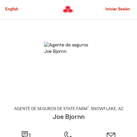
Pasar
al
English
Iniciar Sesión
contenido
principal
Comienzo
del
contenido
principal
®
AGENTE DE SEGUROS DE STATE FARM
,
SNOWFLAKE
, AZ
Joe Bjornn