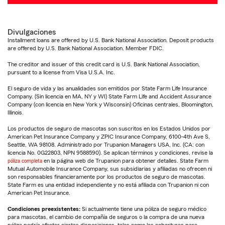
Divulgaciones
Installment loans are offered by U.S. Bank National Association. Deposit products
are offered by U.S. Bank National Association. Member FDIC.
The creditor and issuer of this credit card is U.S. Bank National Association,
pursuant to a license from Visa U.S.A. Inc.
El seguro de vida y las anualidades son emitidos por State Farm Life Insurance
Company. (Sin licencia en MA, NY y WI) State Farm Life and Accident Assurance
Company (con licencia en New York y Wisconsin) Oficinas centrales, Bloomington,
Illinois.
Los productos de seguro de mascotas son suscritos en los Estados Unidos por
American Pet Insurance Company y ZPIC Insurance Company, 6100-4th Ave S,
Seattle, WA 98108. Administrado por Trupanion Managers USA, Inc. (CA: con
licencia No. 0G22803, NPN 9588590). Se aplican términos y condiciones, revise la
póliza completa
en la página web de Trupanion para obtener detalles. State Farm
Mutual Automobile Insurance Company, sus subsidiarias y afiliadas no ofrecen ni
son responsables financieramente por los productos de seguro de mascotas.
State Farm es una entidad independiente y no está afiliada con Trupanion ni con
American Pet Insurance.
Condiciones preexistentes:
Si actualmente tiene una póliza de seguro médico
para mascotas, el cambio de compañía de seguros o la compra de una nueva
póliza podría afectar ciertas disposiciones, tales como las coberturas para