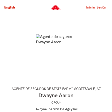
Pasar
al
English
Iniciar Sesión
contenido
principal
Comienzo
del
contenido
principal
®
AGENTE DE SEGUROS DE STATE FARM
,
SCOTTSDALE
, AZ
Dwayne Aaron
CPCU®
Dwayne P Aaron Ins Agcy Inc