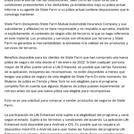
condiciones preexistentes o los deducibles ya establecidos bajo su póliza actual.
Informe a su agente de State Farm si su póliza actual contiene disposiciones que le
convenga mantener.
State Farm (incluyendo State Farm Mutual Automobile Insurance Company y sus
subsidiarias y afiliadas) no se hace responsable y no respalda ni aprueba, implícita
ni explícitamente, el contenido de ningún sitio de terceros al que se haga referencia
en este material. Los productos y servicios son ofrecidos por terceros y State
Farm no garantiza la mercantabilidad, la idoneidad ni la calidad de los productos y
servicios de terceros.
Beneficio disponible para los clientes de State Farm que han comprado una nueva
póliza de seguro de vida desde el 1 de enero de 2022. Si bien cualquier persona
mayor de 18 años puede unirse a Life Enhanced, es posible que ciertas funciones
de la aplicación, incluyendo las recompensas, no estén disponibles a menos que
tengas una póliza de seguro de vida elegible de State Farm.En este momento, los
titulares de póliza en Florida y New York no son elegibles para el programa
completo.Ten en cuenta que algunos titulares de póliza pueden experimentar un
retraso antes de que una nueva póliza sea elegible para recompensas.
Esto no es una solicitud para comprar o vender productos de seguros de State
Farm.
La participación de Life Enhanced está sujeta a la elegibilidad del programa y varía
según el estado. Sujeto a los términos y condiciones del acuerdo. La aplicación Life
Enhanced está disponible para Android e iOS. Es posible que se requiera un
dispositivo móvil iOS o Android para usar todas las funciones del programa Life
Enhanced. Los clientes deben aceptar autorizar a State Farm a recopilar datos