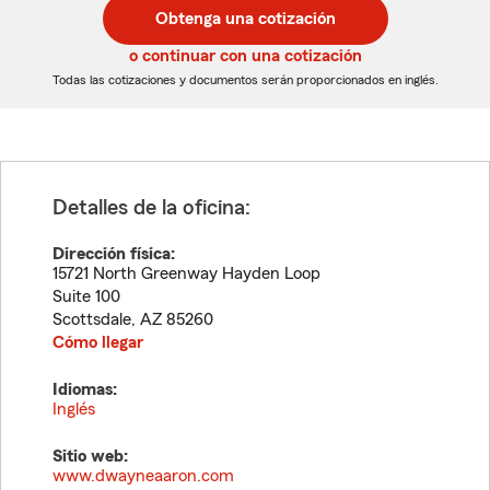
postal
postal
Obtenga una cotización
de
de
5
5
o continuar con una cotización
dígitos
dígitos
Todas las cotizaciones y documentos serán proporcionados en inglés.
Detalles de la oficina:
Dirección física:
15721 North Greenway Hayden Loop
Suite 100
Scottsdale
,
AZ
85260
Cómo llegar
Idiomas:
Inglés
Sitio web:
www.dwayneaaron.com