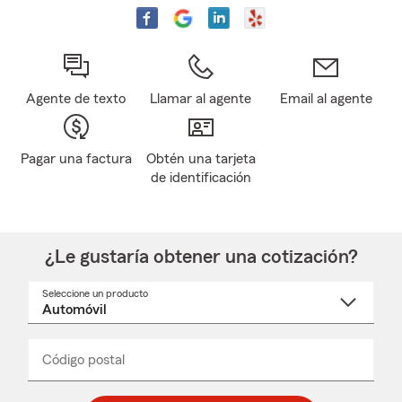
Agente de texto
Llamar al agente
Email al agente
Pagar una factura
Obtén una tarjeta
de identificación
¿Le gustaría obtener una cotización?
Seleccione un producto
Seleccione
un
nombre
de
producto
del
Código postal
Ingresa
Ingresa
_____
menú
un
un
desplegable
código
código