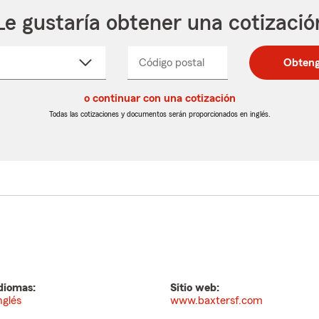
Le gustaría obtener una cotizació
cione
Código postal
Ingresa
Ingresa
Obteng
_____
un
un
re
código
código
cto
o continuar con una cotización
postal
postal
de
de
Todas las cotizaciones y documentos serán proporcionados en inglés.
egable
5
5
dígitos
dígitos
diomas:
Sitio web:
nglés
www.baxtersf.com