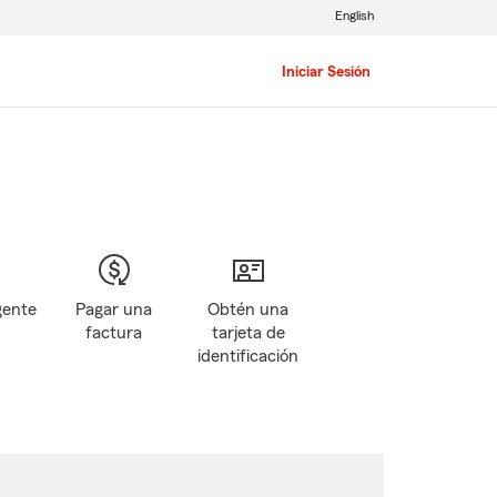
English
Iniciar Sesión
gente
Pagar una
Obtén una
factura
tarjeta de
identificación