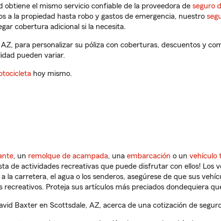
 obtiene el mismo servicio confiable de la proveedora de
seguro 
os a la propiedad hasta robo y gastos de emergencia, nuestro
segu
gar cobertura adicional si la necesita.
 AZ, para personalizar su póliza con coberturas, descuentos y c
ilidad pueden variar.
tocicleta
hoy mismo.
ante
, un
remolque de acampada
, una
embarcación
o un
vehículo 
ista de actividades recreativas que puede disfrutar con ellos! Los 
a la carretera, el agua o los senderos, asegúrese de que sus vehí
 recreativos. Proteja sus artículos más preciados dondequiera qu
id Baxter en Scottsdale, AZ, acerca de una cotización de seguro 