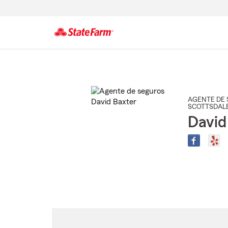
Comienzo
del
contenido
principal
AGENTE DE 
SCOTTSDAL
David