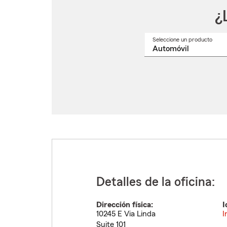
¿
Seleccione un producto
Selec
un
nomb
de
produ
del
menú
despl
Detalles de la oficina:
Dirección física:
I
10245 E Via Linda
I
Suite 101