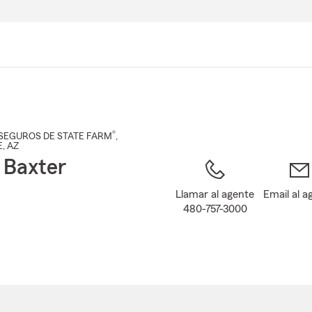
Pasar
al
contenido
principal
®
SEGUROS DE STATE FARM
,
E
, AZ
 Baxter
Llamar al agente
Email al a
480-757-3000