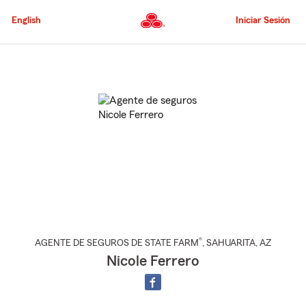
Pasar
al
English
Iniciar Sesión
contenido
principal
Comienzo
del
contenido
principal
®
AGENTE DE SEGUROS DE STATE FARM
,
SAHUARITA
, AZ
Nicole Ferrero