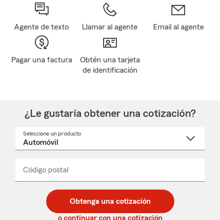
Agente de texto
Llamar al agente
Email al agente
Pagar una factura
Obtén una tarjeta
de identificación
¿Le gustaría obtener una cotización?
Seleccione un producto
Seleccione
un
nombre
de
producto
del
Código postal
Ingresa
Ingresa
_____
menú
un
un
desplegable
código
código
postal
postal
Obtenga una cotización
de
de
5
5
o continuar con una cotización