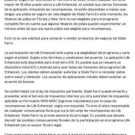
mayor de 18 años puede unirse a Life Enhanced, es posible que ciertas funciones
de la aplicación, incluyendo las recompensas, no estén disponibles a menos que
tengas una póliza de seguro de vida elegible de State Farm.En este momento, los
titulares de póliza en Florida y New York no son elegibles para el programa
completo.Ten en cuenta que algunos titulares de póliza pueden experimentar un
retraso antes de que una nueva póliza sea elegible para recompensas.
Esto no es una solicitud para comprar o vender productos de seguros de State
Farm.
La participación de Life Enhanced está sujeta a la elegibilidad del programa y varía
según el estado. Sujeto a los términos y condiciones del acuerdo. La aplicación Life
Enhanced está disponible para Android e iOS. Es posible que se requiera un
dispositivo móvil iOS o Android para usar todas las funciones del programa Life
Enhanced. Los clientes deben aceptar autorizar a State Farm a recopilar datos
sobre salud y bienestar. Los usuarios de aplicaciones móviles deben aceptar un
acuerdo de licencia.
De conformidad con la ley de impuestos pertinente, State Farm puede enviarte y
presentar ante el Servicio de Impuestos Internos y/u otra autoridad de impuestos
aplicable un Formulario 1099-MISC (ingresos misceláneos) por el canje de
recompensas de Life Enhanced, según corresponda. Tú eres el único responsable
de cualquier consecuencia fiscal que surja del canje de recompensas de Life
Enhanced. State Farm no provee asesoría fiscal ni legal. Es posible que desees
discutir las posibles consecuencias fiscales de tu participación en el programa Life
Enhanced con un asesor fiscal o legal.
Cada aseguradora de State Farm asume la exclusiva responsabilidad financiera