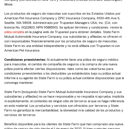
Illinois.
Los productos de seguro de mascotas son suscritos en los Estados Unidos por
American Pet Insurance Company y ZPIC Insurance Company, 6100-4th Ave S,
Seattle, WA 98108. Administrado por Trupanion Managers USA, Inc. (CA: con
licencia No. 0G22803, NPN 9588590). Se aplican términos y condiciones, revise la
póliza completa
en la página web de Trupanion para obtener detalles. State Farm
Mutual Automobile Insurance Company, sus subsidiarias y afiliadas no ofrecen ni
son responsables financieramente por los productos de seguro de mascotas.
State Farm es una entidad independiente y no está afiliada con Trupanion ni con
American Pet Insurance.
Condiciones preexistentes:
Si actualmente tiene una póliza de seguro médico
para mascotas, el cambio de compañía de seguros o la compra de una nueva
póliza podría afectar ciertas disposiciones, tales como las coberturas para
condiciones preexistentes o los deducibles ya establecidos bajo su póliza actual.
Informe a su agente de State Farm si su póliza actual contiene disposiciones que le
convenga mantener.
State Farm (incluyendo State Farm Mutual Automobile Insurance Company y sus
subsidiarias y afiliadas) no se hace responsable y no respalda ni aprueba, implícita
ni explícitamente, el contenido de ningún sitio de terceros al que se haga referencia
en este material. Los productos y servicios son ofrecidos por terceros y State
Farm no garantiza la mercantabilidad, la idoneidad ni la calidad de los productos y
servicios de terceros.
Beneficio disponible para los clientes de State Farm que han comprado una nueva
póliza de seguro de vida desde el 1 de enero de 2022. Si bien cualquier persona