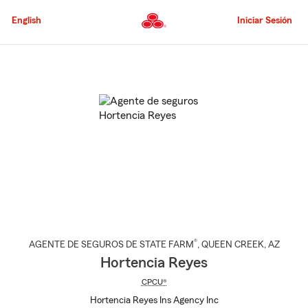
Pasar
al
English
Iniciar Sesión
contenido
principal
Comienzo
del
contenido
principal
®
AGENTE DE SEGUROS DE STATE FARM
,
QUEEN CREEK
, AZ
Hortencia Reyes
CPCU®
Hortencia Reyes Ins Agency Inc