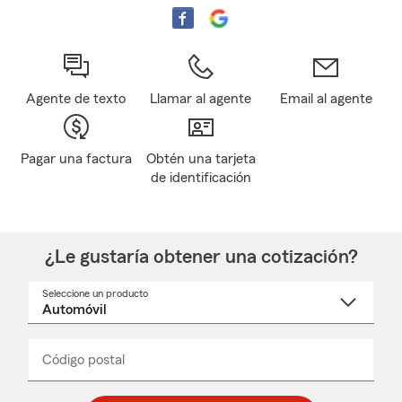
Agente de texto
Llamar al agente
Email al agente
Pagar una factura
Obtén una tarjeta
de identificación
¿Le gustaría obtener una cotización?
Seleccione un producto
Seleccione
un
nombre
de
producto
del
Código postal
Ingresa
Ingresa
_____
menú
un
un
desplegable
código
código