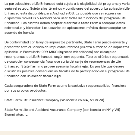
La participación de Life Enhanced está sujeta a la elegibilidad del programa y varía
según el estado. Sujeto a los términos y condiciones del acuerdo. La aplicación Life
Enhanced está disponible para Android e iOS. Es posible que se requiera un
dispositivo móvil iOS o Android para usar todas las funciones del programa Life
Enhanced. Los clientes deben aceptar autorizar a State Farm a recopilar datos
sobre salud y bienestar. Los usuarios de aplicaciones móviles deben aceptar un
acuerdo de licencia.
De conformidad con la ley de impuestos pertinente, State Farm puede enviarte y
presentar ante el Servicio de Impuestos Internos y/u otra autoridad de impuestos
aplicable un Formulario 1099-MISC (ingresos misceláneos) por el canje de
recompensas de Life Enhanced, según corresponda. Tú eres el único responsable
de cualquier consecuencia fiscal que surja del canje de recompensas de Life
Enhanced. State Farm no provee asesoría fiscal ni legal. Es posible que desees
discutir las posibles consecuencias fiscales de tu participación en el programa Life
Enhanced con un asesor fiscal o legal.
Cada aseguradora de State Farm asume la exclusiva responsabilidad financiera
por sus propios productos.
State Farm Life Insurance Company (sin licencia en MA, NY ni WI)
State Farm Life and Accident Assurance Company (con licencia en NY y WI)
Bloomington, IL