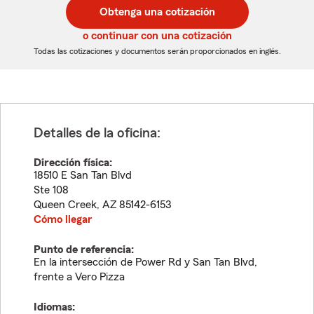
postal
postal
Obtenga una cotización
de
de
5
5
o continuar con una cotización
dígitos
dígitos
Todas las cotizaciones y documentos serán proporcionados en inglés.
Detalles de la oficina:
Dirección física:
18510 E San Tan Blvd
Ste 108
Queen Creek
,
AZ
85142-6153
Cómo llegar
Punto de referencia:
En la intersección de Power Rd y San Tan Blvd,
frente a Vero Pizza
Idiomas: