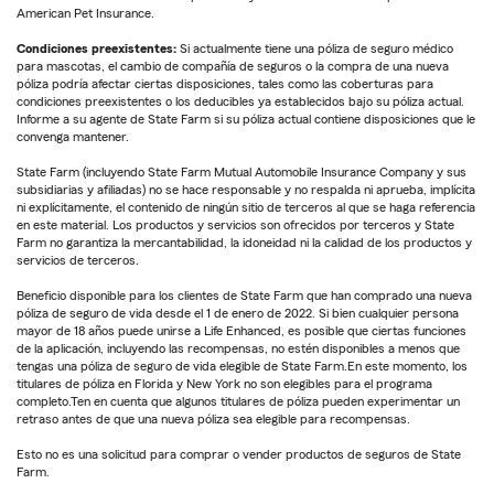
American Pet Insurance.
Condiciones preexistentes:
Si actualmente tiene una póliza de seguro médico
para mascotas, el cambio de compañía de seguros o la compra de una nueva
póliza podría afectar ciertas disposiciones, tales como las coberturas para
condiciones preexistentes o los deducibles ya establecidos bajo su póliza actual.
Informe a su agente de State Farm si su póliza actual contiene disposiciones que le
convenga mantener.
State Farm (incluyendo State Farm Mutual Automobile Insurance Company y sus
subsidiarias y afiliadas) no se hace responsable y no respalda ni aprueba, implícita
ni explícitamente, el contenido de ningún sitio de terceros al que se haga referencia
en este material. Los productos y servicios son ofrecidos por terceros y State
Farm no garantiza la mercantabilidad, la idoneidad ni la calidad de los productos y
servicios de terceros.
Beneficio disponible para los clientes de State Farm que han comprado una nueva
póliza de seguro de vida desde el 1 de enero de 2022. Si bien cualquier persona
mayor de 18 años puede unirse a Life Enhanced, es posible que ciertas funciones
de la aplicación, incluyendo las recompensas, no estén disponibles a menos que
tengas una póliza de seguro de vida elegible de State Farm.En este momento, los
titulares de póliza en Florida y New York no son elegibles para el programa
completo.Ten en cuenta que algunos titulares de póliza pueden experimentar un
retraso antes de que una nueva póliza sea elegible para recompensas.
Esto no es una solicitud para comprar o vender productos de seguros de State
Farm.