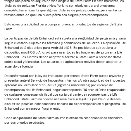
tengas una póliza de seguro de vida elegible de State Farm.En este momento, los
titulares de póliza en Florida y New York no son elegibles para el programa
completo.Ten en cuenta que algunos titulares de póliza pueden experimentar un
retraso antes de que una nueva póliza sea elegible para recompensas.
Esto no es una solicitud para comprar o vender productos de seguros de State
Farm.
La participación de Life Enhanced está sujeta a la elegibilidad del programa y varía
según el estado. Sujeto a los términos y condiciones del acuerdo. La aplicación Life
Enhanced está disponible para Android e iOS. Es posible que se requiera un
dispositivo móvil iOS o Android para usar todas las funciones del programa Life
Enhanced. Los clientes deben aceptar autorizar a State Farm a recopilar datos
sobre salud y bienestar. Los usuarios de aplicaciones móviles deben aceptar un
acuerdo de licencia.
De conformidad con la ley de impuestos pertinente, State Farm puede enviarte y
presentar ante el Servicio de Impuestos Internos y/u otra autoridad de impuestos
aplicable un Formulario 1099-MISC (ingresos misceláneos) por el canje de
recompensas de Life Enhanced, según corresponda. Tú eres el único responsable
de cualquier consecuencia fiscal que surja del canje de recompensas de Life
Enhanced. State Farm no provee asesoría fiscal ni legal. Es posible que desees
discutir las posibles consecuencias fiscales de tu participación en el programa Life
Enhanced con un asesor fiscal o legal.
Cada aseguradora de State Farm asume la exclusiva responsabilidad financiera
por sus propios productos.