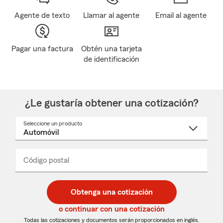
Agente de texto
Llamar al agente
Email al agente
Pagar una factura
Obtén una tarjeta
de identificación
¿Le gustaría obtener una cotización?
Seleccione un producto
Seleccione
un
nombre
de
producto
del
Código postal
Ingresa
Ingresa
_____
menú
un
un
desplegable
código
código
postal
postal
Obtenga una cotización
de
de
5
5
o continuar con una cotización
dígitos
dígitos
Todas las cotizaciones y documentos serán proporcionados en inglés.