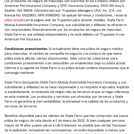
Los productos de seguro de mascotas son suscritos en los Estados Unidos por
American Pet Insurance Company y ZPIC Insurance Company, 6100-4th Ave S,
Seattle, WA 98108. Administrado por Trupanion Managers USA, Inc. (CA: con
licencia No. 0G22803, NPN 9588590). Se aplican términos y condiciones, revise la
póliza completa
en la página web de Trupanion para obtener detalles. State Farm
Mutual Automobile Insurance Company, sus subsidiarias y afiliadas no ofrecen ni
son responsables financieramente por los productos de seguro de mascotas.
State Farm es una entidad independiente y no está afiliada con Trupanion ni con
American Pet Insurance.
Condiciones preexistentes:
Si actualmente tiene una póliza de seguro médico
para mascotas, el cambio de compañía de seguros o la compra de una nueva
póliza podría afectar ciertas disposiciones, tales como las coberturas para
condiciones preexistentes o los deducibles ya establecidos bajo su póliza actual.
Informe a su agente de State Farm si su póliza actual contiene disposiciones que le
convenga mantener.
State Farm (incluyendo State Farm Mutual Automobile Insurance Company y sus
subsidiarias y afiliadas) no se hace responsable y no respalda ni aprueba, implícita
ni explícitamente, el contenido de ningún sitio de terceros al que se haga referencia
en este material. Los productos y servicios son ofrecidos por terceros y State
Farm no garantiza la mercantabilidad, la idoneidad ni la calidad de los productos y
servicios de terceros.
Beneficio disponible para los clientes de State Farm que han comprado una nueva
póliza de seguro de vida desde el 1 de enero de 2022. Si bien cualquier persona
mayor de 18 años puede unirse a Life Enhanced, es posible que ciertas funciones
de la aplicación, incluyendo las recompensas, no estén disponibles a menos que