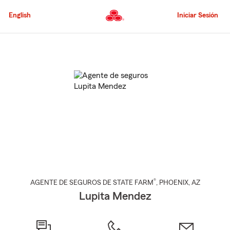
Pasar
al
English
Iniciar Sesión
contenido
principal
Comienzo
del
contenido
principal
®
AGENTE DE SEGUROS DE STATE FARM
,
PHOENIX
, AZ
Lupita Mendez