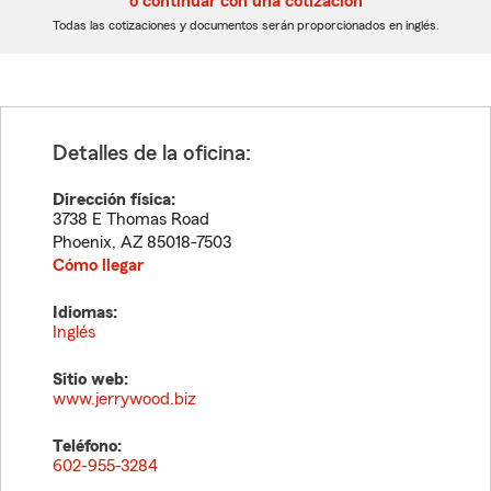
o continuar con una cotización
dígitos
dígitos
Todas las cotizaciones y documentos serán proporcionados en inglés.
Detalles de la oficina:
Dirección física:
3738 E Thomas Road
Phoenix
,
AZ
85018-7503
Cómo llegar
Idiomas:
Inglés
Sitio web:
www.jerrywood.biz
Teléfono:
602-955-3284