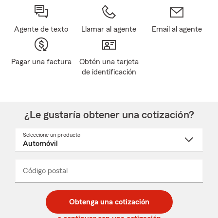
Agente de texto
Llamar al agente
Email al agente
Pagar una factura
Obtén una tarjeta
de identificación
¿Le gustaría obtener una cotización?
Seleccione un producto
Seleccione
un
nombre
de
producto
del
Código postal
Ingresa
Ingresa
_____
menú
un
un
desplegable
código
código
postal
postal
Obtenga una cotización
de
de
5
5