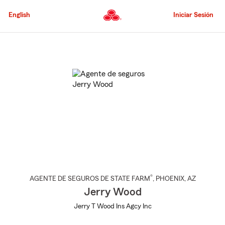
Pasar
al
English
Iniciar Sesión
contenido
principal
Comienzo
del
contenido
principal
®
AGENTE DE SEGUROS DE STATE FARM
,
PHOENIX
, AZ
Jerry Wood
Jerry T Wood Ins Agcy Inc