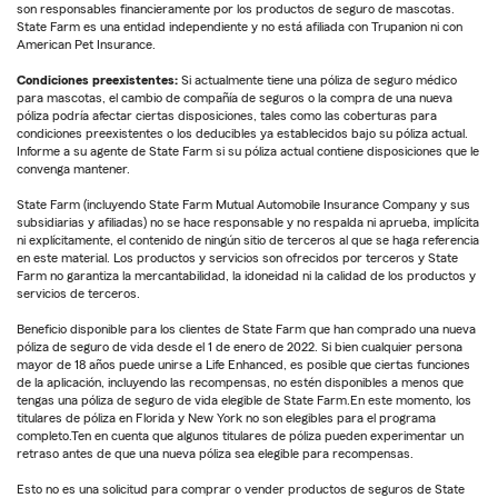
son responsables financieramente por los productos de seguro de mascotas.
State Farm es una entidad independiente y no está afiliada con Trupanion ni con
American Pet Insurance.
Condiciones preexistentes:
Si actualmente tiene una póliza de seguro médico
para mascotas, el cambio de compañía de seguros o la compra de una nueva
póliza podría afectar ciertas disposiciones, tales como las coberturas para
condiciones preexistentes o los deducibles ya establecidos bajo su póliza actual.
Informe a su agente de State Farm si su póliza actual contiene disposiciones que le
convenga mantener.
State Farm (incluyendo State Farm Mutual Automobile Insurance Company y sus
subsidiarias y afiliadas) no se hace responsable y no respalda ni aprueba, implícita
ni explícitamente, el contenido de ningún sitio de terceros al que se haga referencia
en este material. Los productos y servicios son ofrecidos por terceros y State
Farm no garantiza la mercantabilidad, la idoneidad ni la calidad de los productos y
servicios de terceros.
Beneficio disponible para los clientes de State Farm que han comprado una nueva
póliza de seguro de vida desde el 1 de enero de 2022. Si bien cualquier persona
mayor de 18 años puede unirse a Life Enhanced, es posible que ciertas funciones
de la aplicación, incluyendo las recompensas, no estén disponibles a menos que
tengas una póliza de seguro de vida elegible de State Farm.En este momento, los
titulares de póliza en Florida y New York no son elegibles para el programa
completo.Ten en cuenta que algunos titulares de póliza pueden experimentar un
retraso antes de que una nueva póliza sea elegible para recompensas.
Esto no es una solicitud para comprar o vender productos de seguros de State