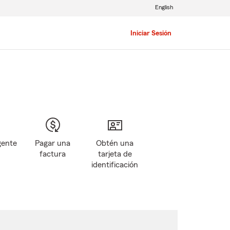
English
Iniciar Sesión
gente
Pagar una
Obtén una
factura
tarjeta de
identificación