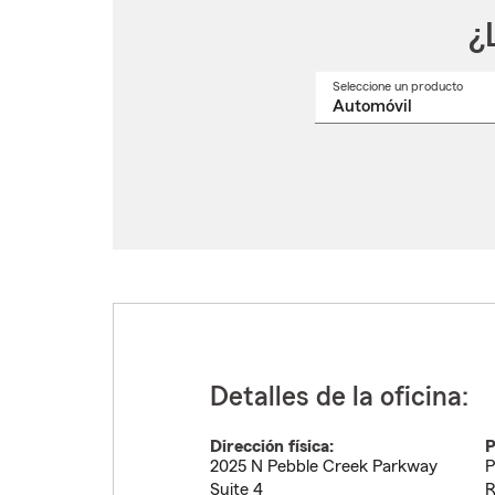
¿
Seleccione un producto
Selec
un
nomb
de
produ
del
menú
despl
Detalles de la oficina:
Dirección física:
P
2025 N Pebble Creek Parkway
P
Suite 4
R