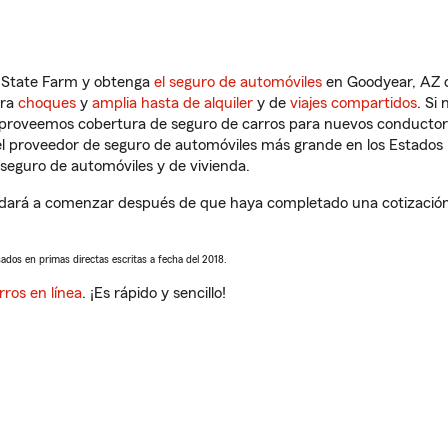
n State Farm y obtenga
el seguro de automóviles
en Goodyear, AZ q
tra
choques
y
amplia hasta de alquiler
y de
viajes compartidos
. Si
s proveemos cobertura de seguro de carros para nuevos conductores
l proveedor de seguro de automóviles más grande en los Estados
seguro de automóviles y de vivienda.
ará a comenzar después de que haya completado una cotización d
sados en primas directas escritas a fecha del 2018.
rros en línea
. ¡Es rápido y sencillo!