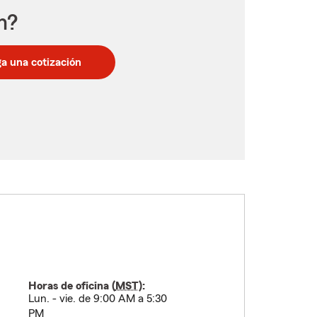
n?
a una cotización
Horas de oficina (
MST
):
Lun. - vie. de 9:00 AM a 5:30
PM