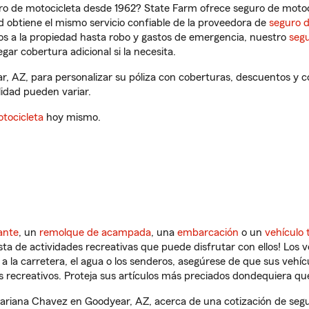
ro de motocicleta desde 1962? State Farm ofrece seguro de motoci
 obtiene el mismo servicio confiable de la proveedora de
seguro 
os a la propiedad hasta robo y gastos de emergencia, nuestro
segu
gar cobertura adicional si la necesita.
, AZ, para personalizar su póliza con coberturas, descuentos y 
ilidad pueden variar.
tocicleta
hoy mismo.
ante
, un
remolque de acampada
, una
embarcación
o un
vehículo 
ista de actividades recreativas que puede disfrutar con ellos! Los 
a la carretera, el agua o los senderos, asegúrese de que sus vehí
 recreativos. Proteja sus artículos más preciados dondequiera qu
riana Chavez en Goodyear, AZ, acerca de una cotización de segur