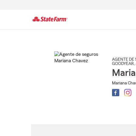
Comienzo
del
contenido
principal
AGENTE DE 
GOODYEAR
,
Maria
Mariana Chav