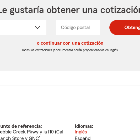
Le gustaría obtener una cotizació
cione
Código postal
Ingresa
Ingresa
Obteng
_____
un
un
re
código
código
cto
o continuar con una cotización
postal
postal
de
de
Todas las cotizaciones y documentos serán proporcionados en inglés.
egable
5
5
dígitos
dígitos
unto de referencia:
Idiomas:
ebble Creek Pkwy y la I10 (Cal
Inglés
anch Store y GNC)
Español