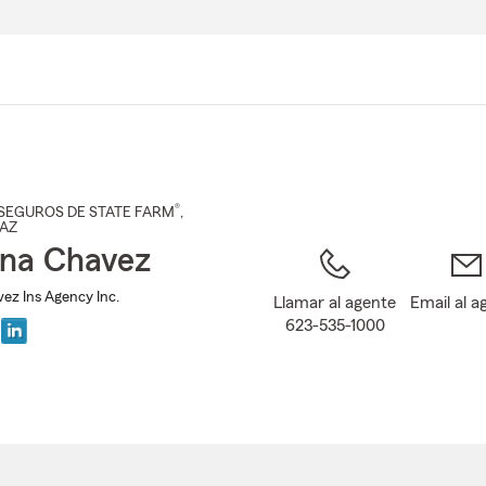
Pasar
al
contenido
principal
®
SEGUROS DE STATE FARM
,
 AZ
na Chavez
ez Ins Agency Inc.
Llamar al agente
Email al a
623-535-1000