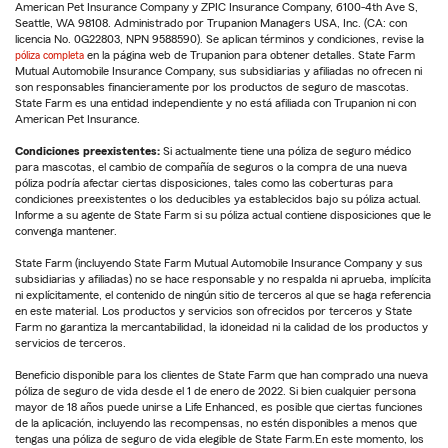
American Pet Insurance Company y ZPIC Insurance Company, 6100-4th Ave S,
Seattle, WA 98108. Administrado por Trupanion Managers USA, Inc. (CA: con
licencia No. 0G22803, NPN 9588590). Se aplican términos y condiciones, revise la
póliza completa
en la página web de Trupanion para obtener detalles. State Farm
Mutual Automobile Insurance Company, sus subsidiarias y afiliadas no ofrecen ni
son responsables financieramente por los productos de seguro de mascotas.
State Farm es una entidad independiente y no está afiliada con Trupanion ni con
American Pet Insurance.
Condiciones preexistentes:
Si actualmente tiene una póliza de seguro médico
para mascotas, el cambio de compañía de seguros o la compra de una nueva
póliza podría afectar ciertas disposiciones, tales como las coberturas para
condiciones preexistentes o los deducibles ya establecidos bajo su póliza actual.
Informe a su agente de State Farm si su póliza actual contiene disposiciones que le
convenga mantener.
State Farm (incluyendo State Farm Mutual Automobile Insurance Company y sus
subsidiarias y afiliadas) no se hace responsable y no respalda ni aprueba, implícita
ni explícitamente, el contenido de ningún sitio de terceros al que se haga referencia
en este material. Los productos y servicios son ofrecidos por terceros y State
Farm no garantiza la mercantabilidad, la idoneidad ni la calidad de los productos y
servicios de terceros.
Beneficio disponible para los clientes de State Farm que han comprado una nueva
póliza de seguro de vida desde el 1 de enero de 2022. Si bien cualquier persona
mayor de 18 años puede unirse a Life Enhanced, es posible que ciertas funciones
de la aplicación, incluyendo las recompensas, no estén disponibles a menos que
tengas una póliza de seguro de vida elegible de State Farm.En este momento, los