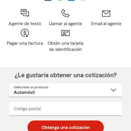
Agente de texto
Llamar al agente
Email al agente
Pagar una factura
Obtén una tarjeta
de identificación
¿Le gustaría obtener una cotización?
Seleccione un producto
Seleccione
un
nombre
de
producto
del
Código postal
Ingresa
Ingresa
_____
menú
un
un
desplegable
código
código
postal
postal
Obtenga una cotización
de
de