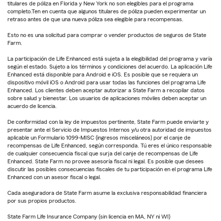
titulares de póliza en Florida y New York no son elegibles para el programa
completo.Ten en cuenta que algunos titulares de póliza pueden experimentar un
retraso antes de que una nueva póliza sea elegible para recompensas.
Esto no es una solicitud para comprar o vender productos de seguros de State
Farm.
La participación de Life Enhanced está sujeta a la elegibilidad del programa y varía
según el estado. Sujeto a los términos y condiciones del acuerdo. La aplicación Life
Enhanced está disponible para Android e iOS. Es posible que se requiera un
dispositivo móvil iOS o Android para usar todas las funciones del programa Life
Enhanced. Los clientes deben aceptar autorizar a State Farm a recopilar datos
sobre salud y bienestar. Los usuarios de aplicaciones móviles deben aceptar un
acuerdo de licencia.
De conformidad con la ley de impuestos pertinente, State Farm puede enviarte y
presentar ante el Servicio de Impuestos Internos y/u otra autoridad de impuestos
aplicable un Formulario 1099-MISC (ingresos misceláneos) por el canje de
recompensas de Life Enhanced, según corresponda. Tú eres el único responsable
de cualquier consecuencia fiscal que surja del canje de recompensas de Life
Enhanced. State Farm no provee asesoría fiscal ni legal. Es posible que desees
discutir las posibles consecuencias fiscales de tu participación en el programa Life
Enhanced con un asesor fiscal o legal.
Cada aseguradora de State Farm asume la exclusiva responsabilidad financiera
por sus propios productos.
State Farm Life Insurance Company (sin licencia en MA, NY ni WI)