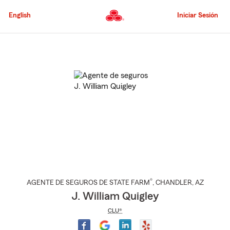
Pasar
al
English
Iniciar Sesión
contenido
principal
Comienzo
del
contenido
principal
®
AGENTE DE SEGUROS DE STATE FARM
,
CHANDLER
, AZ
J. William Quigley
CLU®