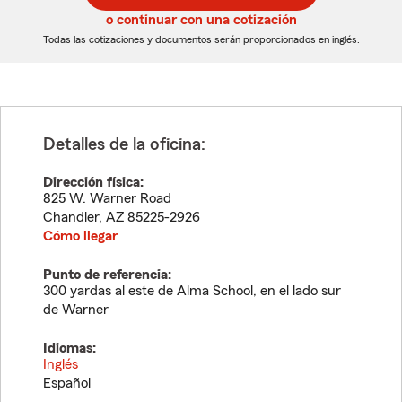
5
5
o continuar con una cotización
dígitos
dígitos
Todas las cotizaciones y documentos serán proporcionados en inglés.
Detalles de la oficina:
Dirección física:
825 W. Warner Road
Chandler
,
AZ
85225-2926
Cómo llegar
Punto de referencia:
300 yardas al este de Alma School, en el lado sur
de Warner
Idiomas:
Inglés
Español