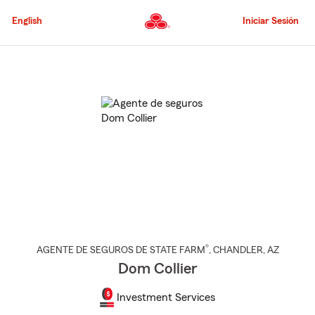
Pasar
al
English
Iniciar Sesión
contenido
principal
Comienzo
del
contenido
principal
®
AGENTE DE SEGUROS DE STATE FARM
,
CHANDLER
, AZ
Dom Collier
Investment Services