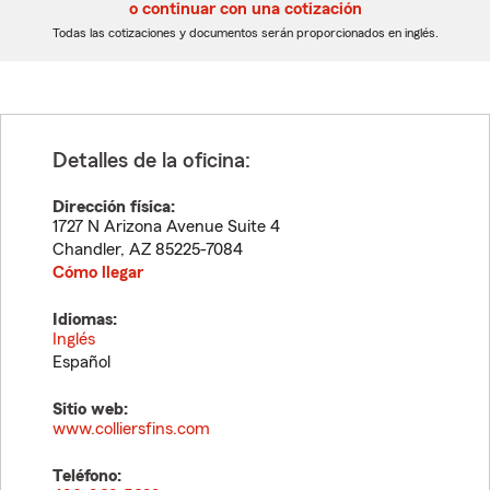
5
5
o continuar con una cotización
dígitos
dígitos
Todas las cotizaciones y documentos serán proporcionados en inglés.
Detalles de la oficina:
Dirección física:
1727 N Arizona Avenue Suite 4
Chandler
,
AZ
85225-7084
Cómo llegar
Idiomas:
Inglés
Español
Sitio web:
www.colliersfins.com
Teléfono: