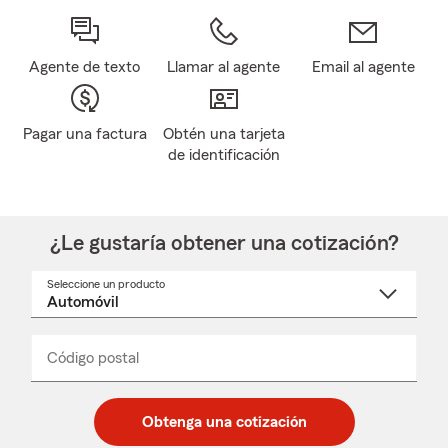
Agente de texto
Llamar al agente
Email al agente
Pagar una factura
Obtén una tarjeta
de identificación
¿Le gustaría obtener una cotización?
Seleccione un producto
Seleccione
un
nombre
de
producto
del
Código postal
Ingresa
Ingresa
_____
menú
un
un
desplegable
código
código
postal
postal
Obtenga una cotización
de
de