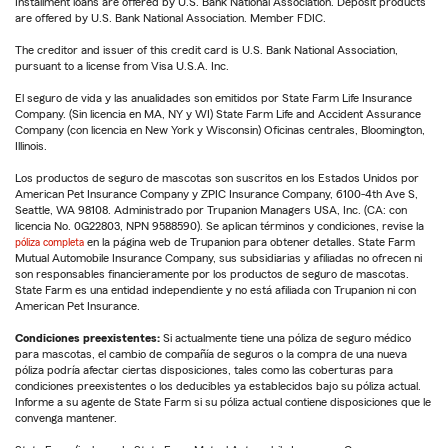
Installment loans are offered by U.S. Bank National Association. Deposit products
are offered by U.S. Bank National Association. Member FDIC.
The creditor and issuer of this credit card is U.S. Bank National Association,
pursuant to a license from Visa U.S.A. Inc.
El seguro de vida y las anualidades son emitidos por State Farm Life Insurance
Company. (Sin licencia en MA, NY y WI) State Farm Life and Accident Assurance
Company (con licencia en New York y Wisconsin) Oficinas centrales, Bloomington,
Illinois.
Los productos de seguro de mascotas son suscritos en los Estados Unidos por
American Pet Insurance Company y ZPIC Insurance Company, 6100-4th Ave S,
Seattle, WA 98108. Administrado por Trupanion Managers USA, Inc. (CA: con
licencia No. 0G22803, NPN 9588590). Se aplican términos y condiciones, revise la
póliza completa
en la página web de Trupanion para obtener detalles. State Farm
Mutual Automobile Insurance Company, sus subsidiarias y afiliadas no ofrecen ni
son responsables financieramente por los productos de seguro de mascotas.
State Farm es una entidad independiente y no está afiliada con Trupanion ni con
American Pet Insurance.
Condiciones preexistentes:
Si actualmente tiene una póliza de seguro médico
para mascotas, el cambio de compañía de seguros o la compra de una nueva
póliza podría afectar ciertas disposiciones, tales como las coberturas para
condiciones preexistentes o los deducibles ya establecidos bajo su póliza actual.
Informe a su agente de State Farm si su póliza actual contiene disposiciones que le
convenga mantener.