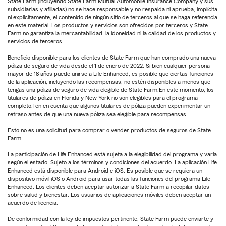
State Farm (incluyendo State Farm Mutual Automobile Insurance Company y sus
subsidiarias y afiliadas) no se hace responsable y no respalda ni aprueba, implícita
ni explícitamente, el contenido de ningún sitio de terceros al que se haga referencia
en este material. Los productos y servicios son ofrecidos por terceros y State
Farm no garantiza la mercantabilidad, la idoneidad ni la calidad de los productos y
servicios de terceros.
Beneficio disponible para los clientes de State Farm que han comprado una nueva
póliza de seguro de vida desde el 1 de enero de 2022. Si bien cualquier persona
mayor de 18 años puede unirse a Life Enhanced, es posible que ciertas funciones
de la aplicación, incluyendo las recompensas, no estén disponibles a menos que
tengas una póliza de seguro de vida elegible de State Farm.En este momento, los
titulares de póliza en Florida y New York no son elegibles para el programa
completo.Ten en cuenta que algunos titulares de póliza pueden experimentar un
retraso antes de que una nueva póliza sea elegible para recompensas.
Esto no es una solicitud para comprar o vender productos de seguros de State
Farm.
La participación de Life Enhanced está sujeta a la elegibilidad del programa y varía
según el estado. Sujeto a los términos y condiciones del acuerdo. La aplicación Life
Enhanced está disponible para Android e iOS. Es posible que se requiera un
dispositivo móvil iOS o Android para usar todas las funciones del programa Life
Enhanced. Los clientes deben aceptar autorizar a State Farm a recopilar datos
sobre salud y bienestar. Los usuarios de aplicaciones móviles deben aceptar un
acuerdo de licencia.
De conformidad con la ley de impuestos pertinente, State Farm puede enviarte y