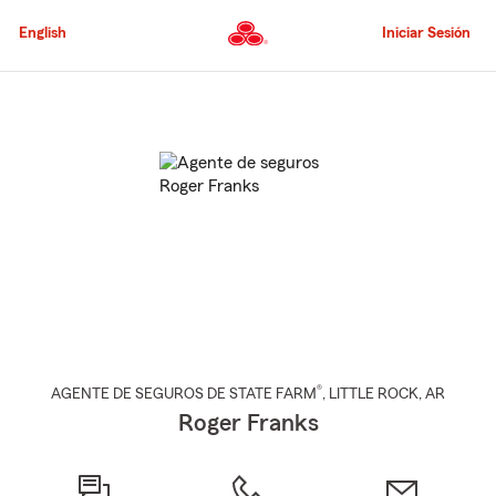
Pasar
al
English
Iniciar Sesión
contenido
principal
Comienzo
del
contenido
principal
®
AGENTE DE SEGUROS DE STATE FARM
,
LITTLE ROCK
, AR
Roger Franks