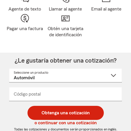
Agente de texto
Llamar al agente
Email al agente
Pagar una factura
Obtén una tarjeta
de identificación
¿Le gustaría obtener una cotización?
Seleccione un producto
Seleccione
un
nombre
de
producto
del
Código postal
Ingresa
Ingresa
_____
menú
un
un
desplegable
código
código
postal
postal
Obtenga una cotización
de
de
5
5
o continuar con una cotización
dígitos
dígitos
Todas las cotizaciones y documentos serán proporcionados en inglés.