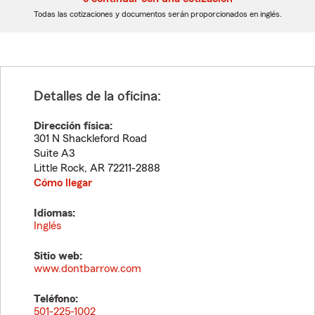
dígitos
dígitos
Todas las cotizaciones y documentos serán proporcionados en inglés.
Detalles de la oficina:
Dirección física:
301 N Shackleford Road
Suite A3
Little Rock
,
AR
72211-2888
Cómo llegar
Idiomas:
Inglés
Sitio web:
www.dontbarrow.com
Teléfono:
501-225-1002