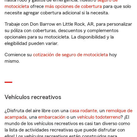
hasta robo y gastos de emergencia, nuestro
seguro de
motocicleta
ofrece
más opciones de cobertura
para que solo
necesite agregar cobertura adicional si la necesita.
Trabaje con Don Barrow en Little Rock, AR, para personalizar
su póliza con coberturas, descuentos y complementos
opcionales para su motocicleta. La disponibilidad y la
elegibilidad pueden variar.
Comience su
cotización de seguro de motocicleta
hoy
mismo.
Vehículos recreativos
¿Disfruta del aire libre con una
casa rodante
, un
remolque de
acampada
, una
embarcación
o un
vehículo todoterreno
? ¡El
mundo de los vehículos recreativos es casi tan diverso como
la lista de actividades recreativas que puede disfrutar con
ellos! Los vehículos recreativos están construidos para