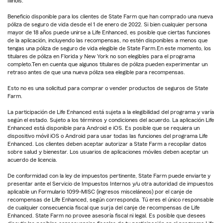
Illinois.
Beneficio disponible para los clientes de State Farm que han comprado una nueva
póliza de seguro de vida desde el 1 de enero de 2022. Si bien cualquier persona
mayor de 18 años puede unirse a Life Enhanced, es posible que ciertas funciones
de la aplicación, incluyendo las recompensas, no estén disponibles a menos que
tengas una póliza de seguro de vida elegible de State Farm.En este momento, los
titulares de póliza en Florida y New York no son elegibles para el programa
completo.Ten en cuenta que algunos titulares de póliza pueden experimentar un
retraso antes de que una nueva póliza sea elegible para recompensas.
Esto no es una solicitud para comprar o vender productos de seguros de State
Farm.
La participación de Life Enhanced está sujeta a la elegibilidad del programa y varía
según el estado. Sujeto a los términos y condiciones del acuerdo. La aplicación Life
Enhanced está disponible para Android e iOS. Es posible que se requiera un
dispositivo móvil iOS o Android para usar todas las funciones del programa Life
Enhanced. Los clientes deben aceptar autorizar a State Farm a recopilar datos
sobre salud y bienestar. Los usuarios de aplicaciones móviles deben aceptar un
acuerdo de licencia.
De conformidad con la ley de impuestos pertinente, State Farm puede enviarte y
presentar ante el Servicio de Impuestos Internos y/u otra autoridad de impuestos
aplicable un Formulario 1099-MISC (ingresos misceláneos) por el canje de
recompensas de Life Enhanced, según corresponda. Tú eres el único responsable
de cualquier consecuencia fiscal que surja del canje de recompensas de Life
Enhanced. State Farm no provee asesoría fiscal ni legal. Es posible que desees