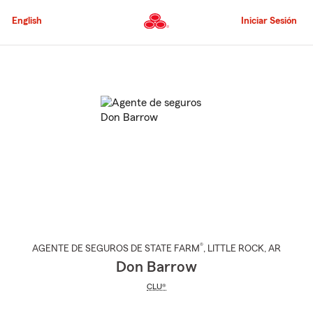
Pasar
al
English
Iniciar Sesión
contenido
principal
Comienzo
del
contenido
principal
®
AGENTE DE SEGUROS DE STATE FARM
,
LITTLE ROCK
, AR
Don Barrow
CLU®