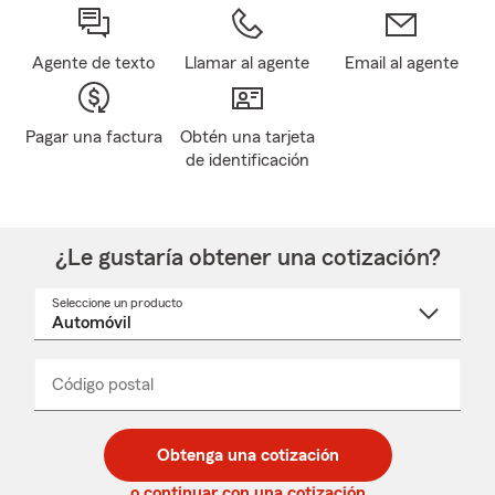
Agente de texto
Llamar al agente
Email al agente
Pagar una factura
Obtén una tarjeta
de identificación
¿Le gustaría obtener una cotización?
Seleccione un producto
Seleccione
un
nombre
de
producto
del
Código postal
Ingresa
Ingresa
_____
menú
un
un
desplegable
código
código
postal
postal
Obtenga una cotización
de
de
5
5
o continuar con una cotización