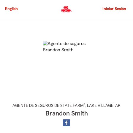
Pasar
al
English
Iniciar Sesión
contenido
principal
Comienzo
del
contenido
principal
®
AGENTE DE SEGUROS DE STATE FARM
,
LAKE VILLAGE
, AR
Brandon Smith