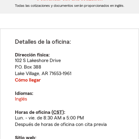
dígitos
dígitos
Todas las cotizaciones y documentos serán proporcionados en inglés.
Detalles de la oficina:
Dirección física:
102 S Lakeshore Drive
P.O. Box 388
Lake Village
,
AR
71653-1961
Cómo llegar
Idiomas:
Inglés
Horas de oficina (
CST
):
Lun. - vie. de 8:30 AM a 5:00 PM
Después de horas de oficina con cita previa
Sitio web: