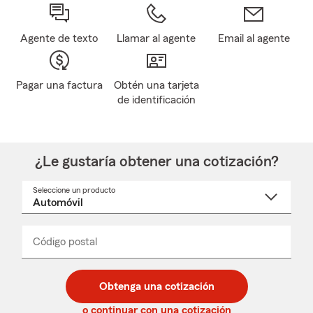
Agente de texto
Llamar al agente
Email al agente
Pagar una factura
Obtén una tarjeta
de identificación
¿Le gustaría obtener una cotización?
Seleccione un producto
Seleccione
un
nombre
de
producto
del
Código postal
Ingresa
Ingresa
_____
menú
un
un
desplegable
código
código
postal
postal
Obtenga una cotización
de
de
5
5
o continuar con una cotización