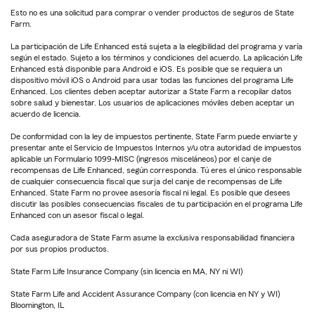
Esto no es una solicitud para comprar o vender productos de seguros de State
Farm.
La participación de Life Enhanced está sujeta a la elegibilidad del programa y varía
según el estado. Sujeto a los términos y condiciones del acuerdo. La aplicación Life
Enhanced está disponible para Android e iOS. Es posible que se requiera un
dispositivo móvil iOS o Android para usar todas las funciones del programa Life
Enhanced. Los clientes deben aceptar autorizar a State Farm a recopilar datos
sobre salud y bienestar. Los usuarios de aplicaciones móviles deben aceptar un
acuerdo de licencia.
De conformidad con la ley de impuestos pertinente, State Farm puede enviarte y
presentar ante el Servicio de Impuestos Internos y/u otra autoridad de impuestos
aplicable un Formulario 1099-MISC (ingresos misceláneos) por el canje de
recompensas de Life Enhanced, según corresponda. Tú eres el único responsable
de cualquier consecuencia fiscal que surja del canje de recompensas de Life
Enhanced. State Farm no provee asesoría fiscal ni legal. Es posible que desees
discutir las posibles consecuencias fiscales de tu participación en el programa Life
Enhanced con un asesor fiscal o legal.
Cada aseguradora de State Farm asume la exclusiva responsabilidad financiera
por sus propios productos.
State Farm Life Insurance Company (sin licencia en MA, NY ni WI)
State Farm Life and Accident Assurance Company (con licencia en NY y WI)
Bloomington, IL