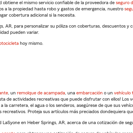
 obtiene el mismo servicio confiable de la proveedora de
seguro 
os a la propiedad hasta robo y gastos de emergencia, nuestro
segu
gar cobertura adicional si la necesita.
s, AR, para personalizar su póliza con coberturas, descuentos y
ilidad pueden variar.
tocicleta
hoy mismo.
ante
, un
remolque de acampada
, una
embarcación
o un
vehículo 
ista de actividades recreativas que puede disfrutar con ellos! Los 
a la carretera, el agua o los senderos, asegúrese de que sus vehí
 recreativos. Proteja sus artículos más preciados dondequiera qu
 LaSyone en Heber Springs, AR, acerca de una cotización de segur