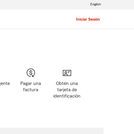
English
Iniciar Sesión
gente
Pagar una
Obtén una
factura
tarjeta de
identificación