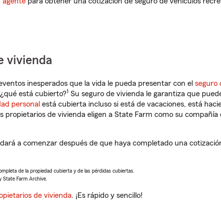
n agente
para obtener una cotización de seguro de vehículos recre
e vivienda
eventos inesperados que la vida le pueda presentar con el
seguro 
1
¿qué está cubierto?
Su seguro de vivienda le garantiza que puede
dad personal
está cubierta incluso si está de vacaciones, está haci
propietarios de vivienda eligen a State Farm como su compañía 
dará a comenzar después de que haya completado una cotización 
completa de la propiedad cubierta y de las pérdidas cubiertas.
y State Farm Archive.
opietarios de vivienda
. ¡Es rápido y sencillo!