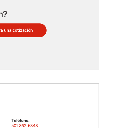
n?
a una cotización
Teléfono:
501-362-5848