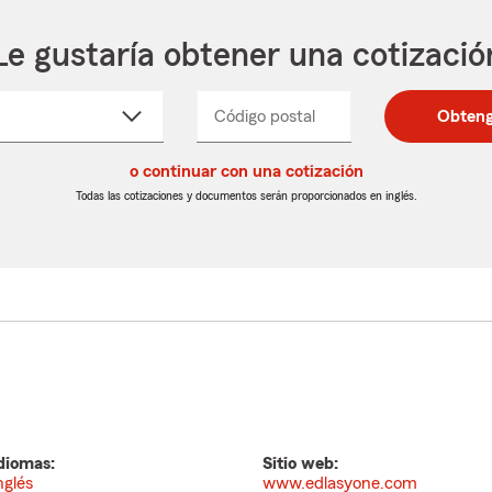
Le gustaría obtener una cotizació
cione
Código postal
Ingresa
Ingresa
Obteng
_____
un
un
re
código
código
cto
o continuar con una cotización
postal
postal
de
de
Todas las cotizaciones y documentos serán proporcionados en inglés.
egable
5
5
dígitos
dígitos
diomas:
Sitio web:
nglés
www.edlasyone.com