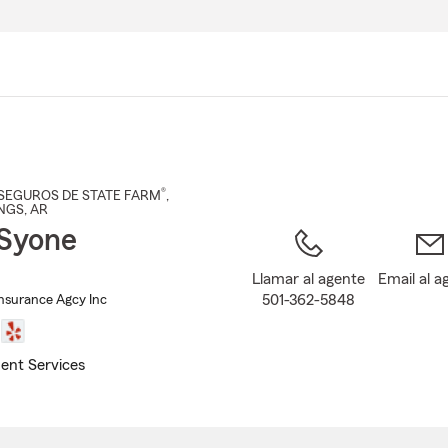
Pasar
al
contenido
principal
®
SEGUROS DE STATE FARM
,
NGS
, AR
Syone
Llamar al agente
Email al a
501-362-5848
nsurance Agcy Inc
ent Services