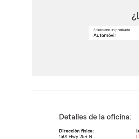
¿
Seleccione un producto
Selec
un
nomb
de
produ
del
menú
despl
Detalles de la oficina:
Dirección física:
I
1501 Hwy 25B N
I