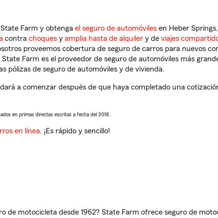
n State Farm y obtenga
el seguro de automóviles
en Heber Springs,
a
contra
choques
y
amplia hasta de alquiler
y de
viajes compartid
nosotros proveemos cobertura de seguro de carros para nuevos con
e State Farm es el proveedor de seguro de automóviles más grand
 pólizas de seguro de automóviles y de vivienda.
dará a comenzar después de que haya completado una cotización d
sados en primas directas escritas a fecha del 2018.
rros en línea
. ¡Es rápido y sencillo!
ro de motocicleta desde 1962? State Farm ofrece seguro de motoci