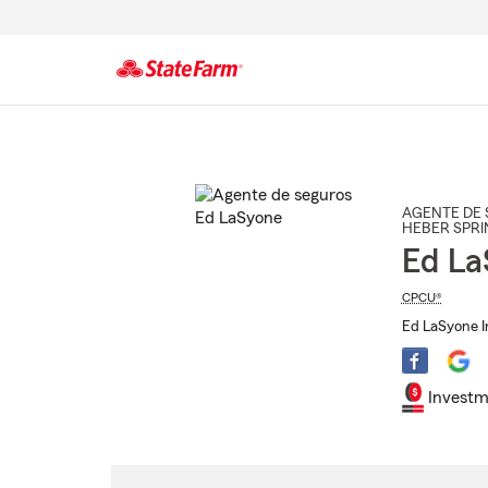
Comienzo
del
contenido
principal
AGENTE DE 
HEBER SPRI
Ed La
CPCU®
Ed LaSyone I
Investm