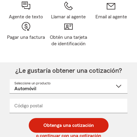
Agente de texto
Llamar al agente
Email al agente
Pagar una factura
Obtén una tarjeta
de identificación
¿Le gustaría obtener una cotización?
Seleccione un producto
Seleccione
un
nombre
de
producto
del
Código postal
Ingresa
Ingresa
_____
menú
un
un
desplegable
código
código
postal
postal
Obtenga una cotización
de
de
5
5
o continuar con una cotización