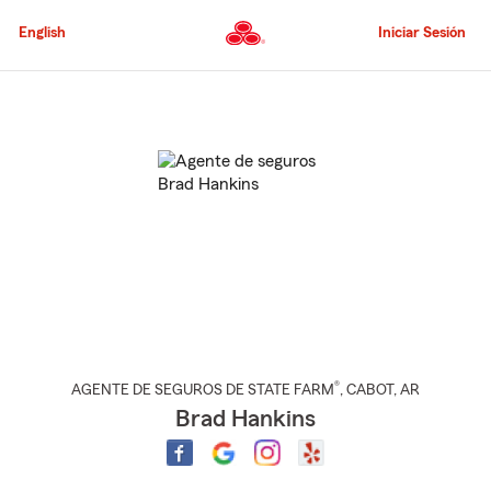
Pasar
al
English
Iniciar Sesión
contenido
principal
Comienzo
del
contenido
principal
®
AGENTE DE SEGUROS DE STATE FARM
,
CABOT
, AR
Brad Hankins