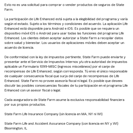
Esto no es una solicitud para comprar o vender productos de seguros de State
Farm.
La participación de Life Enhanced está sujeta a la elegibilidad del programa y varía
según el estado. Sujeto a los términos y condiciones del acuerdo. La aplicación Life
Enhanced está disponible para Android e iOS. Es posible que se requiera un
dispositivo móvil iOS o Android para usar todas las funciones del programa Life
Enhanced. Los clientes deben aceptar autorizar a State Farm a recopilar datos
sobre salud y bienestar. Los usuarios de aplicaciones móviles deben aceptar un
acuerdo de licencia.
De conformidad con la ley de impuestos pertinente, State Farm puede enviarte y
presentar ante el Servicio de Impuestos Internos y/u otra autoridad de impuestos
aplicable un Formulario 1099-MISC (ingresos misceláneos) por el canje de
recompensas de Life Enhanced, según corresponda. Tú eres el único responsable
de cualquier consecuencia fiscal que surja del canje de recompensas de Life
Enhanced. State Farm no provee asesoría fiscal ni legal. Es posible que desees
discutir las posibles consecuencias fiscales de tu participación en el programa Life
Enhanced con un asesor fiscal o legal.
Cada aseguradora de State Farm asume la exclusiva responsabilidad financiera
por sus propios productos.
State Farm Life Insurance Company (sin licencia en MA, NY ni WI)
State Farm Life and Accident Assurance Company (con licencia en NY y WI)
Bloomington, IL