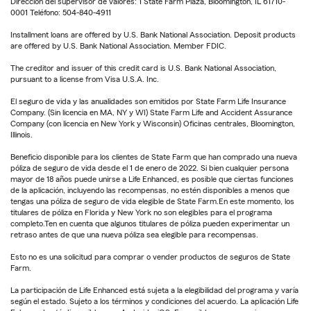
Dirección del supervisor de valores: 1 State Farm Plaza, Bloomington, IL 61710-
0001 Teléfono: 504-840-4911
Installment loans are offered by U.S. Bank National Association. Deposit products
are offered by U.S. Bank National Association. Member FDIC.
The creditor and issuer of this credit card is U.S. Bank National Association,
pursuant to a license from Visa U.S.A. Inc.
El seguro de vida y las anualidades son emitidos por State Farm Life Insurance
Company. (Sin licencia en MA, NY y WI) State Farm Life and Accident Assurance
Company (con licencia en New York y Wisconsin) Oficinas centrales, Bloomington,
Illinois.
Beneficio disponible para los clientes de State Farm que han comprado una nueva
póliza de seguro de vida desde el 1 de enero de 2022. Si bien cualquier persona
mayor de 18 años puede unirse a Life Enhanced, es posible que ciertas funciones
de la aplicación, incluyendo las recompensas, no estén disponibles a menos que
tengas una póliza de seguro de vida elegible de State Farm.En este momento, los
titulares de póliza en Florida y New York no son elegibles para el programa
completo.Ten en cuenta que algunos titulares de póliza pueden experimentar un
retraso antes de que una nueva póliza sea elegible para recompensas.
Esto no es una solicitud para comprar o vender productos de seguros de State
Farm.
La participación de Life Enhanced está sujeta a la elegibilidad del programa y varía
según el estado. Sujeto a los términos y condiciones del acuerdo. La aplicación Life