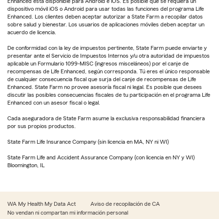
Enhanced está disponible para Android e iOS. Es posible que se requiera un
dispositivo móvil iOS o Android para usar todas las funciones del programa Life
Enhanced. Los clientes deben aceptar autorizar a State Farm a recopilar datos
sobre salud y bienestar. Los usuarios de aplicaciones móviles deben aceptar un
acuerdo de licencia.
De conformidad con la ley de impuestos pertinente, State Farm puede enviarte y
presentar ante el Servicio de Impuestos Internos y/u otra autoridad de impuestos
aplicable un Formulario 1099-MISC (ingresos misceláneos) por el canje de
recompensas de Life Enhanced, según corresponda. Tú eres el único responsable
de cualquier consecuencia fiscal que surja del canje de recompensas de Life
Enhanced. State Farm no provee asesoría fiscal ni legal. Es posible que desees
discutir las posibles consecuencias fiscales de tu participación en el programa Life
Enhanced con un asesor fiscal o legal.
Cada aseguradora de State Farm asume la exclusiva responsabilidad financiera
por sus propios productos.
State Farm Life Insurance Company (sin licencia en MA, NY ni WI)
State Farm Life and Accident Assurance Company (con licencia en NY y WI)
Bloomington, IL
WA My Health My Data Act
Aviso de recopilación de CA
No vendan ni compartan mi información personal