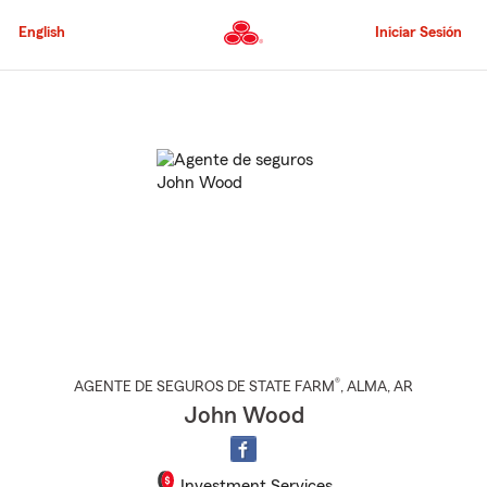
Pasar
al
English
Iniciar Sesión
contenido
principal
Comienzo
del
contenido
principal
®
AGENTE DE SEGUROS DE STATE FARM
,
ALMA
, AR
John Wood
Investment Services