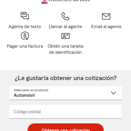
Agente de texto
Llamar al agente
Email al agente
Pagar una factura
Obtén una tarjeta
de identificación
¿Le gustaría obtener una cotización?
Seleccione un producto
Seleccione
un
nombre
de
producto
del
Código postal
Ingresa
Ingresa
_____
menú
un
un
desplegable
código
código
postal
postal
Obtenga una cotización