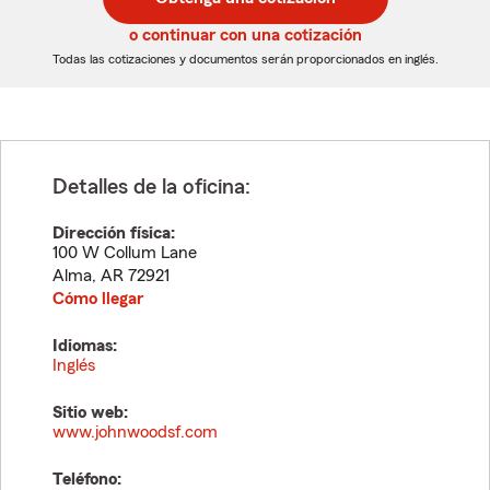
de
de
5
5
o continuar con una cotización
dígitos
dígitos
Todas las cotizaciones y documentos serán proporcionados en inglés.
Detalles de la oficina:
Dirección física:
100 W Collum Lane
Alma
,
AR
72921
Cómo llegar
Idiomas:
Inglés
Sitio web:
www.johnwoodsf.com
Teléfono: