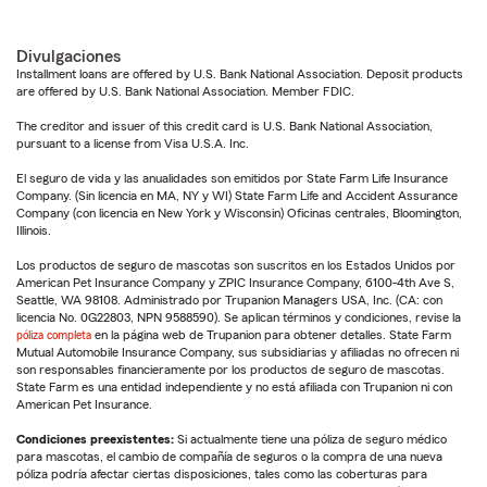
Divulgaciones
Installment loans are offered by U.S. Bank National Association. Deposit products
are offered by U.S. Bank National Association. Member FDIC.
The creditor and issuer of this credit card is U.S. Bank National Association,
pursuant to a license from Visa U.S.A. Inc.
El seguro de vida y las anualidades son emitidos por State Farm Life Insurance
Company. (Sin licencia en MA, NY y WI) State Farm Life and Accident Assurance
Company (con licencia en New York y Wisconsin) Oficinas centrales, Bloomington,
Illinois.
Los productos de seguro de mascotas son suscritos en los Estados Unidos por
American Pet Insurance Company y ZPIC Insurance Company, 6100-4th Ave S,
Seattle, WA 98108. Administrado por Trupanion Managers USA, Inc. (CA: con
licencia No. 0G22803, NPN 9588590). Se aplican términos y condiciones, revise la
póliza completa
en la página web de Trupanion para obtener detalles. State Farm
Mutual Automobile Insurance Company, sus subsidiarias y afiliadas no ofrecen ni
son responsables financieramente por los productos de seguro de mascotas.
State Farm es una entidad independiente y no está afiliada con Trupanion ni con
American Pet Insurance.
Condiciones preexistentes:
Si actualmente tiene una póliza de seguro médico
para mascotas, el cambio de compañía de seguros o la compra de una nueva
póliza podría afectar ciertas disposiciones, tales como las coberturas para