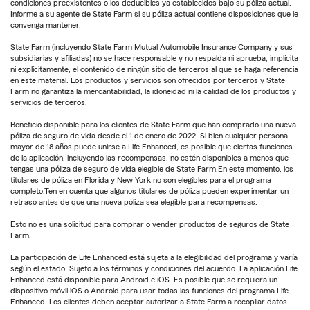
condiciones preexistentes o los deducibles ya establecidos bajo su póliza actual.
Informe a su agente de State Farm si su póliza actual contiene disposiciones que le
convenga mantener.
State Farm (incluyendo State Farm Mutual Automobile Insurance Company y sus
subsidiarias y afiliadas) no se hace responsable y no respalda ni aprueba, implícita
ni explícitamente, el contenido de ningún sitio de terceros al que se haga referencia
en este material. Los productos y servicios son ofrecidos por terceros y State
Farm no garantiza la mercantabilidad, la idoneidad ni la calidad de los productos y
servicios de terceros.
Beneficio disponible para los clientes de State Farm que han comprado una nueva
póliza de seguro de vida desde el 1 de enero de 2022. Si bien cualquier persona
mayor de 18 años puede unirse a Life Enhanced, es posible que ciertas funciones
de la aplicación, incluyendo las recompensas, no estén disponibles a menos que
tengas una póliza de seguro de vida elegible de State Farm.En este momento, los
titulares de póliza en Florida y New York no son elegibles para el programa
completo.Ten en cuenta que algunos titulares de póliza pueden experimentar un
retraso antes de que una nueva póliza sea elegible para recompensas.
Esto no es una solicitud para comprar o vender productos de seguros de State
Farm.
La participación de Life Enhanced está sujeta a la elegibilidad del programa y varía
según el estado. Sujeto a los términos y condiciones del acuerdo. La aplicación Life
Enhanced está disponible para Android e iOS. Es posible que se requiera un
dispositivo móvil iOS o Android para usar todas las funciones del programa Life
Enhanced. Los clientes deben aceptar autorizar a State Farm a recopilar datos