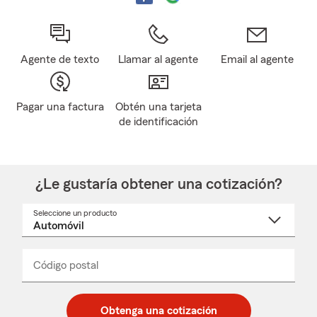
Agente de texto
Llamar al agente
Email al agente
Pagar una factura
Obtén una tarjeta
de identificación
¿Le gustaría obtener una cotización?
Seleccione un producto
Seleccione
un
nombre
de
producto
del
Código postal
Ingresa
Ingresa
_____
menú
un
un
desplegable
código
código
postal
postal
Obtenga una cotización
de
de