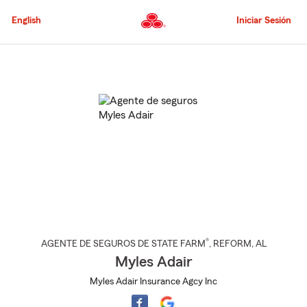
Pasar
al
English
Iniciar Sesión
contenido
principal
Comienzo
del
contenido
principal
®
AGENTE DE SEGUROS DE STATE FARM
,
REFORM
, AL
Myles Adair
Myles Adair Insurance Agcy Inc