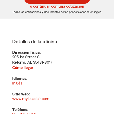
5
5
o continuar con una cotización
dígitos
dígitos
Todas las cotizaciones y documentos serán proporcionados en inglés.
Detalles de la oficina:
Dirección física:
205 1st Street S
Reform
,
AL
35481-8017
Cómo llegar
Idiomas:
Inglés
Sitio web:
www.mylesadair.com
Teléfono: