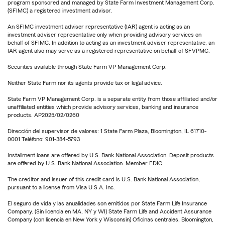
program sponsored and managed by State Farm Investment Management Corp.
(SFIMC) a registered investment advisor.
An SFIMC investment adviser representative (IAR) agent is acting as an
investment adviser representative only when providing advisory services on
behalf of SFIMC. In addition to acting as an investment adviser representative, an
IAR agent also may serve as a registered representative on behalf of SFVPMC.
Securities available through State Farm VP Management Corp.
Neither State Farm nor its agents provide tax or legal advice.
State Farm VP Management Corp. is a separate entity from those affiliated and/or
unaffiliated entities which provide advisory services, banking and insurance
products. AP2025/02/0260
Dirección del supervisor de valores: 1 State Farm Plaza, Bloomington, IL 61710-
0001 Teléfono: 901-384-5793
Installment loans are offered by U.S. Bank National Association. Deposit products
are offered by U.S. Bank National Association. Member FDIC.
The creditor and issuer of this credit card is U.S. Bank National Association,
pursuant to a license from Visa U.S.A. Inc.
El seguro de vida y las anualidades son emitidos por State Farm Life Insurance
Company. (Sin licencia en MA, NY y WI) State Farm Life and Accident Assurance
Company (con licencia en New York y Wisconsin) Oficinas centrales, Bloomington,