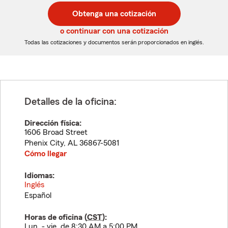
postal
postal
Obtenga una cotización
de
de
5
5
o continuar con una cotización
dígitos
dígitos
Todas las cotizaciones y documentos serán proporcionados en inglés.
Detalles de la oficina:
Dirección física:
1606 Broad Street
Phenix City
,
AL
36867-5081
Cómo llegar
Idiomas:
Inglés
Español
Horas de oficina (
CST
):
Lun. - vie. de 8:30 AM a 5:00 PM