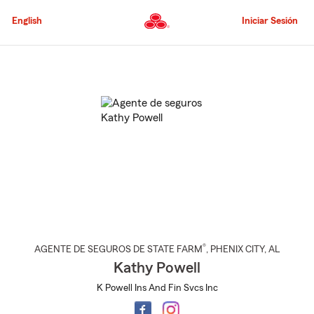
Pasar
al
English
Iniciar Sesión
contenido
principal
Comienzo
del
contenido
principal
®
AGENTE DE SEGUROS DE STATE FARM
,
PHENIX CITY
, AL
Kathy Powell
K Powell Ins And Fin Svcs Inc