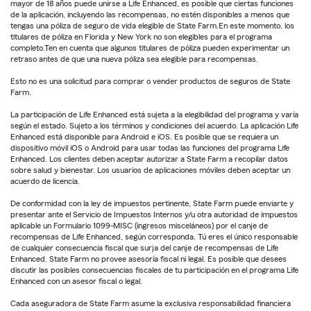
mayor de 18 años puede unirse a Life Enhanced, es posible que ciertas funciones
de la aplicación, incluyendo las recompensas, no estén disponibles a menos que
tengas una póliza de seguro de vida elegible de State Farm.En este momento, los
titulares de póliza en Florida y New York no son elegibles para el programa
completo.Ten en cuenta que algunos titulares de póliza pueden experimentar un
retraso antes de que una nueva póliza sea elegible para recompensas.
Esto no es una solicitud para comprar o vender productos de seguros de State
Farm.
La participación de Life Enhanced está sujeta a la elegibilidad del programa y varía
según el estado. Sujeto a los términos y condiciones del acuerdo. La aplicación Life
Enhanced está disponible para Android e iOS. Es posible que se requiera un
dispositivo móvil iOS o Android para usar todas las funciones del programa Life
Enhanced. Los clientes deben aceptar autorizar a State Farm a recopilar datos
sobre salud y bienestar. Los usuarios de aplicaciones móviles deben aceptar un
acuerdo de licencia.
De conformidad con la ley de impuestos pertinente, State Farm puede enviarte y
presentar ante el Servicio de Impuestos Internos y/u otra autoridad de impuestos
aplicable un Formulario 1099-MISC (ingresos misceláneos) por el canje de
recompensas de Life Enhanced, según corresponda. Tú eres el único responsable
de cualquier consecuencia fiscal que surja del canje de recompensas de Life
Enhanced. State Farm no provee asesoría fiscal ni legal. Es posible que desees
discutir las posibles consecuencias fiscales de tu participación en el programa Life
Enhanced con un asesor fiscal o legal.
Cada aseguradora de State Farm asume la exclusiva responsabilidad financiera