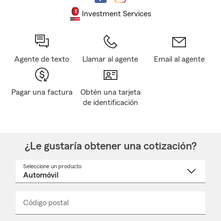
Investment Services
Agente de texto
Llamar al agente
Email al agente
Pagar una factura
Obtén una tarjeta
de identificación
¿Le gustaría obtener una cotización?
Seleccione un producto
Seleccione
un
nombre
de
producto
del
Código postal
Ingresa
Ingresa
_____
menú
un
un
desplegable
código
código