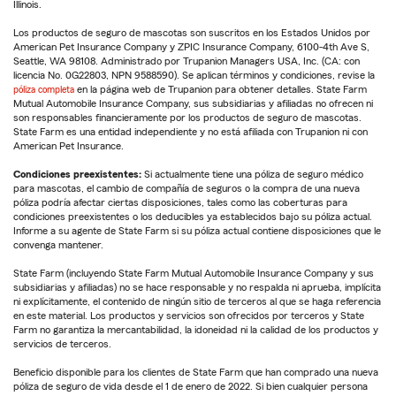
Illinois.
Los productos de seguro de mascotas son suscritos en los Estados Unidos por
American Pet Insurance Company y ZPIC Insurance Company, 6100-4th Ave S,
Seattle, WA 98108. Administrado por Trupanion Managers USA, Inc. (CA: con
licencia No. 0G22803, NPN 9588590). Se aplican términos y condiciones, revise la
póliza completa
en la página web de Trupanion para obtener detalles. State Farm
Mutual Automobile Insurance Company, sus subsidiarias y afiliadas no ofrecen ni
son responsables financieramente por los productos de seguro de mascotas.
State Farm es una entidad independiente y no está afiliada con Trupanion ni con
American Pet Insurance.
Condiciones preexistentes:
Si actualmente tiene una póliza de seguro médico
para mascotas, el cambio de compañía de seguros o la compra de una nueva
póliza podría afectar ciertas disposiciones, tales como las coberturas para
condiciones preexistentes o los deducibles ya establecidos bajo su póliza actual.
Informe a su agente de State Farm si su póliza actual contiene disposiciones que le
convenga mantener.
State Farm (incluyendo State Farm Mutual Automobile Insurance Company y sus
subsidiarias y afiliadas) no se hace responsable y no respalda ni aprueba, implícita
ni explícitamente, el contenido de ningún sitio de terceros al que se haga referencia
en este material. Los productos y servicios son ofrecidos por terceros y State
Farm no garantiza la mercantabilidad, la idoneidad ni la calidad de los productos y
servicios de terceros.
Beneficio disponible para los clientes de State Farm que han comprado una nueva
póliza de seguro de vida desde el 1 de enero de 2022. Si bien cualquier persona