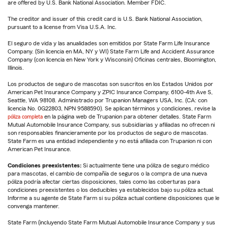
are offered by U.S. Bank National Association. Member FDIC.
The creditor and issuer of this credit card is U.S. Bank National Association,
pursuant to a license from Visa U.S.A. Inc.
El seguro de vida y las anualidades son emitidos por State Farm Life Insurance
Company. (Sin licencia en MA, NY y WI) State Farm Life and Accident Assurance
Company (con licencia en New York y Wisconsin) Oficinas centrales, Bloomington,
Illinois.
Los productos de seguro de mascotas son suscritos en los Estados Unidos por
American Pet Insurance Company y ZPIC Insurance Company, 6100-4th Ave S,
Seattle, WA 98108. Administrado por Trupanion Managers USA, Inc. (CA: con
licencia No. 0G22803, NPN 9588590). Se aplican términos y condiciones, revise la
póliza completa
en la página web de Trupanion para obtener detalles. State Farm
Mutual Automobile Insurance Company, sus subsidiarias y afiliadas no ofrecen ni
son responsables financieramente por los productos de seguro de mascotas.
State Farm es una entidad independiente y no está afiliada con Trupanion ni con
American Pet Insurance.
Condiciones preexistentes:
Si actualmente tiene una póliza de seguro médico
para mascotas, el cambio de compañía de seguros o la compra de una nueva
póliza podría afectar ciertas disposiciones, tales como las coberturas para
condiciones preexistentes o los deducibles ya establecidos bajo su póliza actual.
Informe a su agente de State Farm si su póliza actual contiene disposiciones que le
convenga mantener.
State Farm (incluyendo State Farm Mutual Automobile Insurance Company y sus