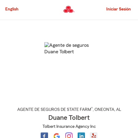
Pasar
al
English
Iniciar Sesión
contenido
principal
Comienzo
del
contenido
principal
®
AGENTE DE SEGUROS DE STATE FARM
,
ONEONTA
, AL
Duane Tolbert
Tolbert Insurance Agency Inc