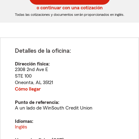
5
5
o continuar con una cotización
dígitos
dígitos
Todas las cotizaciones y documentos serán proporcionados en inglés.
Detalles de la oficina:
Dirección física:
2308 2nd Ave E
STE 100
Oneonta
,
AL
35121
Cómo llegar
Punto de referencia:
A un lado de WinSouth Credit Union
Idiomas:
Inglés