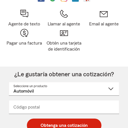
Agente de texto
Llamar al agente
Email al agente
Pagar una factura
Obtén una tarjeta
de identificación
¿Le gustaría obtener una cotización?
Seleccione un producto
Seleccione
un
nombre
de
producto
del
Código postal
Ingresa
Ingresa
_____
menú
un
un
desplegable
código
código
postal
postal
Obtenga una cotización
de
de