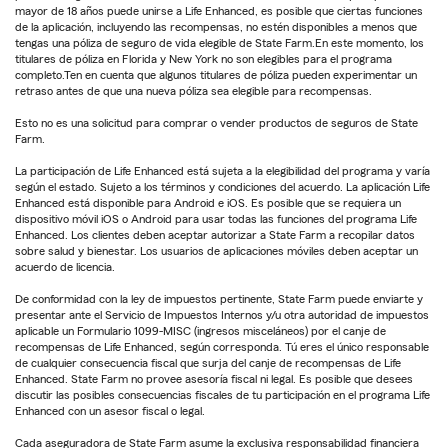
mayor de 18 años puede unirse a Life Enhanced, es posible que ciertas funciones
de la aplicación, incluyendo las recompensas, no estén disponibles a menos que
tengas una póliza de seguro de vida elegible de State Farm.En este momento, los
titulares de póliza en Florida y New York no son elegibles para el programa
completo.Ten en cuenta que algunos titulares de póliza pueden experimentar un
retraso antes de que una nueva póliza sea elegible para recompensas.
Esto no es una solicitud para comprar o vender productos de seguros de State
Farm.
La participación de Life Enhanced está sujeta a la elegibilidad del programa y varía
según el estado. Sujeto a los términos y condiciones del acuerdo. La aplicación Life
Enhanced está disponible para Android e iOS. Es posible que se requiera un
dispositivo móvil iOS o Android para usar todas las funciones del programa Life
Enhanced. Los clientes deben aceptar autorizar a State Farm a recopilar datos
sobre salud y bienestar. Los usuarios de aplicaciones móviles deben aceptar un
acuerdo de licencia.
De conformidad con la ley de impuestos pertinente, State Farm puede enviarte y
presentar ante el Servicio de Impuestos Internos y/u otra autoridad de impuestos
aplicable un Formulario 1099-MISC (ingresos misceláneos) por el canje de
recompensas de Life Enhanced, según corresponda. Tú eres el único responsable
de cualquier consecuencia fiscal que surja del canje de recompensas de Life
Enhanced. State Farm no provee asesoría fiscal ni legal. Es posible que desees
discutir las posibles consecuencias fiscales de tu participación en el programa Life
Enhanced con un asesor fiscal o legal.
Cada aseguradora de State Farm asume la exclusiva responsabilidad financiera