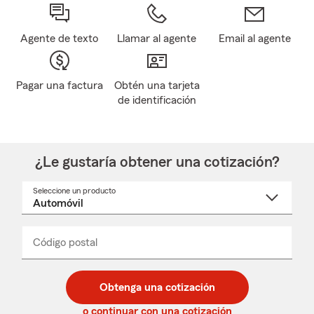
Agente de texto
Llamar al agente
Email al agente
Pagar una factura
Obtén una tarjeta
de identificación
¿Le gustaría obtener una cotización?
Seleccione un producto
Seleccione
un
nombre
de
producto
del
Código postal
Ingresa
Ingresa
_____
menú
un
un
desplegable
código
código
postal
postal
Obtenga una cotización
de
de
5
5
o continuar con una cotización