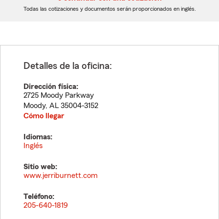
dígitos
dígitos
Todas las cotizaciones y documentos serán proporcionados en inglés.
Detalles de la oficina:
Dirección física:
2725 Moody Parkway
Moody
,
AL
35004-3152
Cómo llegar
Idiomas:
Inglés
Sitio web:
www.jerriburnett.com
Teléfono:
205-640-1819