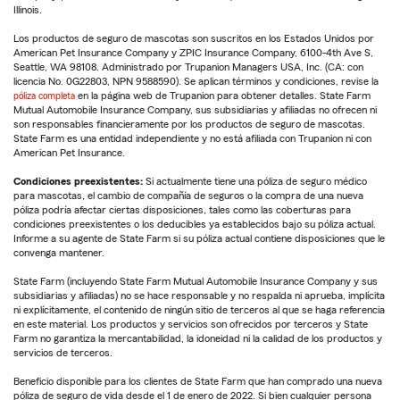
Illinois.
Los productos de seguro de mascotas son suscritos en los Estados Unidos por
American Pet Insurance Company y ZPIC Insurance Company, 6100-4th Ave S,
Seattle, WA 98108. Administrado por Trupanion Managers USA, Inc. (CA: con
licencia No. 0G22803, NPN 9588590). Se aplican términos y condiciones, revise la
póliza completa
en la página web de Trupanion para obtener detalles. State Farm
Mutual Automobile Insurance Company, sus subsidiarias y afiliadas no ofrecen ni
son responsables financieramente por los productos de seguro de mascotas.
State Farm es una entidad independiente y no está afiliada con Trupanion ni con
American Pet Insurance.
Condiciones preexistentes:
Si actualmente tiene una póliza de seguro médico
para mascotas, el cambio de compañía de seguros o la compra de una nueva
póliza podría afectar ciertas disposiciones, tales como las coberturas para
condiciones preexistentes o los deducibles ya establecidos bajo su póliza actual.
Informe a su agente de State Farm si su póliza actual contiene disposiciones que le
convenga mantener.
State Farm (incluyendo State Farm Mutual Automobile Insurance Company y sus
subsidiarias y afiliadas) no se hace responsable y no respalda ni aprueba, implícita
ni explícitamente, el contenido de ningún sitio de terceros al que se haga referencia
en este material. Los productos y servicios son ofrecidos por terceros y State
Farm no garantiza la mercantabilidad, la idoneidad ni la calidad de los productos y
servicios de terceros.
Beneficio disponible para los clientes de State Farm que han comprado una nueva
póliza de seguro de vida desde el 1 de enero de 2022. Si bien cualquier persona