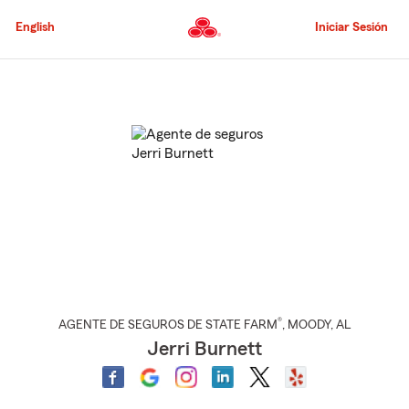
Pasar
al
English
Iniciar Sesión
contenido
principal
Comienzo
del
contenido
principal
®
AGENTE DE SEGUROS DE STATE FARM
,
MOODY
, AL
Jerri Burnett