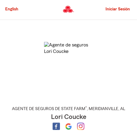
Pasar
al
English
Iniciar Sesión
contenido
principal
Comienzo
del
contenido
principal
®
AGENTE DE SEGUROS DE STATE FARM
,
MERIDIANVILLE
, AL
Lori Coucke