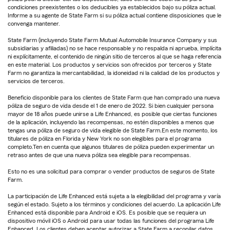
condiciones preexistentes o los deducibles ya establecidos bajo su póliza actual.
Informe a su agente de State Farm si su póliza actual contiene disposiciones que le
convenga mantener.
State Farm (incluyendo State Farm Mutual Automobile Insurance Company y sus
subsidiarias y afiliadas) no se hace responsable y no respalda ni aprueba, implícita
ni explícitamente, el contenido de ningún sitio de terceros al que se haga referencia
en este material. Los productos y servicios son ofrecidos por terceros y State
Farm no garantiza la mercantabilidad, la idoneidad ni la calidad de los productos y
servicios de terceros.
Beneficio disponible para los clientes de State Farm que han comprado una nueva
póliza de seguro de vida desde el 1 de enero de 2022. Si bien cualquier persona
mayor de 18 años puede unirse a Life Enhanced, es posible que ciertas funciones
de la aplicación, incluyendo las recompensas, no estén disponibles a menos que
tengas una póliza de seguro de vida elegible de State Farm.En este momento, los
titulares de póliza en Florida y New York no son elegibles para el programa
completo.Ten en cuenta que algunos titulares de póliza pueden experimentar un
retraso antes de que una nueva póliza sea elegible para recompensas.
Esto no es una solicitud para comprar o vender productos de seguros de State
Farm.
La participación de Life Enhanced está sujeta a la elegibilidad del programa y varía
según el estado. Sujeto a los términos y condiciones del acuerdo. La aplicación Life
Enhanced está disponible para Android e iOS. Es posible que se requiera un
dispositivo móvil iOS o Android para usar todas las funciones del programa Life
Enhanced. Los clientes deben aceptar autorizar a State Farm a recopilar datos