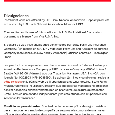
Divulgaciones
Installment loans are offered by U.S. Bank National Association. Deposit products
are offered by U.S. Bank National Association. Member FDIC.
The creditor and issuer of this credit card is U.S. Bank National Association,
pursuant to a license from Visa U.S.A. Inc.
El seguro de vida y las anualidades son emitidos por State Farm Life Insurance
Company. (Sin licencia en MA, NY y WI) State Farm Life and Accident Assurance
Company (con licencia en New York y Wisconsin) Oficinas centrales, Bloomington,
Illinois.
Los productos de seguro de mascotas son suscritos en los Estados Unidos por
American Pet Insurance Company y ZPIC Insurance Company, 6100-4th Ave S,
Seattle, WA 98108. Administrado por Trupanion Managers USA, Inc. (CA: con
licencia No. 0G22803, NPN 9588590). Se aplican términos y condiciones, revise la
póliza completa
en la página web de Trupanion para obtener detalles. State Farm
Mutual Automobile Insurance Company, sus subsidiarias y afiliadas no ofrecen ni
son responsables financieramente por los productos de seguro de mascotas.
State Farm es una entidad independiente y no está afiliada con Trupanion ni con
American Pet Insurance.
Condiciones preexistentes:
Si actualmente tiene una póliza de seguro médico
para mascotas, el cambio de compañía de seguros o la compra de una nueva
póliza podría afectar ciertas disposiciones, tales como las coberturas para