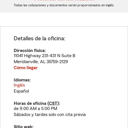
dígitos
dígitos
Todas las cotizaciones y documentos serán proporcionados en inglés.
Detalles de la oficina:
Dirección física:
11041 Highway 231-431 N Suite B
Meridianville
,
AL
35759-2129
Cómo llegar
Idiomas:
Inglés
Español
Horas de oficina (
CST
):
de 9:00 AM a 5:00 PM
Sábados y tardes solo con cita previa
Sitio web: