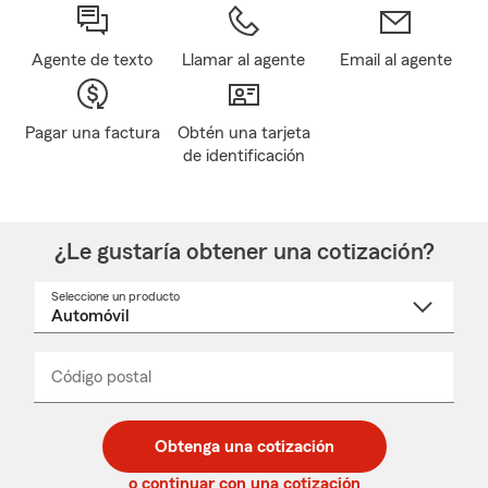
Agente de texto
Llamar al agente
Email al agente
Pagar una factura
Obtén una tarjeta
de identificación
¿Le gustaría obtener una cotización?
Seleccione un producto
Seleccione
un
nombre
de
producto
del
Código postal
Ingresa
Ingresa
_____
menú
un
un
desplegable
código
código
postal
postal
Obtenga una cotización
de
de
5
5
o continuar con una cotización