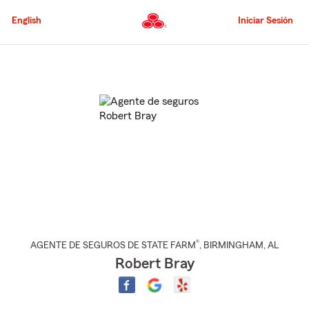
Pasar
al
English
Iniciar Sesión
contenido
principal
Comienzo
del
contenido
principal
®
AGENTE DE SEGUROS DE STATE FARM
,
BIRMINGHAM
, AL
Robert Bray