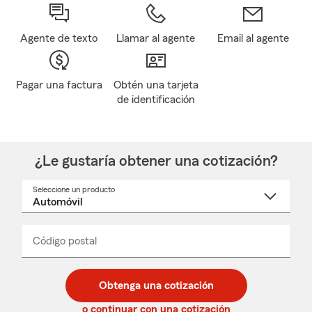
Agente de texto
Llamar al agente
Email al agente
Pagar una factura
Obtén una tarjeta
de identificación
¿Le gustaría obtener una cotización?
Seleccione un producto
Seleccione
un
nombre
de
producto
del
Código postal
Ingresa
Ingresa
_____
menú
un
un
desplegable
código
código
postal
postal
Obtenga una cotización
de
de
5
5
o continuar con una cotización