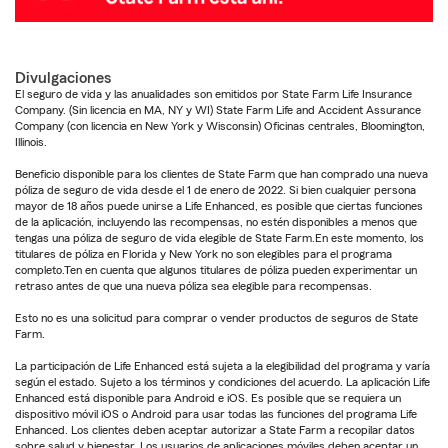
Divulgaciones
El seguro de vida y las anualidades son emitidos por State Farm Life Insurance
Company. (Sin licencia en MA, NY y WI) State Farm Life and Accident Assurance
Company (con licencia en New York y Wisconsin) Oficinas centrales, Bloomington,
Illinois.
Beneficio disponible para los clientes de State Farm que han comprado una nueva
póliza de seguro de vida desde el 1 de enero de 2022. Si bien cualquier persona
mayor de 18 años puede unirse a Life Enhanced, es posible que ciertas funciones
de la aplicación, incluyendo las recompensas, no estén disponibles a menos que
tengas una póliza de seguro de vida elegible de State Farm.En este momento, los
titulares de póliza en Florida y New York no son elegibles para el programa
completo.Ten en cuenta que algunos titulares de póliza pueden experimentar un
retraso antes de que una nueva póliza sea elegible para recompensas.
Esto no es una solicitud para comprar o vender productos de seguros de State
Farm.
La participación de Life Enhanced está sujeta a la elegibilidad del programa y varía
según el estado. Sujeto a los términos y condiciones del acuerdo. La aplicación Life
Enhanced está disponible para Android e iOS. Es posible que se requiera un
dispositivo móvil iOS o Android para usar todas las funciones del programa Life
Enhanced. Los clientes deben aceptar autorizar a State Farm a recopilar datos
sobre salud y bienestar. Los usuarios de aplicaciones móviles deben aceptar un