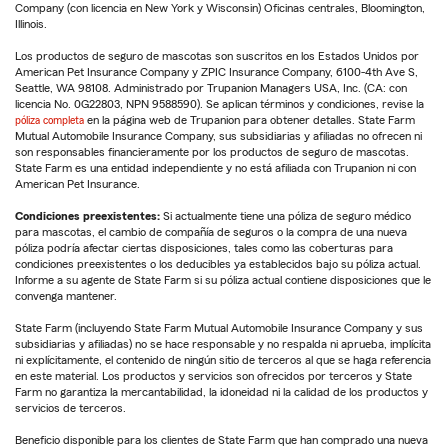
Company (con licencia en New York y Wisconsin) Oficinas centrales, Bloomington,
Illinois.
Los productos de seguro de mascotas son suscritos en los Estados Unidos por
American Pet Insurance Company y ZPIC Insurance Company, 6100-4th Ave S,
Seattle, WA 98108. Administrado por Trupanion Managers USA, Inc. (CA: con
licencia No. 0G22803, NPN 9588590). Se aplican términos y condiciones, revise la
póliza completa
en la página web de Trupanion para obtener detalles. State Farm
Mutual Automobile Insurance Company, sus subsidiarias y afiliadas no ofrecen ni
son responsables financieramente por los productos de seguro de mascotas.
State Farm es una entidad independiente y no está afiliada con Trupanion ni con
American Pet Insurance.
Condiciones preexistentes:
Si actualmente tiene una póliza de seguro médico
para mascotas, el cambio de compañía de seguros o la compra de una nueva
póliza podría afectar ciertas disposiciones, tales como las coberturas para
condiciones preexistentes o los deducibles ya establecidos bajo su póliza actual.
Informe a su agente de State Farm si su póliza actual contiene disposiciones que le
convenga mantener.
State Farm (incluyendo State Farm Mutual Automobile Insurance Company y sus
subsidiarias y afiliadas) no se hace responsable y no respalda ni aprueba, implícita
ni explícitamente, el contenido de ningún sitio de terceros al que se haga referencia
en este material. Los productos y servicios son ofrecidos por terceros y State
Farm no garantiza la mercantabilidad, la idoneidad ni la calidad de los productos y
servicios de terceros.
Beneficio disponible para los clientes de State Farm que han comprado una nueva