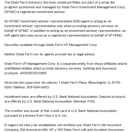
The State Farm Advisory Services model portfolios are part of a wrap fee
program sponsored and managed by State Farm Investment Management Corp.
(SFIMC) a registered investment advisor.
An SFIMC investment adviser representative (IAR) agent is acting as an
investment adviser representative only when providing advisory services on
behalf of SFIMC. In addition to acting as an investment adviser representative, an
IAR agent also may serve as a registered representative on behalf of SFVPMC.
Securities available through State Farm VP Management Corp.
Neither State Farm nor its agents provide tax or legal advice.
State Farm VP Management Corp. is a separate entity from those affiliated and/or
unaffiliated entities which provide advisory services, banking and insurance
products. AP2025/02/0260
Dirección del supervisor de valores: 1 State Farm Plaza, Bloomington, IL 61710-
0001 Teléfono: 309-994-6902
Installment loans are offered by U.S. Bank National Association. Deposit products
are offered by U.S. Bank National Association. Member FDIC.
The creditor and issuer of this credit card is U.S. Bank National Association,
pursuant to a license from Visa U.S.A. Inc.
El seguro de vida y las anualidades son emitidos por State Farm Life Insurance
Company. (Sin licencia en MA, NY y WI) State Farm Life and Accident Assurance