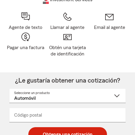
Agente de texto
Llamar al agente
Email al agente
Pagar una factura
Obtén una tarjeta
de identificación
¿Le gustaría obtener una cotización?
Seleccione un producto
Seleccione
un
nombre
de
producto
del
Código postal
Ingresa
Ingresa
_____
menú
un
un
desplegable
código
código
postal
postal
Obtenga una cotización