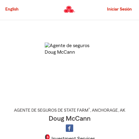
Pasar
al
English
Iniciar Sesión
contenido
principal
Comienzo
del
contenido
principal
®
AGENTE DE SEGUROS DE STATE FARM
,
ANCHORAGE
, AK
Doug McCann
Investment Services