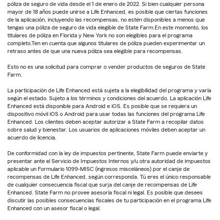
póliza de seguro de vida desde el 1 de enero de 2022. Si bien cualquier persona
mayor de 18 años puede unirse a Life Enhanced, es posible que ciertas funciones
de la aplicación, incluyendo las recompensas, no estén disponibles a menos que
tengas una póliza de seguro de vida elegible de State Farm.En este momento, los
titulares de póliza en Florida y New York no son elegibles para el programa
completo.Ten en cuenta que algunos titulares de póliza pueden experimentar un
retraso antes de que una nueva póliza sea elegible para recompensas.
Esto no es una solicitud para comprar o vender productos de seguros de State
Farm.
La participación de Life Enhanced está sujeta a la elegibilidad del programa y varía
según el estado. Sujeto a los términos y condiciones del acuerdo. La aplicación Life
Enhanced está disponible para Android e iOS. Es posible que se requiera un
dispositivo móvil iOS o Android para usar todas las funciones del programa Life
Enhanced. Los clientes deben aceptar autorizar a State Farm a recopilar datos
sobre salud y bienestar. Los usuarios de aplicaciones móviles deben aceptar un
acuerdo de licencia.
De conformidad con la ley de impuestos pertinente, State Farm puede enviarte y
presentar ante el Servicio de Impuestos Internos y/u otra autoridad de impuestos
aplicable un Formulario 1099-MISC (ingresos misceláneos) por el canje de
recompensas de Life Enhanced, según corresponda. Tú eres el único responsable
de cualquier consecuencia fiscal que surja del canje de recompensas de Life
Enhanced. State Farm no provee asesoría fiscal ni legal. Es posible que desees
discutir las posibles consecuencias fiscales de tu participación en el programa Life
Enhanced con un asesor fiscal o legal.