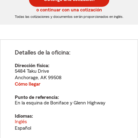
de
de
5
5
o continuar con una cotización
dígitos
dígitos
Todas las cotizaciones y documentos serán proporcionados en inglés.
Detalles de la oficina:
Dirección física:
5484 Taku Drive
Anchorage
,
AK
99508
Cómo llegar
Punto de referencia:
En la esquina de Boniface y Glenn Highway
Idiomas:
Inglés
Español