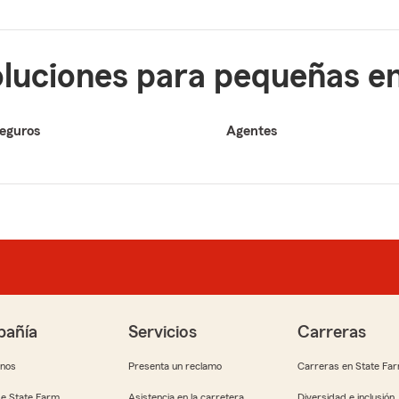
soluciones para pequeñas 
eguros
Agentes
añía
Servicios
Carreras
anos
Presenta un reclamo
Carreras en State Fa
e State Farm
Asistencia en la carretera
Diversidad e inclusión