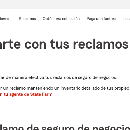
Pasar
al
siones
Reclamos
Obtén una cotización
Paga una factura
Loc
contenido
principal
rte con tus reclamos
rar de manera efectiva tus reclamos de seguro de negocios.
r un reclamo manteniendo un inventario detallado de tus propieda
n tu agente de State Farm
.
lamo de seguro de negoci