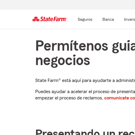
Seguros
Banca
Inver
Comienzo
Permítenos guia
del
contenido
negocios
principal
State Farm® está aquí para ayudarte a administ
Puedes ayudar a acelerar el proceso de presenta
empezar el proceso de reclamos,
comunícate co
Presentando un rec