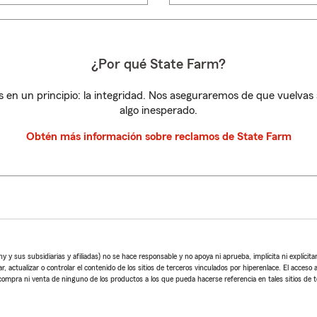
¿Por qué State Farm?
 en un principio: la integridad. Nos aseguraremos de que vuelvas
algo inesperado.
Obtén más información sobre reclamos de State Farm
sus subsidiarias y afiliadas) no se hace responsable y no apoya ni aprueba, implícita ni explícitam
, actualizar o controlar el contenido de los sitios de terceros vinculados por hiperenlace. El acceso a
 compra ni venta de ninguno de los productos a los que pueda hacerse referencia en tales sitios de t