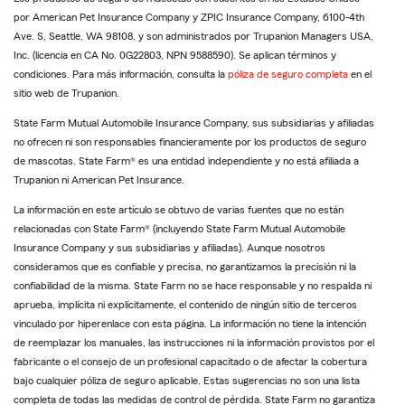
por American Pet Insurance Company y ZPIC Insurance Company, 6100-4th
Ave. S, Seattle, WA 98108, y son administrados por Trupanion Managers USA,
Inc. (licencia en CA No. 0G22803, NPN 9588590). Se aplican términos y
condiciones. Para más información, consulta la
póliza de seguro completa
en el
sitio web de Trupanion.
State Farm Mutual Automobile Insurance Company, sus subsidiarias y afiliadas
no ofrecen ni son responsables financieramente por los productos de seguro
de mascotas. State Farm® es una entidad independiente y no está afiliada a
Trupanion ni American Pet Insurance.
La información en este artículo se obtuvo de varias fuentes que no están
relacionadas con State Farm® (incluyendo State Farm Mutual Automobile
Insurance Company y sus subsidiarias y afiliadas). Aunque nosotros
consideramos que es confiable y precisa, no garantizamos la precisión ni la
confiabilidad de la misma. State Farm no se hace responsable y no respalda ni
aprueba, implícita ni explícitamente, el contenido de ningún sitio de terceros
vinculado por hiperenlace con esta página. La información no tiene la intención
de reemplazar los manuales, las instrucciones ni la información provistos por el
fabricante o el consejo de un profesional capacitado o de afectar la cobertura
bajo cualquier póliza de seguro aplicable. Estas sugerencias no son una lista
completa de todas las medidas de control de pérdida. State Farm no garantiza