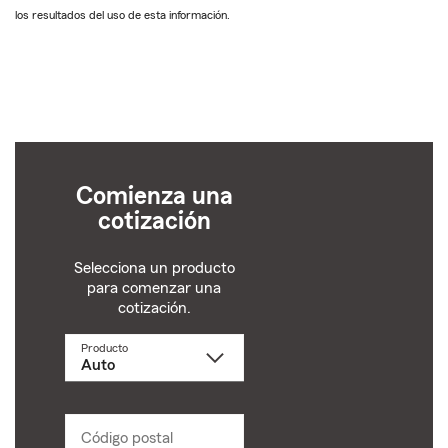
los resultados del uso de esta información.
Comienza una
cotización
Selecciona un producto
para comenzar una
cotización.
Producto
Selecciona
un
producto
name
from
dropdown
Código postal
Ingresa