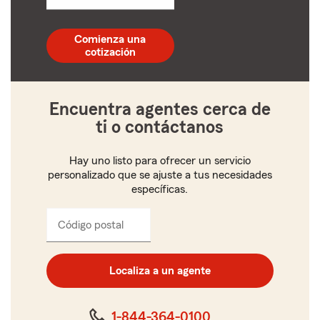
un
código
postal
Comienza una
de
cotización
5
dígitos
Encuentra agentes cerca de
ti o contáctanos
Hay uno listo para ofrecer un servicio
personalizado que se ajuste a tus necesidades
específicas.
Código postal
Ingresa
el
código
postal
Localiza a un agente
de
cinco
dígitos
1-844-364-0100