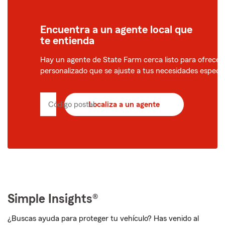
Encuentra a un agente local que
te entienda
Hay un agente de State Farm cerca listo para ofrecert
personalizado que se ajuste a tus necesidades específ
Código postal
Localiza a un agente
Ingrese
el
código
postal
de
5
dígitos
Simple Insights®
¿Buscas ayuda para proteger tu vehículo? Has venido al