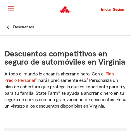
Pasar
al
Iniciar Sesión
contenido
principal
Comienzo
Descuentos
del
contenido
principal
Descuentos competitivos en
seguro de automóviles en Virginia
A todo el mundo le encanta ahorrar dinero. Con el
Plan
Precio Personal®
harás precisamente eso.
1
Personaliza un
plan de cobertura que protege lo que es importante para ti y
para tu familia. State Farm® te ayuda a ahorrar dinero en tu
seguro de carros con una gran variedad de descuentos. Echa
un vistazo a los descuentos disponibles en Virginia.