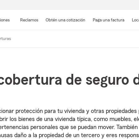
Pasar
al
siones
Reclamos
Obtén una cotización
Paga una factura
Loc
contenido
principal
rturas
 cobertura de seguro 
ionar protección para tu vivienda y otras propiedades
brir los bienes de una vivienda típica, como muebles, e
 pertenencias personales que se puedan mover. También 
causas daño a la propiedad de un tercero y eres respons