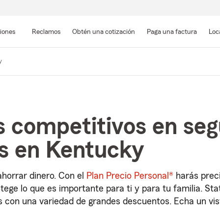
Pasar
al
siones
Reclamos
Obtén una cotización
Paga una factura
Loc
contenido
principal
y
 competitivos en seg
s en Kentucky
horrar dinero. Con el
Plan Precio Personal®
harás prec
tege lo que es importante para ti y para tu familia. St
os con una variedad de grandes descuentos. Echa un vi