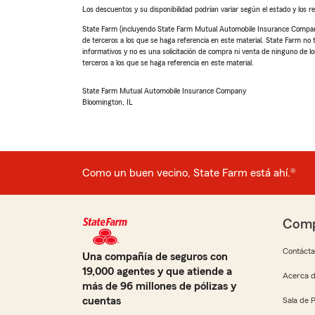
Los descuentos y su disponibilidad podrían variar según el estado y los re
State Farm (incluyendo State Farm Mutual Automobile Insurance Company y 
de terceros a los que se haga referencia en este material. State Farm no tie
informativos y no es una solicitación de compra ni venta de ninguno de los
terceros a los que se haga referencia en este material.
State Farm Mutual Automobile Insurance Company
Bloomington, IL
Como un buen vecino, State Farm está ahí.®
Comp
Contáct
Una compañía de seguros con
19,000 agentes y que atiende a
Acerca d
más de 96 millones de pólizas y
cuentas
Sala de 