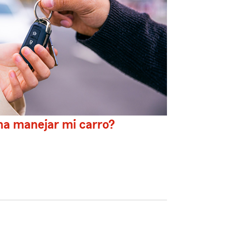
na manejar mi carro?
.