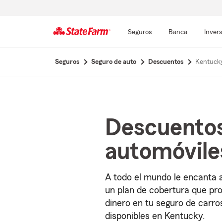
Seguros
Banca
Inver
Comienzo
Seguros
Seguro de auto
Descuentos
Kentuck
del
contenido
principal
Descuentos
automóvile
A todo el mundo le encanta a
un plan de cobertura que pro
dinero en tu seguro de carr
disponibles en Kentucky.