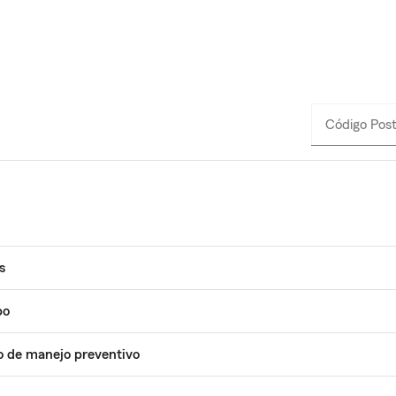
Código Post
_____
s
bo
o de manejo preventivo