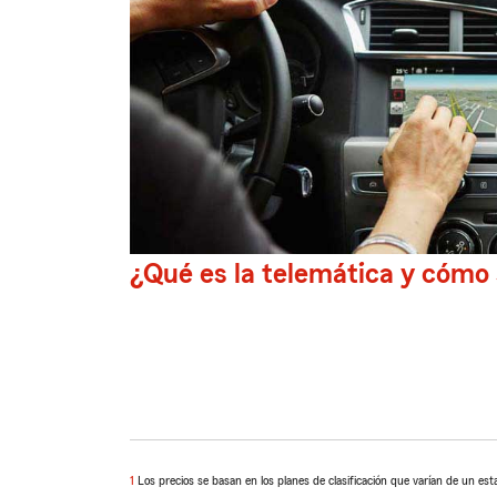
¿Qué es la telemática y cómo
1
Los precios se basan en los planes de clasificación que varían de un estado