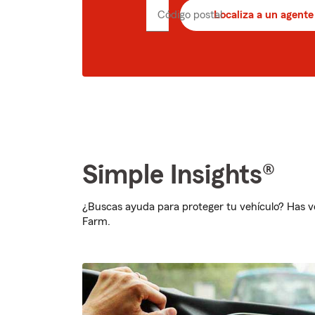
Código postal
Localiza a un agente
Ingrese
el
código
postal
de
5
dígitos
Simple Insights®
¿Buscas ayuda para proteger tu vehículo? Has ven
Farm.