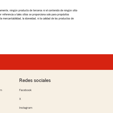
amente, ningún producto de terceros ni el contenido de ningún sitio
r referencia a tales sitios se proporciona solo para propósitos
a mercantabilidad, la idoneidad, ni la calidad de los productos de
Redes sociales
rm
Facebook
X
Instagram