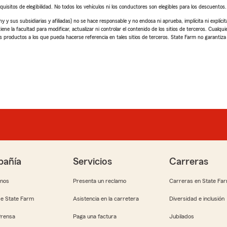
quisitos de elegibilidad. No todos los vehículos ni los conductores son elegibles para los descuentos.
sus subsidiarias y afiliadas) no se hace responsable y no endosa ni aprueba, implícita ni explícit
ne la facultad para modificar, actualizar ni controlar el contenido de los sitios de terceros. Cualquie
 productos a los que pueda hacerse referencia en tales sitios de terceros. State Farm no garantiza l
añía
Servicios
Carreras
anos
Presenta un reclamo
Carreras en State Fa
e State Farm
Asistencia en la carretera
Diversidad e inclusión
Prensa
Paga una factura
Jubilados